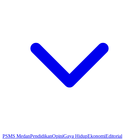
PSMS Medan
Pendidikan
Opini
Gaya Hidup
Ekonomi
Editorial