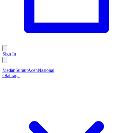
Sign In
Medan
Sumut
Aceh
Nasional
Olahraga