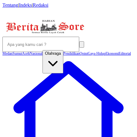
Tentang
|
Indeks
|
Redaksi
Olahraga
Medan
Sumut
Aceh
Nasional
Pendidikan
Opini
Gaya Hidup
Ekonomi
Editorial