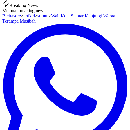
Breaking News
Memuat breaking news...
Beritasore
>
artikel
>
sumut
>
Wali Kota Siantar Kunjungi Warga
Tertimpa Musibah