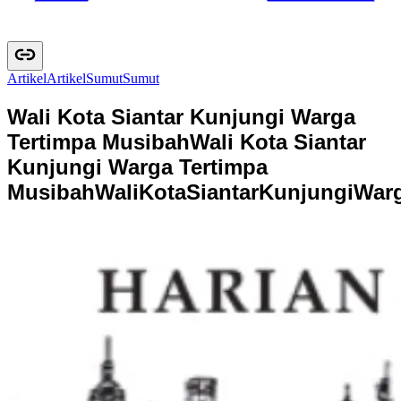
Artikel
A
r
t
i
k
e
l
Sumut
S
u
m
u
t
Wali Kota Siantar Kunjungi Warga
Tertimpa Musibah
Wali Kota Siantar
Kunjungi Warga Tertimpa
Musibah
W
a
l
i
K
o
t
a
S
i
a
n
t
a
r
K
u
n
j
u
n
g
i
W
a
r