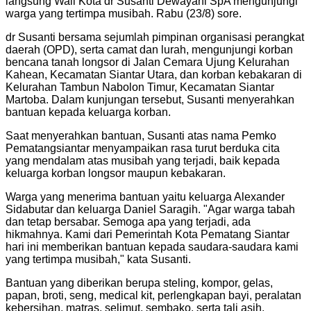
langsung Wali Kota dr Susanti Dewayani SpA mengunjungi
warga yang tertimpa musibah. Rabu (23/8) sore.
dr Susanti bersama sejumlah pimpinan organisasi perangkat
daerah (OPD), serta camat dan lurah, mengunjungi korban
bencana tanah longsor di Jalan Cemara Ujung Kelurahan
Kahean, Kecamatan Siantar Utara, dan korban kebakaran di
Kelurahan Tambun Nabolon Timur, Kecamatan Siantar
Martoba. Dalam kunjungan tersebut, Susanti menyerahkan
bantuan kepada keluarga korban.
Saat menyerahkan bantuan, Susanti atas nama Pemko
Pematangsiantar menyampaikan rasa turut berduka cita
yang mendalam atas musibah yang terjadi, baik kepada
keluarga korban longsor maupun kebakaran.
Warga yang menerima bantuan yaitu keluarga Alexander
Sidabutar dan keluarga Daniel Saragih. "Agar warga tabah
dan tetap bersabar. Semoga apa yang terjadi, ada
hikmahnya. Kami dari Pemerintah Kota Pematang Siantar
hari ini memberikan bantuan kepada saudara-saudara kami
yang tertimpa musibah," kata Susanti.
Bantuan yang diberikan berupa steling, kompor, gelas,
papan, broti, seng, medical kit, perlengkapan bayi, peralatan
kebersihan, matras, selimut, sembako, serta tali asih.