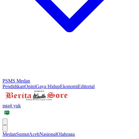
PSMS Medan
Pendidikan
Opini
Gaya Hidup
Ekonomi
Editorial
ngaji yuk
Medan
Sumut
Aceh
Nasional
Olahraga