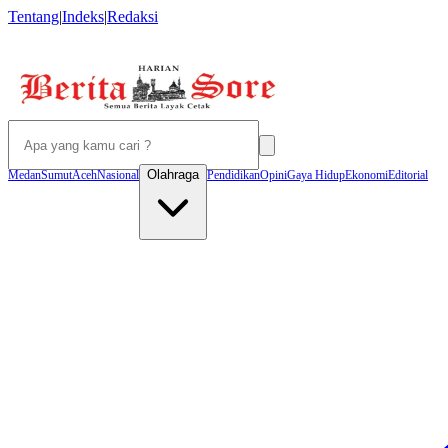
Tentang
|
Indeks
|
Redaksi
Olahraga
Medan
Sumut
Aceh
Nasional
Pendidikan
Opini
Gaya Hidup
Ekonomi
Editorial