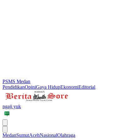
PSMS Medan
Pendidikan
Opini
Gaya Hidup
Ekonomi
Editorial
ngaji yuk
Medan
Sumut
Aceh
Nasional
Olahraga