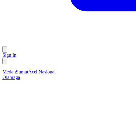
Sign In
Medan
Sumut
Aceh
Nasional
Olahraga