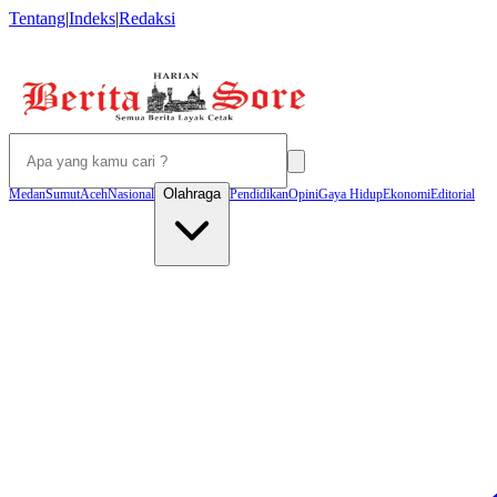
Tentang
|
Indeks
|
Redaksi
Olahraga
Medan
Sumut
Aceh
Nasional
Pendidikan
Opini
Gaya Hidup
Ekonomi
Editorial