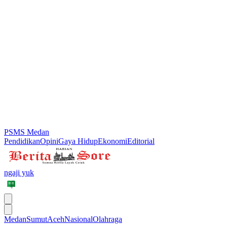
PSMS Medan
Pendidikan
Opini
Gaya Hidup
Ekonomi
Editorial
ngaji yuk
Medan
Sumut
Aceh
Nasional
Olahraga