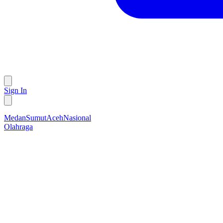
Sign In
Medan
Sumut
Aceh
Nasional
Olahraga