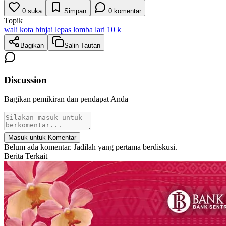
0
suka
Simpan
0
komentar
Topik
wali kota binjai lepas lomba lari 10 k
Bagikan
Salin Tautan
Discussion
Bagikan pemikiran dan pendapat Anda
Masuk untuk Komentar
Belum ada komentar. Jadilah yang pertama berdiskusi.
Berita Terkait