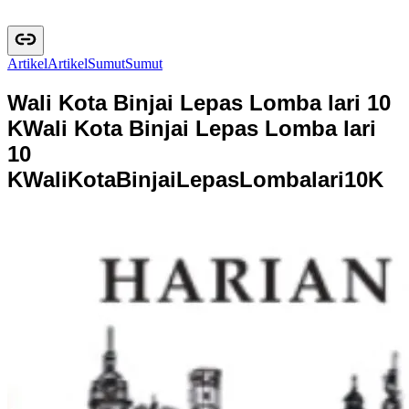
Artikel
A
r
t
i
k
e
l
Sumut
S
u
m
u
t
Wali Kota Binjai Lepas Lomba lari 10
K
Wali Kota Binjai Lepas Lomba lari
10
K
W
a
l
i
K
o
t
a
B
i
n
j
a
i
L
e
p
a
s
L
o
m
b
a
l
a
r
i
1
0
K