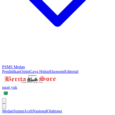
PSMS Medan
Pendidikan
Opini
Gaya Hidup
Ekonomi
Editorial
ngaji yuk
Medan
Sumut
Aceh
Nasional
Olahraga