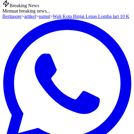
Breaking News
Memuat breaking news...
Beritasore
>
artikel
>
sumut
>
Wali Kota Binjai Lepas Lomba lari 10 K