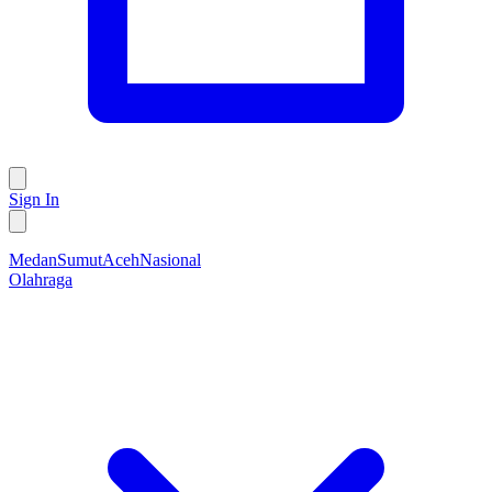
Sign In
Medan
Sumut
Aceh
Nasional
Olahraga