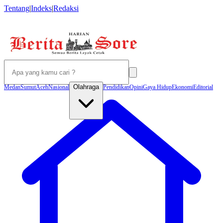
Tentang
|
Indeks
|
Redaksi
Olahraga
Medan
Sumut
Aceh
Nasional
Pendidikan
Opini
Gaya Hidup
Ekonomi
Editorial