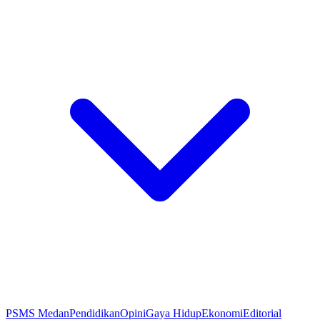
PSMS Medan
Pendidikan
Opini
Gaya Hidup
Ekonomi
Editorial