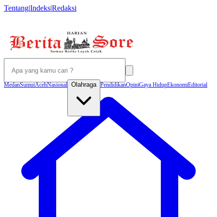
Tentang
|
Indeks
|
Redaksi
Olahraga
Medan
Sumut
Aceh
Nasional
Pendidikan
Opini
Gaya Hidup
Ekonomi
Editorial