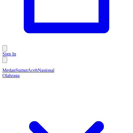
Sign In
Medan
Sumut
Aceh
Nasional
Olahraga