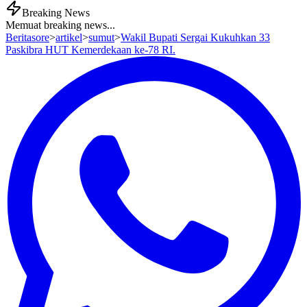
Breaking News
Memuat breaking news...
Beritasore
>
artikel
>
sumut
>
Wakil Bupati Sergai Kukuhkan 33
Paskibra HUT Kemerdekaan ke-78 RI.