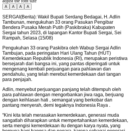
adjust the font size
A
A
A
A
SERGAI(Berita): Wakil Bupati Serdang Bedagai, H. Adlin
Tambunan, mengukuhan 33 orang Pasukan Pengibar
Bendera Pusaka Merah Putih (Paskibraka) Kabupaten
Sergai tahun 2023, di lapangan Kantor Bupati Sergai, Sei
Rampah, Selasa (15/08)
Pengukuhan 33 orang Paskibra oleh Wabup Sergai Adlin
Tambujan, pada peringatan Hari Ulang Tahun (HUT)
Kemerdekaan Republik Indonesia (RI), merupakan peristiwa
bersejarah dari bangsa ini, yang pantas diperingati untuk
mengenang kembali perjuangan para pahlawan dan
pendahulu, yang telah merebut kemerdekaan dari tangan
para penjajah.
Adlin, menyebut perjuangan panjang telah ditempuh oleh
para pahlawan dengan mengorbankan jiwa raga, berjuang
dengan keihlasan hati , semangat yang berkobar dan
pantang menyerah, demi tegaknya Indonesia Raya .
“Kini kita telah merasakan kemerdekaan, generasi muda
sangatlah diharapkan untuk mempertahankan kemerdekaan,
serta mengisi kemerdekaan itu dengan karya nyata, yang
berguna bagi bangsa dan negara, karena sebagai generasi