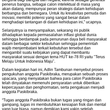
penerus bangsa, sebagai calon intelektual di masa yang
akan datang, mempunyai peran strategis dalam kehidupan
berbangsa dan bernegara. Untuk itu kreativitas pemuda dan
inovasi, memiliki potensi yang sangat besar dalam
menghadapi tantangan di dalam kehidupan ini,” ucapnya.
Selanjutnya ia menyampaikan, sekarang ini publik
dihadapkan kepada permasalahan inflasi global dunia
sehingga berdampak pada penurunan daya beli masyarakat
dalam berbagai sektor kebutuhan sehingga pemerintah
wajib menjembatani terkait kebutuhan tersebut dan
mengambil suatu kebijakan yang dapat membantu
masyarakat sesuai dengan tema HUT ke-78 RI yaitu "Terus
Melaju Untuk Indonesia Maju".
Dalam kegiatan hari ini, Adlin Tambunan menyebut proses
pengukuhan anggota Paskibraka, merupakan sebuah proses
upacara, yang menyatakan bahwa para calon Paskibraka
telah dinyatakan memenuhi persyaratan untuk diberikan
kepercayaan dan penghormatan, serta pengakuan menjadi
anggota Paskibraka.
“Tugas anggota Paskibraka bukan tugas yang ringan dan
gampang, tugas ini membutuhkan kesiapan fisik dan mental
yang luar biasa, namun demikian kami yakin setelah