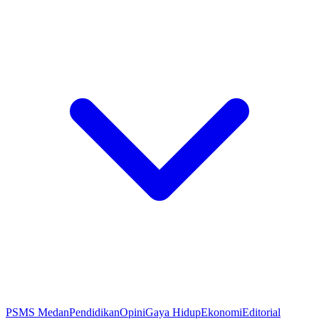
PSMS Medan
Pendidikan
Opini
Gaya Hidup
Ekonomi
Editorial