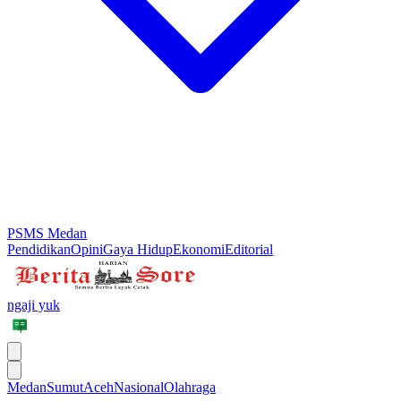
PSMS Medan
Pendidikan
Opini
Gaya Hidup
Ekonomi
Editorial
ngaji yuk
Medan
Sumut
Aceh
Nasional
Olahraga