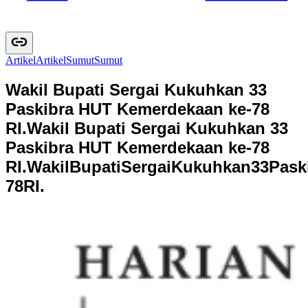
Artikel
A
r
t
i
k
e
l
Sumut
S
u
m
u
t
Wakil Bupati Sergai Kukuhkan 33
Paskibra HUT Kemerdekaan ke-78
RI.
Wakil Bupati Sergai Kukuhkan 33
Paskibra HUT Kemerdekaan ke-78
RI.
W
a
k
i
l
B
u
p
a
t
i
S
e
r
g
a
i
K
u
k
u
h
k
a
n
3
3
P
a
s
k
7
8
R
I
.