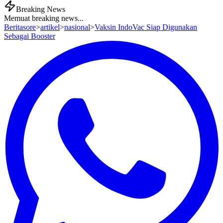
Breaking News
Memuat breaking news...
Beritasore
>
artikel
>
nasional
>
Vaksin IndoVac Siap Digunakan
Sebagai Booster