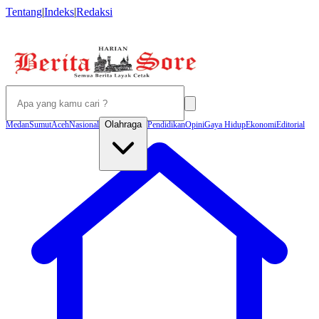
Tentang
|
Indeks
|
Redaksi
Olahraga
Medan
Sumut
Aceh
Nasional
Pendidikan
Opini
Gaya Hidup
Ekonomi
Editorial