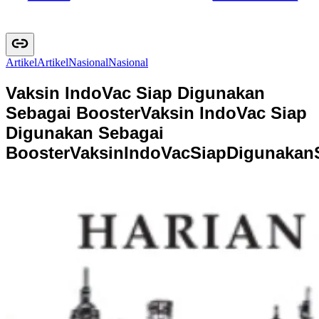
Artikel
A
r
t
i
k
e
l
Nasional
N
a
s
i
o
n
a
l
Vaksin IndoVac Siap Digunakan
Sebagai Booster
Vaksin IndoVac Siap
Digunakan Sebagai
Booster
V
a
k
s
i
n
I
n
d
o
V
a
c
S
i
a
p
D
i
g
u
n
a
k
a
n