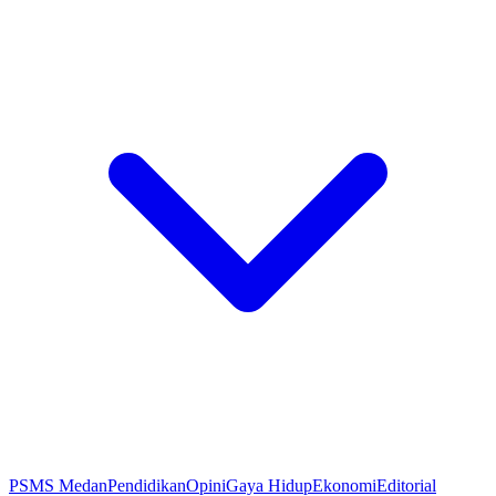
PSMS Medan
Pendidikan
Opini
Gaya Hidup
Ekonomi
Editorial