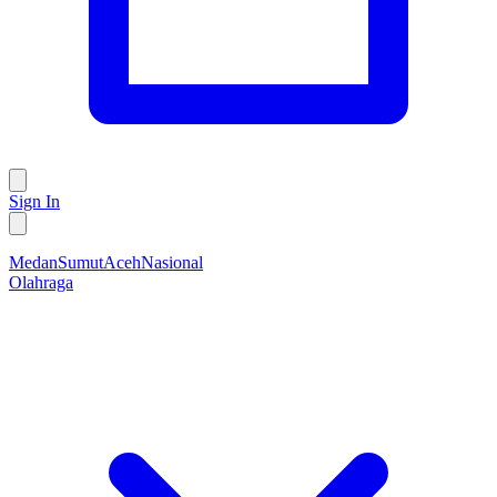
Sign In
Medan
Sumut
Aceh
Nasional
Olahraga