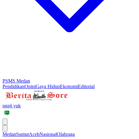
PSMS Medan
Pendidikan
Opini
Gaya Hidup
Ekonomi
Editorial
ngaji yuk
Medan
Sumut
Aceh
Nasional
Olahraga