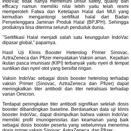
IndoVac tidak hanya memenuhi unsur safety, quality dan
efficacy namun memiliki nilai lebih yaitu telah resmi
memperoleh Fatwa dan Ketetapan Halal dari MUI yang
kemudian mengantongi sertifikat halal dari Badan
Penyelenggara Jaminan Produk Halal (BPJPH). Sehingga
produknya bisa diterima seluruh penduduk dunia.
"Sertifikasi Halal menjadi salah satu keunggulan IndoVac
dipasar global,” paparnya.
Hasil Uji Klinis Booster Heterolog Primer Sinovac,
AztraZeneca dan Pfizer menyatakan Vaksin aman. Kejadian
ikutan pasca imunisasi (KIPI) terbanyak yaitu nyeri di tempat
suntikan dan nyeri otot yang bersifat ringan.
Vaksin IndoVac sebagai dosis booster heterolog terhadap
vaksin Primer (Sinovac, AztraZeneca dan Pfizer) dapat
meningkatkan titer antibodi dan titer netralisasi terhadap
varian Omicron.
Terdapat peningkatan titer antibodi signifikan setelah dosis
booster dibandingkan baseline. Berdasarkan data uji klinis
booster IndoVac, dapat disimpulkan bahwa vaksin IndoVac
memiliki profil imunogenisitas dan keamanan yang baik
sebagai dosis booster peserta yang sebelumnya menerima
dosis primer vaksin Sinovac, AstraZeneca, dan Pfizer.