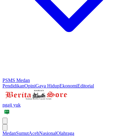
PSMS Medan
Pendidikan
Opini
Gaya Hidup
Ekonomi
Editorial
ngaji yuk
Medan
Sumut
Aceh
Nasional
Olahraga