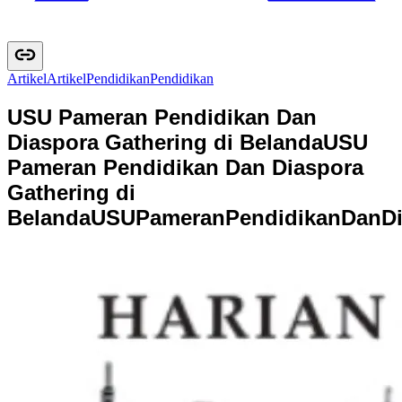
Artikel
A
r
t
i
k
e
l
Pendidikan
P
e
n
d
i
d
i
k
a
n
USU Pameran Pendidikan Dan
Diaspora Gathering di Belanda
USU
Pameran Pendidikan Dan Diaspora
Gathering di
Belanda
U
S
U
P
a
m
e
r
a
n
P
e
n
d
i
d
i
k
a
n
D
a
n
D