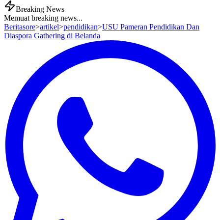
Breaking News
Memuat breaking news...
Beritasore
>
artikel
>
pendidikan
>
USU Pameran Pendidikan Dan
Diaspora Gathering di Belanda