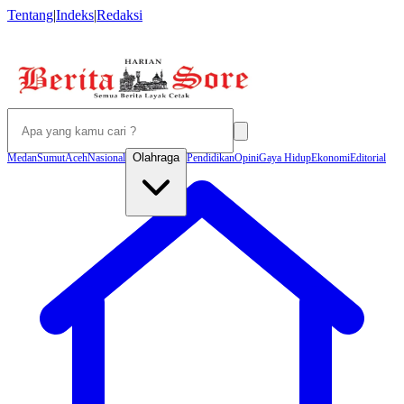
Tentang
|
Indeks
|
Redaksi
Olahraga
Medan
Sumut
Aceh
Nasional
Pendidikan
Opini
Gaya Hidup
Ekonomi
Editorial