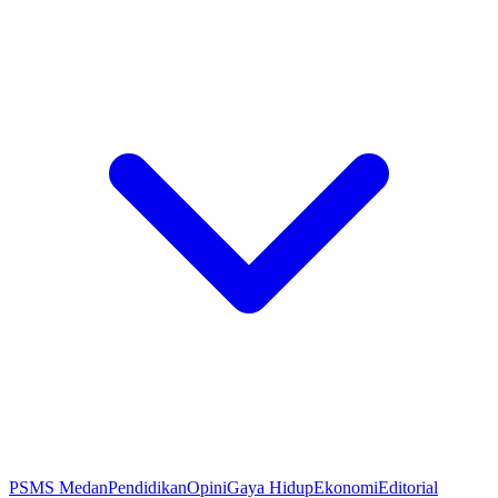
PSMS Medan
Pendidikan
Opini
Gaya Hidup
Ekonomi
Editorial