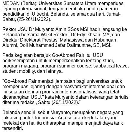
MEDAN (Berita): Universitas Sumatera Utara memperluas
jejaring internasional dengan membuka booth pameran
pendidikan di Ultrecht, Belanda, selama dua hari, Jumat-
Sabtu, (25-26/11/2022).
Rektor USU Dr Muryanto Amin SSos MSi hadir langsung ke
Belanda bersama Wakil Rektor I Dr Edy Ikhsan, MA, dan
Direktur Direktorat Prestasi Mahasiswa dan Hubungan
Alumni, Doli Muhammad Jafar Dalimunthe, SE, MSi.
Pada kegiatan bertajuk Go-Abroad Fair itu, USU
berkesempatan untuk memperkenalkan tentang studi,
program magang, program summer course, sabbatical leave,
student mobility, dan lainnya.
"
Go-Abroad Fair menjadi jembatan bagi universitas untuk
memperluas jejaring dengan masyarakat internasional dan
ini sejalan dengan program internasionalisasi yang telah
dicanangkan USU," kata Muryanto dalam keterangan tertulis
diterima redaksi, Sabtu (26/11/2022).
"
Belanda sendiri, sebut Muryanto, merupakan negara yang
tak asing untuk Indonesia. Ada sejarah kedekatan yang
melekat dan hal itu diharapkan mampu menjadi daya tarik
tersendiri.