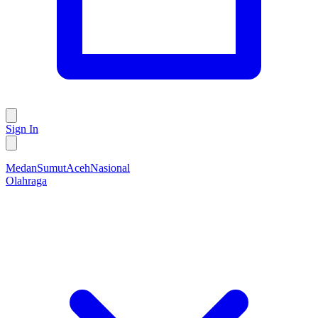
Sign In
Medan
Sumut
Aceh
Nasional
Olahraga