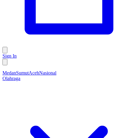
Sign In
Medan
Sumut
Aceh
Nasional
Olahraga