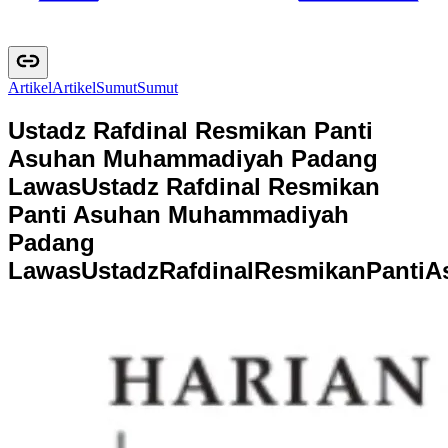
Artikel
A
r
t
i
k
e
l
Sumut
S
u
m
u
t
Ustadz Rafdinal Resmikan Panti
Asuhan Muhammadiyah Padang
Lawas
Ustadz Rafdinal Resmikan
Panti Asuhan Muhammadiyah
Padang
Lawas
U
s
t
a
d
z
R
a
f
d
i
n
a
l
R
e
s
m
i
k
a
n
P
a
n
t
i
A