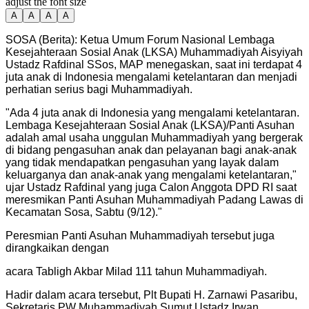
adjust the font size
A
A
A
A
SOSA (Berita): Ketua Umum Forum Nasional Lembaga
Kesejahteraan Sosial Anak (LKSA) Muhammadiyah Aisyiyah
Ustadz Rafdinal SSos, MAP menegaskan, saat ini terdapat 4
juta anak di Indonesia mengalami ketelantaran dan menjadi
perhatian serius bagi Muhammadiyah.
"
Ada 4 juta anak di Indonesia yang mengalami ketelantaran.
Lembaga Kesejahteraan Sosial Anak (LKSA)/Panti Asuhan
adalah amal usaha unggulan Muhammadiyah yang bergerak
di bidang pengasuhan anak dan pelayanan bagi anak-anak
yang tidak mendapatkan pengasuhan yang layak dalam
keluarganya dan anak-anak yang mengalami ketelantaran,"
ujar Ustadz Rafdinal yang juga Calon Anggota DPD RI saat
meresmikan Panti Asuhan Muhammadiyah Padang Lawas di
Kecamatan Sosa, Sabtu (9/12).
"
Peresmian Panti Asuhan Muhammadiyah tersebut juga
dirangkaikan dengan
acara Tabligh Akbar Milad 111 tahun Muhammadiyah.
Hadir dalam acara tersebut, Plt Bupati H. Zarnawi Pasaribu,
Sekretaris PW Muhammadiyah Sumut Ustadz Irwan