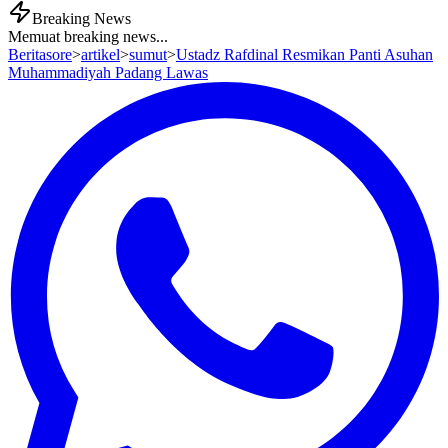
Breaking News
Memuat breaking news...
Beritasore
>
artikel
>
sumut
>
Ustadz Rafdinal Resmikan Panti Asuhan
Muhammadiyah Padang Lawas