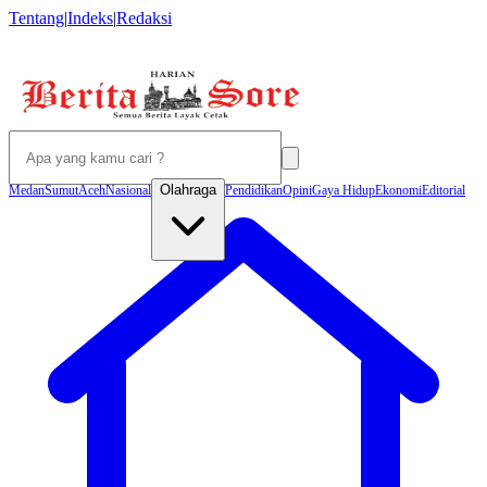
Tentang
|
Indeks
|
Redaksi
Olahraga
Medan
Sumut
Aceh
Nasional
Pendidikan
Opini
Gaya Hidup
Ekonomi
Editorial