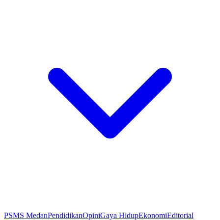
PSMS Medan
Pendidikan
Opini
Gaya Hidup
Ekonomi
Editorial