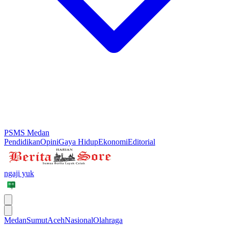
PSMS Medan
Pendidikan
Opini
Gaya Hidup
Ekonomi
Editorial
ngaji yuk
Medan
Sumut
Aceh
Nasional
Olahraga