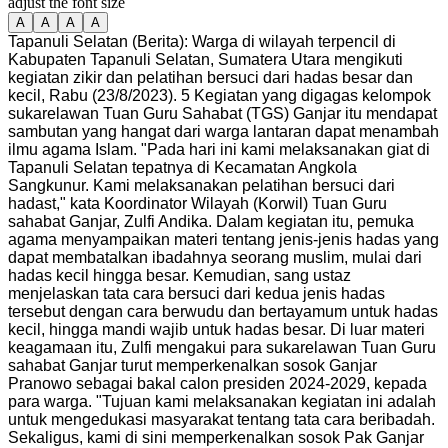
adjust the font size
A
A
A
A
Tapanuli Selatan (Berita): Warga di wilayah terpencil di
Kabupaten Tapanuli Selatan, Sumatera Utara mengikuti
kegiatan zikir dan pelatihan bersuci dari hadas besar dan
kecil, Rabu (23/8/2023).
5 Kegiatan yang digagas kelompok
sukarelawan Tuan Guru Sahabat (TGS) Ganjar itu mendapat
sambutan yang hangat dari warga lantaran dapat menambah
ilmu agama Islam. "Pada hari ini kami melaksanakan giat di
Tapanuli Selatan tepatnya di Kecamatan Angkola
Sangkunur. Kami melaksanakan pelatihan bersuci dari
hadast," kata Koordinator Wilayah (Korwil) Tuan Guru
sahabat Ganjar, Zulfi Andika. Dalam kegiatan itu, pemuka
agama menyampaikan materi tentang jenis-jenis hadas yang
dapat membatalkan ibadahnya seorang muslim, mulai dari
hadas kecil hingga besar. Kemudian, sang ustaz
menjelaskan tata cara bersuci dari kedua jenis hadas
tersebut dengan cara berwudu dan bertayamum untuk hadas
kecil, hingga mandi wajib untuk hadas besar. Di luar materi
keagamaan itu, Zulfi mengakui para sukarelawan Tuan Guru
sahabat Ganjar turut memperkenalkan sosok Ganjar
Pranowo sebagai bakal calon presiden 2024-2029, kepada
para warga. "Tujuan kami melaksanakan kegiatan ini adalah
untuk mengedukasi masyarakat tentang tata cara beribadah.
Sekaligus, kami di sini memperkenalkan sosok Pak Ganjar