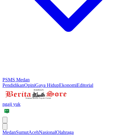
PSMS Medan
Pendidikan
Opini
Gaya Hidup
Ekonomi
Editorial
ngaji yuk
Medan
Sumut
Aceh
Nasional
Olahraga