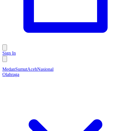
Sign In
Medan
Sumut
Aceh
Nasional
Olahraga