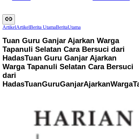
Artikel
A
r
t
i
k
e
l
Berita Utama
B
e
r
i
t
a
U
t
a
m
a
Tuan Guru Ganjar Ajarkan Warga
Tapanuli Selatan Cara Bersuci dari
Hadas
Tuan Guru Ganjar Ajarkan
Warga Tapanuli Selatan Cara Bersuci
dari
Hadas
T
u
a
n
G
u
r
u
G
a
n
j
a
r
A
j
a
r
k
a
n
W
a
r
g
a
T