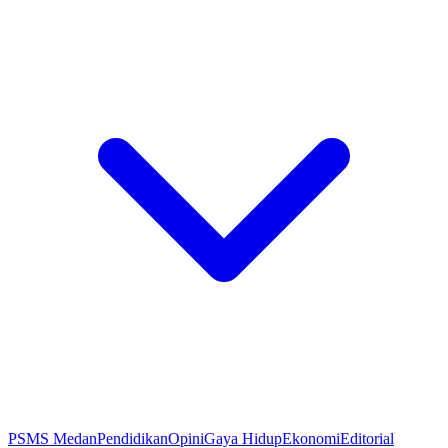
PSMS Medan
Pendidikan
Opini
Gaya Hidup
Ekonomi
Editorial