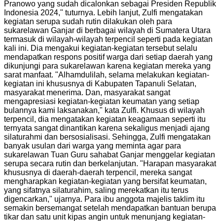
Pranowo yang sudah dicalonkan sebagai Presiden Republik
Indonesia 2024," tuturnya. Lebih lanjut, Zulfi mengatakan
kegiatan serupa sudah rutin dilakukan oleh para
sukarelawan Ganjar di berbagai wilayah di Sumatera Utara
termasuk di wilayah-wilayah terpencil seperti pada kegiatan
kali ini. Dia mengakui kegiatan-kegiatan tersebut selalu
mendapatkan respons positif warga dari setiap daerah yang
dikunjungi para sukarelawan karena kegiatan mereka yang
sarat manfaat. "Alhamdulilah, selama melakukan kegiatan-
kegiatan ini khususnya di Kabupaten Tapanuli Selatan,
masyarakat menerima. Dan, masyarakat sangat
mengapresiasi kegiatan-kegiatan keumatan yang setiap
bulannya kami laksanakan," kata Zulfi. Khusus di wilayah
terpencil, dia mengatakan kegiatan keagamaan seperti itu
ternyata sangat dinantikan karena sekaligus menjadi ajang
silaturahmi dan bersosialisasi. Sehingga, Zulfi mengatakan
banyak usulan dari warga yang meminta agar para
sukarelawan Tuan Guru sahabat Ganjar menggelar kegiatan
serupa secara rutin dan berkelanjutan. "Harapan masyarakat
khususnya di daerah-daerah terpencil, mereka sangat
mengharapkan kegiatan-kegiatan yang bersifat keumatan,
yang sifatnya silaturahim, saling merekatkan itu terus
digencarkan," ujarnya. Para ibu anggota majelis taklim itu
semakin bersemangat setelah mendapatkan bantuan berupa
tikar dan satu unit kipas angin untuk menunjang kegiatan-