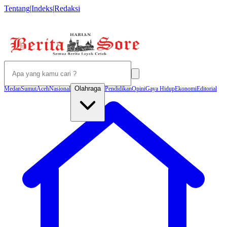
Tentang
|
Indeks
|
Redaksi
Olahraga
Medan
Sumut
Aceh
Nasional
Pendidikan
Opini
Gaya Hidup
Ekonomi
Editorial