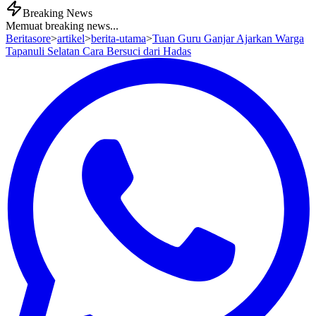
Breaking News
Memuat breaking news...
Beritasore
>
artikel
>
berita-utama
>
Tuan Guru Ganjar Ajarkan Warga
Tapanuli Selatan Cara Bersuci dari Hadas