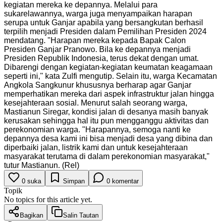
kegiatan mereka ke depannya. Melalui para
sukarelawannya, warga juga menyampaikan harapan
serupa untuk Ganjar apabila yang bersangkutan berhasil
terpilih menjadi Presiden dalam Pemilihan Presiden 2024
mendatang. "Harapan mereka kepada Bapak Calon
Presiden Ganjar Pranowo. Bila ke depannya menjadi
Presiden Republik Indonesia, terus dekat dengan umat.
Dibarengi dengan kegiatan-kegiatan keumatan keagamaan
seperti ini," kata Zulfi mengutip. Selain itu, warga Kecamatan
Angkola Sangkunur khususnya berharap agar Ganjar
memperhatikan mereka dari aspek infrastruktur jalan hingga
kesejahteraan sosial. Menurut salah seorang warga,
Mastianun Siregar, kondisi jalan di desanya masih banyak
kerusakan sehingga hal itu pun mengganggu aktivitas dan
perekonomian warga. "Harapannya, semoga nanti ke
depannya desa kami ini bisa menjadi desa yang dibina dan
diperbaiki jalan, listrik kami dan untuk kesejahteraan
masyarakat terutama di dalam perekonomian masyarakat,"
tutur Mastianun. (Rel)
0
suka
Simpan
0
komentar
Topik
No topics for this article yet.
Bagikan
Salin Tautan