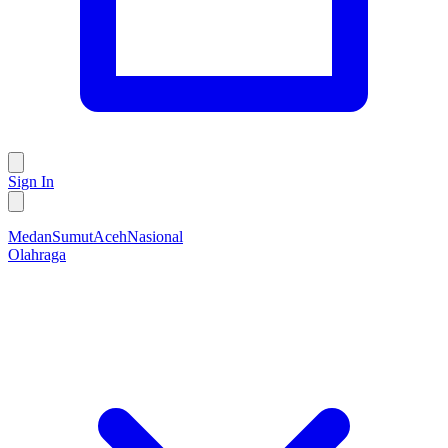
Sign In
Medan
Sumut
Aceh
Nasional
Olahraga