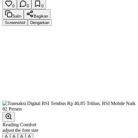
0
0
0
Salin
Bagikan
Screenshot
Dengarkan
Reading Comfort
adjust the font size
A
A
A
A