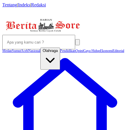
Tentang
|
Indeks
|
Redaksi
Olahraga
Medan
Sumut
Aceh
Nasional
Pendidikan
Opini
Gaya Hidup
Ekonomi
Editorial