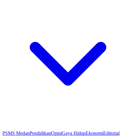
PSMS Medan
Pendidikan
Opini
Gaya Hidup
Ekonomi
Editorial