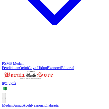
PSMS Medan
Pendidikan
Opini
Gaya Hidup
Ekonomi
Editorial
ngaji yuk
Medan
Sumut
Aceh
Nasional
Olahraga