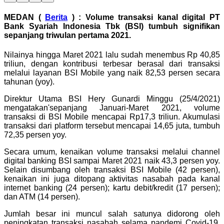
MEDAN (
Berita
) : Volume transaksi kanal digital PT
Bank Syariah Indonesia Tbk (BSI) tumbuh signifikan
sepanjang triwulan pertama 2021.
Nilainya hingga Maret 2021 lalu sudah menembus Rp 40,85
triliun, dengan kontribusi terbesar berasal dari transaksi
melalui layanan BSI Mobile yang naik 82,53 persen secara
tahunan (yoy).
Direktur Utama BSI Hery Gunardi Minggu (25/4/2021)
mengatakan'sepanjang Januari-Maret 2021, volume
transaksi di BSI Mobile mencapai Rp17,3 triliun. Akumulasi
transaksi dari platform tersebut mencapai 14,65 juta, tumbuh
72,35 persen yoy.
Secara umum, kenaikan volume transaksi melalui channel
digital banking BSI sampai Maret 2021 naik 43,3 persen yoy.
Selain disumbang oleh transaksi BSI Mobile (42 persen),
kenaikan ini juga ditopang aktivitas nasabah pada kanal
internet banking (24 persen); kartu debit/kredit (17 persen);
dan ATM (14 persen).
Jumlah besar ini muncul salah satunya didorong oleh
peningkatan transaksi nasabah selama pandemi Covid-19.