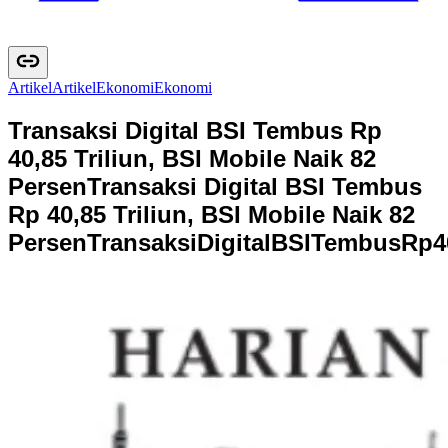
Artikel
A
r
t
i
k
e
l
Ekonomi
E
k
o
n
o
m
i
Transaksi Digital BSI Tembus Rp
40,85 Triliun, BSI Mobile Naik 82
Persen
Transaksi Digital BSI Tembus
Rp 40,85 Triliun, BSI Mobile Naik 82
Persen
T
r
a
n
s
a
k
s
i
D
i
g
i
t
a
l
B
S
I
T
e
m
b
u
s
R
p
4