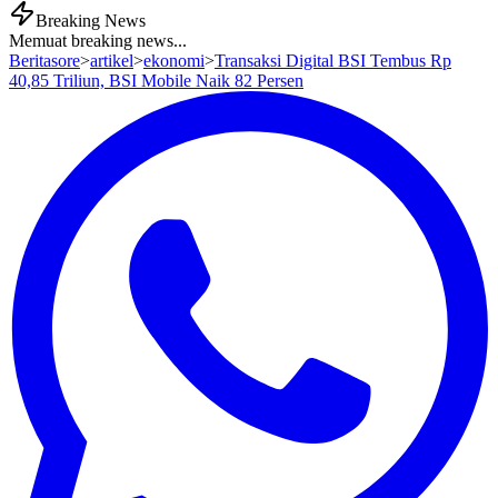
Breaking News
Memuat breaking news...
Beritasore
>
artikel
>
ekonomi
>
Transaksi Digital BSI Tembus Rp
40,85 Triliun, BSI Mobile Naik 82 Persen