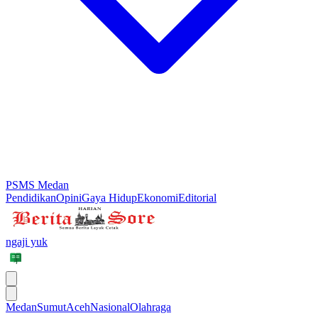
PSMS Medan
Pendidikan
Opini
Gaya Hidup
Ekonomi
Editorial
ngaji yuk
Medan
Sumut
Aceh
Nasional
Olahraga