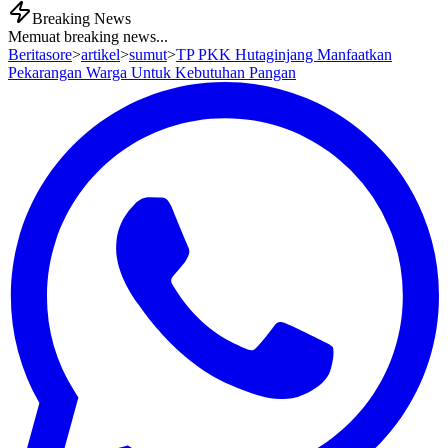
Breaking News
Memuat breaking news...
Beritasore
>
artikel
>
sumut
>
TP PKK Hutaginjang Manfaatkan
Pekarangan Warga Untuk Kebutuhan Pangan