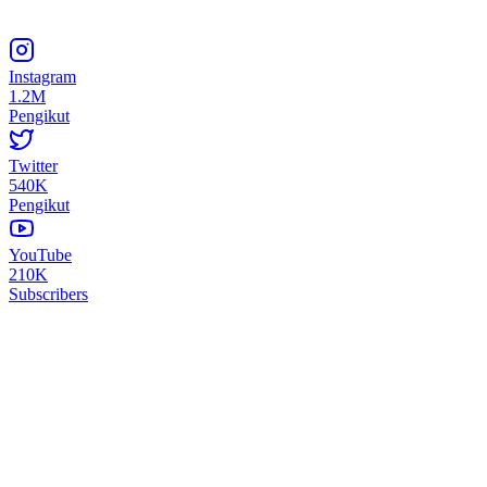
Instagram
1.2M
Pengikut
Twitter
540K
Pengikut
YouTube
210K
Subscribers