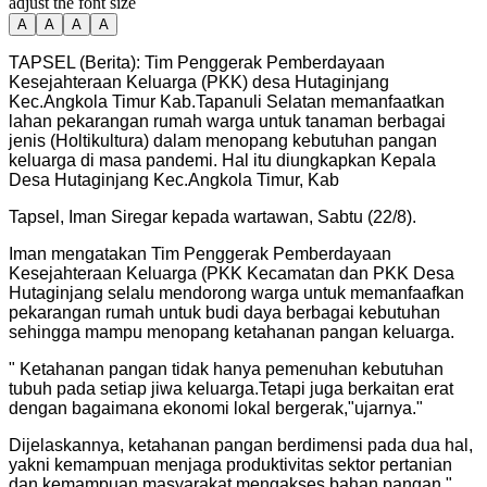
adjust the font size
A
A
A
A
TAPSEL (Berita): Tim Penggerak Pemberdayaan
Kesejahteraan Keluarga (PKK) desa Hutaginjang
Kec.Angkola Timur Kab.Tapanuli Selatan memanfaatkan
lahan pekarangan rumah warga untuk tanaman berbagai
jenis (Holtikultura) dalam menopang kebutuhan pangan
keluarga di masa pandemi. Hal itu diungkapkan Kepala
Desa Hutaginjang Kec.Angkola Timur, Kab
Tapsel, Iman Siregar kepada wartawan, Sabtu (22/8).
Iman mengatakan Tim Penggerak Pemberdayaan
Kesejahteraan Keluarga (PKK Kecamatan dan PKK Desa
Hutaginjang selalu mendorong warga untuk memanfaafkan
pekarangan rumah untuk budi daya berbagai kebutuhan
sehingga mampu menopang ketahanan pangan keluarga.
"
Ketahanan pangan tidak hanya pemenuhan kebutuhan
tubuh pada setiap jiwa keluarga.Tetapi juga berkaitan erat
dengan bagaimana ekonomi lokal bergerak,"ujarnya.
"
Dijelaskannya, ketahanan pangan berdimensi pada dua hal,
yakni kemampuan menjaga produktivitas sektor pertanian
dan kemampuan masyarakat mengakses bahan pangan,"