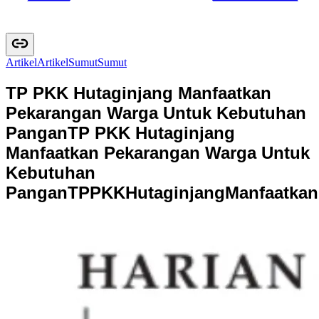
Artikel
A
r
t
i
k
e
l
Sumut
S
u
m
u
t
TP PKK Hutaginjang Manfaatkan
Pekarangan Warga Untuk Kebutuhan
Pangan
TP PKK Hutaginjang
Manfaatkan Pekarangan Warga Untuk
Kebutuhan
Pangan
T
P
P
K
K
H
u
t
a
g
i
n
j
a
n
g
M
a
n
f
a
a
t
k
a
n