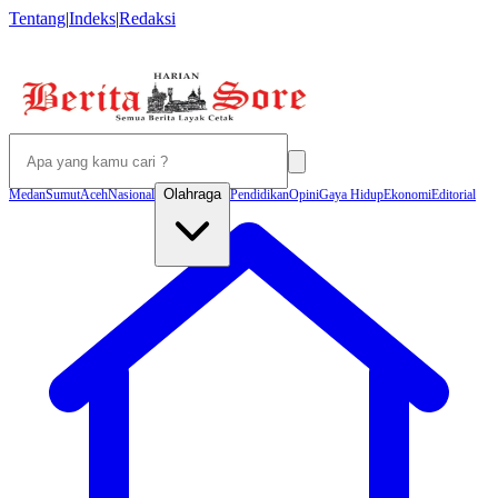
Tentang
|
Indeks
|
Redaksi
Olahraga
Medan
Sumut
Aceh
Nasional
Pendidikan
Opini
Gaya Hidup
Ekonomi
Editorial