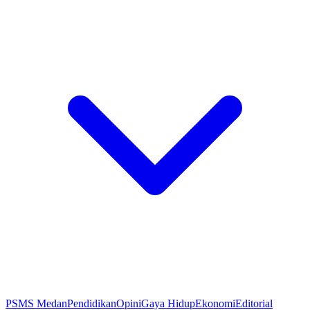
PSMS Medan
Pendidikan
Opini
Gaya Hidup
Ekonomi
Editorial