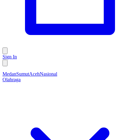
Sign In
Medan
Sumut
Aceh
Nasional
Olahraga