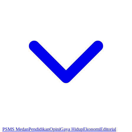
PSMS Medan
Pendidikan
Opini
Gaya Hidup
Ekonomi
Editorial