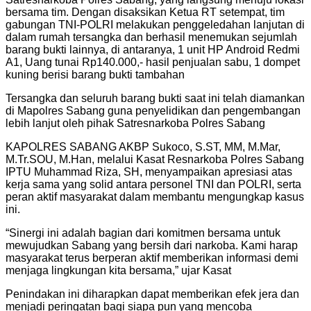
bersama tim. Dengan disaksikan Ketua RT setempat, tim
gabungan TNI-POLRI melakukan penggeledahan lanjutan di
dalam rumah tersangka dan berhasil menemukan sejumlah
barang bukti lainnya, di antaranya, 1 unit HP Android Redmi
A1, Uang tunai Rp140.000,- hasil penjualan sabu, 1 dompet
kuning berisi barang bukti tambahan
Tersangka dan seluruh barang bukti saat ini telah diamankan
di Mapolres Sabang guna penyelidikan dan pengembangan
lebih lanjut oleh pihak Satresnarkoba Polres Sabang
KAPOLRES SABANG AKBP Sukoco, S.ST, MM, M.Mar,
M.Tr.SOU, M.Han, melalui Kasat Resnarkoba Polres Sabang
IPTU Muhammad Riza, SH, menyampaikan apresiasi atas
kerja sama yang solid antara personel TNI dan POLRI, serta
peran aktif masyarakat dalam membantu mengungkap kasus
ini.
“Sinergi ini adalah bagian dari komitmen bersama untuk
mewujudkan Sabang yang bersih dari narkoba. Kami harap
masyarakat terus berperan aktif memberikan informasi demi
menjaga lingkungan kita bersama,” ujar Kasat
Penindakan ini diharapkan dapat memberikan efek jera dan
menjadi peringatan bagi siapa pun yang mencoba