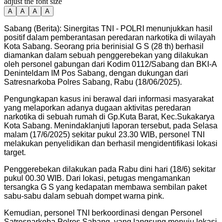
adjust the font size
A
A
A
A
Sabang (Berita): Sinergitas TNI - POLRI menunjukkan hasil
positif dalam pemberantasan peredaran narkotika di wilayah
Kota Sabang. Seorang pria berinisial G S (28 th) berhasil
diamankan dalam sebuah penggerebekan yang dilakukan
oleh personel gabungan dari Kodim 0112/Sabang dan BKI-A
Deninteldam IM Pos Sabang, dengan dukungan dari
Satresnarkoba Polres Sabang, Rabu (18/06/2025).
Pengungkapan kasus ini berawal dari informasi masyarakat
yang melaporkan adanya dugaan aktivitas peredaran
narkotika di sebuah rumah di Gp.Kuta Barat, Kec.Sukakarya
Kota Sabang. Menindaklanjuti laporan tersebut, pada Selasa
malam (17/6/2025) sekitar pukul 23.30 WIB, personel TNI
melakukan penyelidikan dan berhasil mengidentifikasi lokasi
target.
Penggerebekan dilakukan pada Rabu dini hari (18/6) sekitar
pukul 00.30 WIB. Dari lokasi, petugas mengamankan
tersangka G S yang kedapatan membawa sembilan paket
sabu-sabu dalam sebuah dompet warna pink.
Kemudian, personel TNI berkoordinasi dengan Personel
Satresnarkoba Polres Sabang, yang langsung menuju lokasi