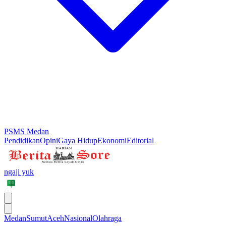
PSMS Medan
Pendidikan
Opini
Gaya Hidup
Ekonomi
Editorial
ngaji yuk
Medan
Sumut
Aceh
Nasional
Olahraga