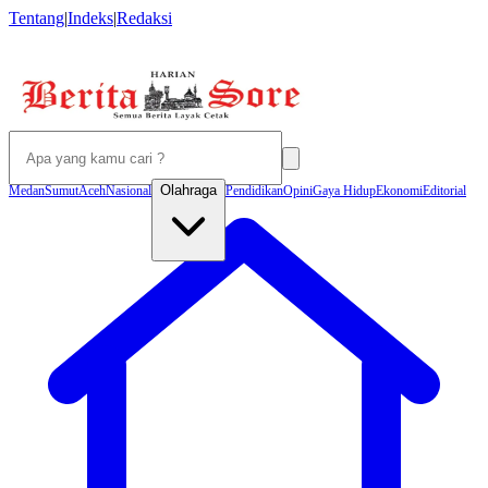
Tentang
|
Indeks
|
Redaksi
Olahraga
Medan
Sumut
Aceh
Nasional
Pendidikan
Opini
Gaya Hidup
Ekonomi
Editorial