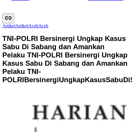
Artikel
A
r
t
i
k
e
l
Aceh
A
c
e
h
TNI-POLRI Bersinergi Ungkap Kasus
Sabu Di Sabang dan Amankan
Pelaku
TNI-POLRI Bersinergi Ungkap
Kasus Sabu Di Sabang dan Amankan
Pelaku
T
N
I
-
P
O
L
R
I
B
e
r
s
i
n
e
r
g
i
U
n
g
k
a
p
K
a
s
u
s
S
a
b
u
D
i