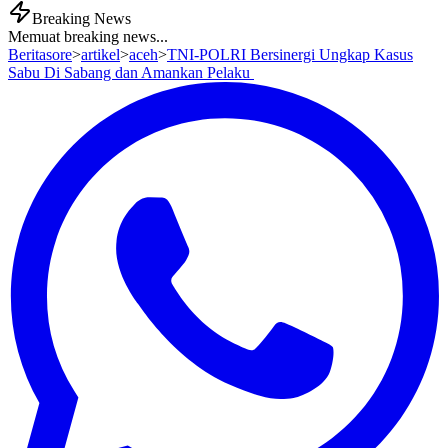
Breaking News
Memuat breaking news...
Beritasore
>
artikel
>
aceh
>
TNI-POLRI Bersinergi Ungkap Kasus
Sabu Di Sabang dan Amankan Pelaku