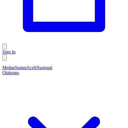
Sign In
Medan
Sumut
Aceh
Nasional
Olahraga