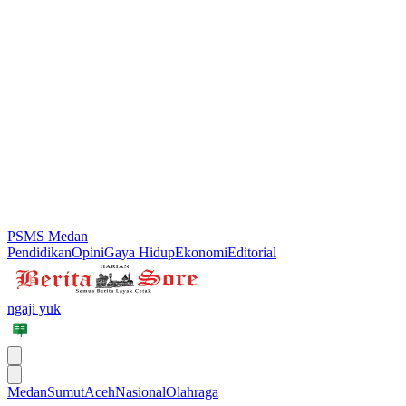
PSMS Medan
Pendidikan
Opini
Gaya Hidup
Ekonomi
Editorial
ngaji yuk
Medan
Sumut
Aceh
Nasional
Olahraga