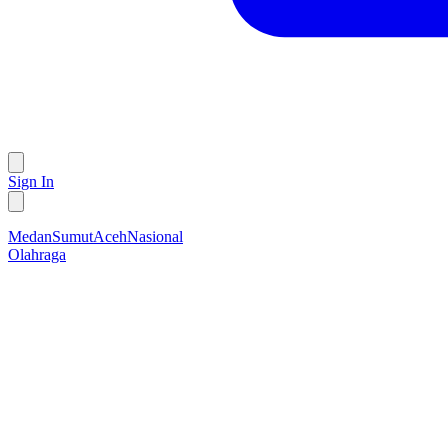
Sign In
Medan
Sumut
Aceh
Nasional
Olahraga