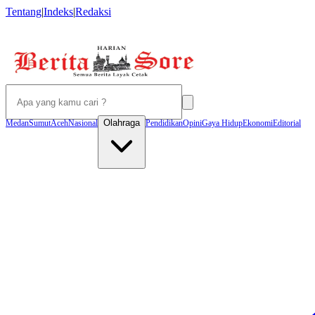
Tentang
|
Indeks
|
Redaksi
Olahraga
Medan
Sumut
Aceh
Nasional
Pendidikan
Opini
Gaya Hidup
Ekonomi
Editorial