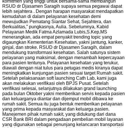
komitmen yang tinggi untuk bersama-sama membangun
RSUD dr Djasamen Saragih supaya semua pegawai dapat
lebih sejahtera . Dengan harapan masyarakat mendapatkan
kemudahan di dalam pelayanan kesehatan demi
mewujudkan Pematang Siantar Sehat, Sejahtera, dan
Berkualitas,” pungkasnya, Aulia. Sebelumnya, Kabid
Pelayanan Medik Fatma Azlamada Lubis,S.Kep,MS
menerangkan, ada empat penyakit trending topic yang
digaungkan Kementerian Kesehatan, yakni jantung, kanker,
ginjal, dan stroke. RSUD dr Djasamen Saragih, dalam
mendukung transformasi kesehatan. Salah satunya sistem
pelayanan yang maksimal, dengan menambah kepercayaan
para pasien tentunya. Pelayanan kesehatan yang terukur,
diawali dengan niat tulus para petugas medis kiranya dapat
meningkatkan kunjungan pasien sesuai target Rumah sakit.
Setelah pelaksanaan soft launching Cath Lab, kami juga
akan melakukan verifikasi oleh BPJS Pusat. Setelah
verifikasi selesai, selanjutnya dilakukan grand launching
pada bulan Oktober yakni memberikan servis kepada pasien
dan keluarganya diantar dan dijemput mobil dibawa ke
rumah sakit. Semua itu juga bentuk memberikan pelayanan
yang prima kepada masyarakat dan keluarga pasien.
Manejemen pihak rumah sakit, yang didukung dari dana
CSR Bank BRI dalam pengadaan pembelian mobil layanan
yang digunakan sebagai penunjang kelancaran transportasi