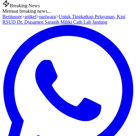
Breaking News
Memuat breaking news...
Beritasore
>
artikel
>
pariwara
>
Untuk Tingkatkan Pelayanan, Kini
RSUD Dr. Djasamen Saragih Miliki Cath Lab Jantung