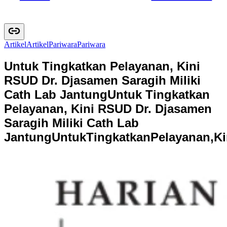
Artikel
A
r
t
i
k
e
l
Pariwara
P
a
r
i
w
a
r
a
Untuk Tingkatkan Pelayanan, Kini
RSUD Dr. Djasamen Saragih Miliki
Cath Lab Jantung
Untuk Tingkatkan
Pelayanan, Kini RSUD Dr. Djasamen
Saragih Miliki Cath Lab
Jantung
U
n
t
u
k
T
i
n
g
k
a
t
k
a
n
P
e
l
a
y
a
n
a
n
,
K
i