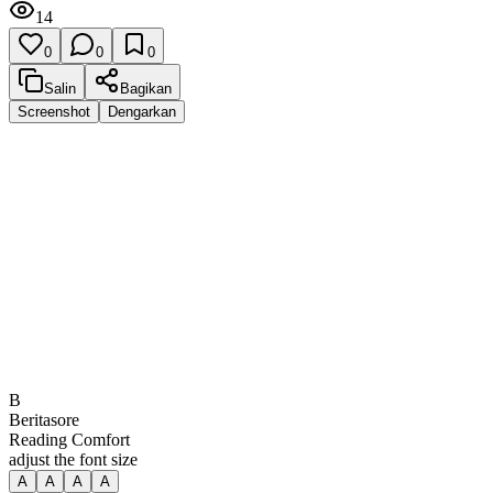
14
0
0
0
Salin
Bagikan
Screenshot
Dengarkan
B
Beritasore
Reading Comfort
adjust the font size
A
A
A
A