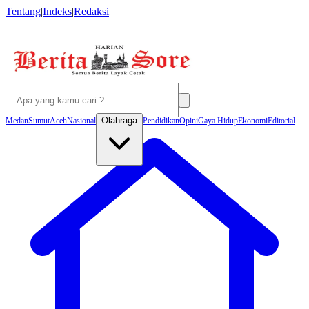
Tentang
|
Indeks
|
Redaksi
Olahraga
Medan
Sumut
Aceh
Nasional
Pendidikan
Opini
Gaya Hidup
Ekonomi
Editorial