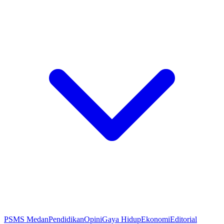
PSMS Medan
Pendidikan
Opini
Gaya Hidup
Ekonomi
Editorial