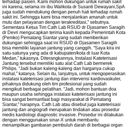
terhadap pasien. Kami mohon dukungan untuk rumah sakit
ini karena, selama ini ibu Walikota dr Susanti Dewayani,SpA
juga sudah mendukung dengan penuh hati terhadap rumah
sakit ini. Sehingga kami bisa menjalankan amanah untuk
mutu dan pelayanan dengan terakreditasi,” sebutnya.
Sementara Ketua Tim Cath Lab RSUD dr Djasamen Saragih
dr Devri mengucapkan terima kasih kepada Pemerintah Kota
(Pemko) Pematang Siantar yang sudah memberikan
dukungan sehingga saat ini RSUD dr Djasamen Saragih
bisa memiliki layanan jantung yang canggih. “Saya kira ini
satu-satunya yang ada di kabupaten/kota di luar Kota
Medan,” tukasnya. Diterangkannya, Instalasi Kateterisasi
Jantung tersebut memiliki satu alat Cath Lab bermerek
Philips. “Jadi bukan kaleng-kaleng dan harganya cukup
mahal,” katanya. Selain itu, lanjutnya, untuk mengoperasikan
instalasi kateterisasi jantung dan intervensi kardiovaskuler,
pihaknya didukung oleh tim profesional yang sudah
mengikuti berbagai pelatihan. “Jadi, mohon bantuan doa
maupun usaha sehingga instalasi kateterisasi jantung ini
bisa sangat bermanfaat bagi masyarakat di Pematang
Siantar,” harapnya. Cath Lab atau disebut juga kateterisasi
jantung dan angiografi merupakan tindakan atau prosedur
medis kardiologi diagnostic invasive. Prosedur ini dilakukan
dengan menggunakan sinar-X untuk membantu
menampilkan gambaran pembuluh darah di berbagai organ