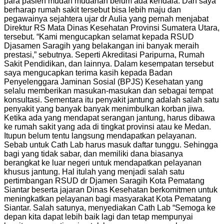
para pasien mudah mudahan belum ada kendala. Dan saya
berharap rumah sakit tersebut bisa lebih maju dan
pegawainya sejahtera ujar dr Aulia yang pernah menjabat
Direktur RS Mata Dinas Kesehatan Provinsi Sumatera Utara,
tersebut. “Kami mengucapkan selamat kepada RSUD
Djasamen Saragih yang belakangan ini banyak meraih
prestasi,” sebutnya. Seperti Akreditasi Paripurna, Rumah
Sakit Pendidikan, dan lainnya. Dalam kesempatan tersebut
saya mengucapkan terima kasih kepada Badan
Penyelenggara Jaminan Sosial (BPJS) Kesehatan yang
selalu memberikan masukan-masukan dan sebagai tempat
konsultasi. Sementara itu penyakit jantung adalah salah satu
penyakit yang banyak banyak menimbulkan korban jiwa.
Ketika ada yang mendapat serangan jantung, harus dibawa
ke rumah sakit yang ada di tingkat provinsi atau ke Medan.
Itupun belum tentu langsung mendapatkan pelayanan.
Sebab untuk Cath Lab harus masuk daftar tunggu. Sehingga
bagi yang tidak sabar, dan memiliki dana biasanya
berangkat ke luar negeri untuk mendapatkan pelayanan
khusus jantung. Hal itulah yang menjadi salah satu
pertimbangan RSUD dr Djamen Saragih Kota Pematang
Siantar beserta jajaran Dinas Kesehatan berkomitmen untuk
meningkatkan pelayanan bagi masyarakat Kota Pematang
Siantar. Salah satunya, menyediakan Cath Lab “Semoga ke
depan kita dapat lebih baik lagi dan tetap mempunyai