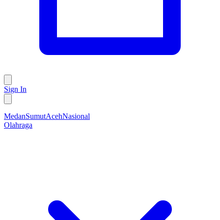
Sign In
Medan
Sumut
Aceh
Nasional
Olahraga