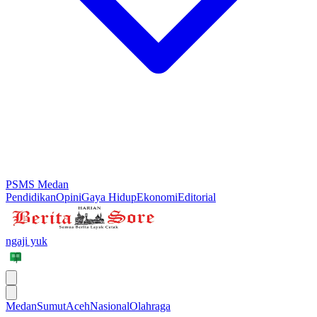
PSMS Medan
Pendidikan
Opini
Gaya Hidup
Ekonomi
Editorial
ngaji yuk
Medan
Sumut
Aceh
Nasional
Olahraga