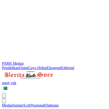
PSMS Medan
Pendidikan
Opini
Gaya Hidup
Ekonomi
Editorial
ngaji yuk
Medan
Sumut
Aceh
Nasional
Olahraga