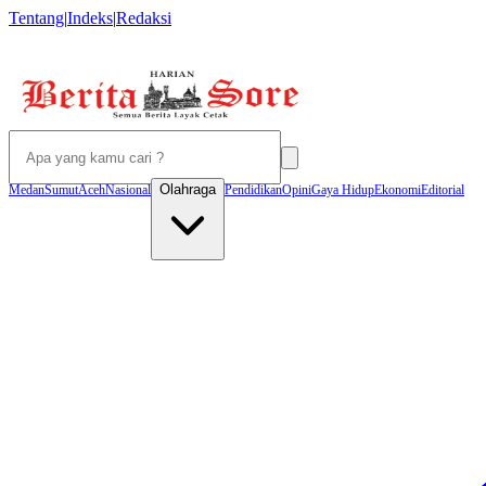
Tentang
|
Indeks
|
Redaksi
Olahraga
Medan
Sumut
Aceh
Nasional
Pendidikan
Opini
Gaya Hidup
Ekonomi
Editorial