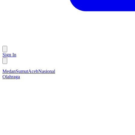
Sign In
Medan
Sumut
Aceh
Nasional
Olahraga