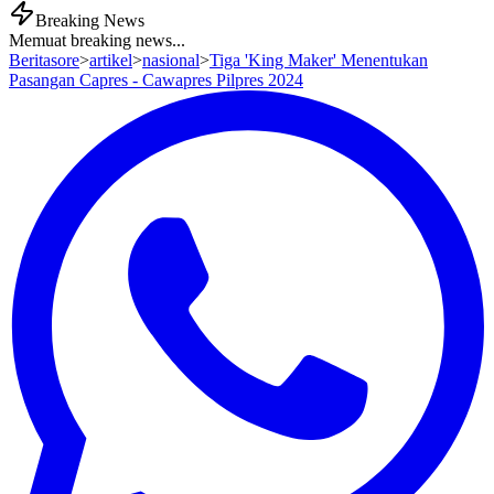
Breaking News
Memuat breaking news...
Beritasore
>
artikel
>
nasional
>
Tiga 'King Maker' Menentukan
Pasangan Capres - Cawapres Pilpres 2024