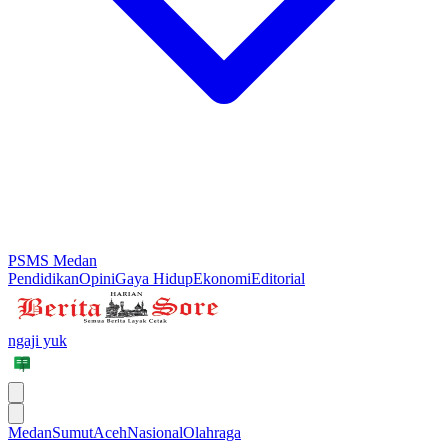
PSMS Medan
Pendidikan
Opini
Gaya Hidup
Ekonomi
Editorial
ngaji yuk
Medan
Sumut
Aceh
Nasional
Olahraga