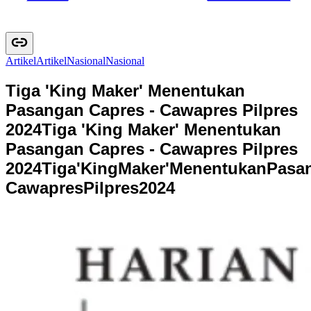
Artikel
A
r
t
i
k
e
l
Nasional
N
a
s
i
o
n
a
l
Tiga 'King Maker' Menentukan
Pasangan Capres - Cawapres Pilpres
2024
Tiga 'King Maker' Menentukan
Pasangan Capres - Cawapres Pilpres
2024
T
i
g
a
'
K
i
n
g
M
a
k
e
r
'
M
e
n
e
n
t
u
k
a
n
P
a
s
a
C
a
w
a
p
r
e
s
P
i
l
p
r
e
s
2
0
2
4