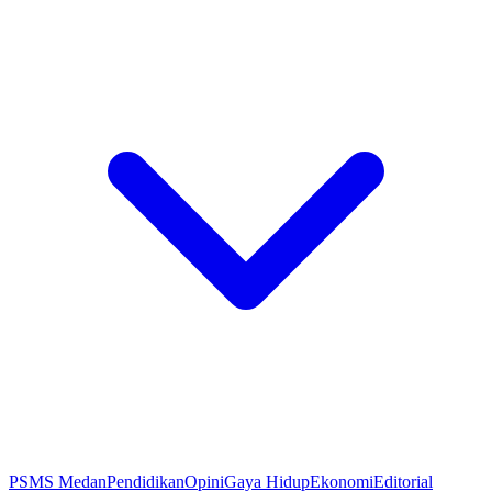
PSMS Medan
Pendidikan
Opini
Gaya Hidup
Ekonomi
Editorial