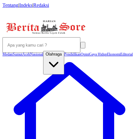
Tentang
|
Indeks
|
Redaksi
Olahraga
Medan
Sumut
Aceh
Nasional
Pendidikan
Opini
Gaya Hidup
Ekonomi
Editorial