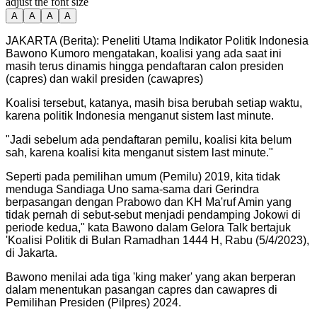
adjust the font size
A
A
A
A
JAKARTA (Berita): Peneliti Utama Indikator Politik Indonesia
Bawono Kumoro mengatakan, koalisi yang ada saat ini
masih terus dinamis hingga pendaftaran calon presiden
(capres) dan wakil presiden (cawapres)
Koalisi tersebut, katanya, masih bisa berubah setiap waktu,
karena politik Indonesia menganut sistem last minute.
"
Jadi sebelum ada pendaftaran pemilu, koalisi kita belum
sah, karena koalisi kita menganut sistem last minute.
"
Seperti pada pemilihan umum (Pemilu) 2019, kita tidak
menduga Sandiaga Uno sama-sama dari Gerindra
berpasangan dengan Prabowo dan KH Ma'ruf Amin yang
tidak pernah di sebut-sebut menjadi pendamping Jokowi di
periode kedua," kata Bawono dalam Gelora Talk bertajuk
'Koalisi Politik di Bulan Ramadhan 1444 H, Rabu (5/4/2023),
di Jakarta.
Bawono menilai ada tiga 'king maker' yang akan berperan
dalam menentukan pasangan capres dan cawapres di
Pemilihan Presiden (Pilpres) 2024.