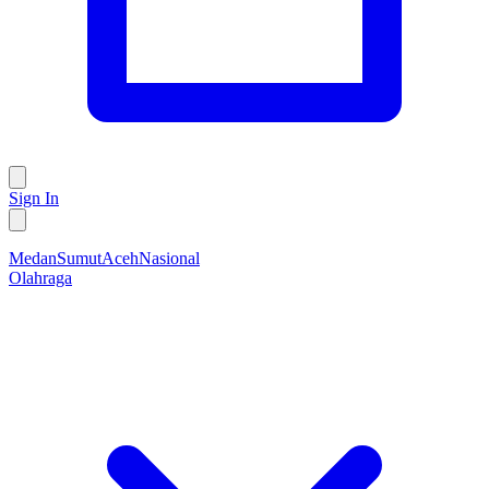
Sign In
Medan
Sumut
Aceh
Nasional
Olahraga