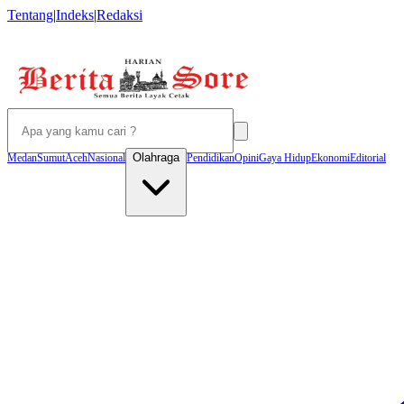
Tentang
|
Indeks
|
Redaksi
Olahraga
Medan
Sumut
Aceh
Nasional
Pendidikan
Opini
Gaya Hidup
Ekonomi
Editorial