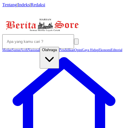
Tentang
|
Indeks
|
Redaksi
Olahraga
Medan
Sumut
Aceh
Nasional
Pendidikan
Opini
Gaya Hidup
Ekonomi
Editorial