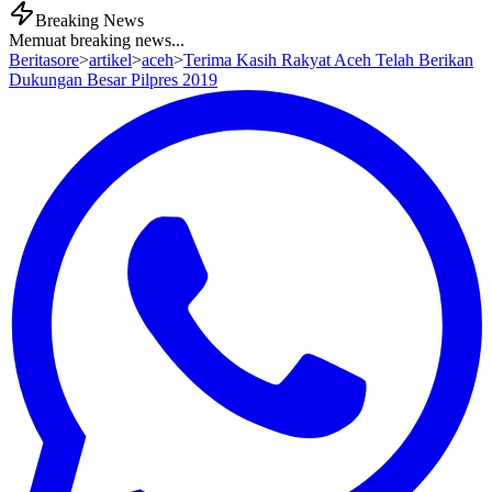
Breaking News
Memuat breaking news...
Beritasore
>
artikel
>
aceh
>
Terima Kasih Rakyat Aceh Telah Berikan
Dukungan Besar Pilpres 2019