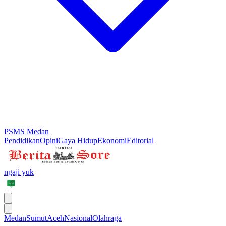
PSMS Medan
Pendidikan
Opini
Gaya Hidup
Ekonomi
Editorial
ngaji yuk
Medan
Sumut
Aceh
Nasional
Olahraga