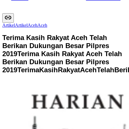
Artikel
A
r
t
i
k
e
l
Aceh
A
c
e
h
Terima Kasih Rakyat Aceh Telah
Berikan Dukungan Besar Pilpres
2019
Terima Kasih Rakyat Aceh Telah
Berikan Dukungan Besar Pilpres
2019
T
e
r
i
m
a
K
a
s
i
h
R
a
k
y
a
t
A
c
e
h
T
e
l
a
h
B
e
r
i