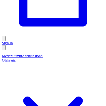
Sign In
Medan
Sumut
Aceh
Nasional
Olahraga