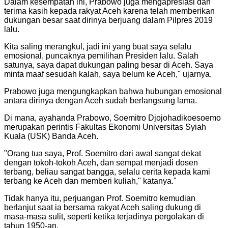
Dalam kesempatan ini, Prabowo juga mengapresiasi dan
terima kasih kepada rakyat Aceh karena telah memberikan
dukungan besar saat dirinya berjuang dalam Pilpres 2019
lalu.
Kita saling merangkul, jadi ini yang buat saya selalu
emosional, puncaknya pemilihan Presiden lalu. Salah
satunya, saya dapat dukungan paling besar di Aceh. Saya
minta maaf sesudah kalah, saya belum ke Aceh," ujarnya.
Prabowo juga mengungkapkan bahwa hubungan emosional
antara dirinya dengan Aceh sudah berlangsung lama.
Di mana, ayahanda Prabowo, Soemitro Djojohadikoesoemo
merupakan perintis Fakultas Ekonomi Universitas Syiah
Kuala (USK) Banda Aceh.
"
Orang tua saya, Prof. Soemitro dari awal sangat dekat
dengan tokoh-tokoh Aceh, dan sempat menjadi dosen
terbang, beliau sangat bangga, selalu cerita kepada kami
terbang ke Aceh dan memberi kuliah," katanya.
"
Tidak hanya itu, perjuangan Prof. Soemitro kemudian
berlanjut saat ia bersama rakyat Aceh saling dukung di
masa-masa sulit, seperti ketika terjadinya pergolakan di
tahun 1950-an.