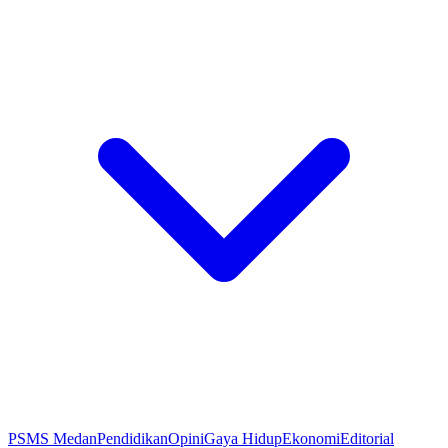
PSMS Medan
Pendidikan
Opini
Gaya Hidup
Ekonomi
Editorial