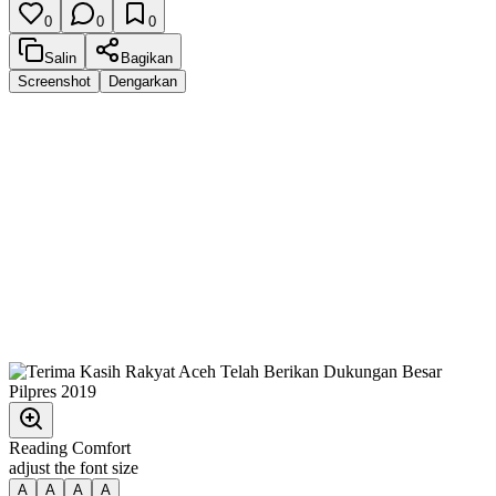
0
0
0
Salin
Bagikan
Screenshot
Dengarkan
Reading Comfort
adjust the font size
A
A
A
A