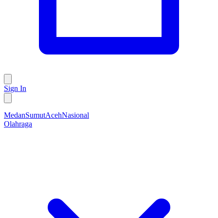
Sign In
Medan
Sumut
Aceh
Nasional
Olahraga