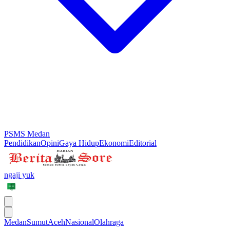
PSMS Medan
Pendidikan
Opini
Gaya Hidup
Ekonomi
Editorial
ngaji yuk
Medan
Sumut
Aceh
Nasional
Olahraga