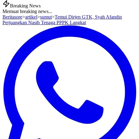
Breaking News
Memuat breaking news...
Beritasore
>
artikel
>
sumut
>
Temui Dirjen GTK, Syah Afandin
Perjuangkan Nasib Tenaga PPPK Langkat