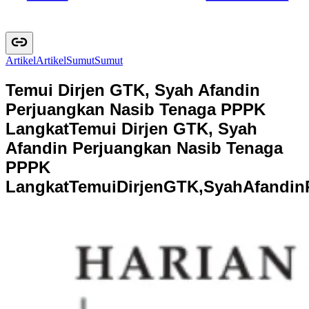
Artikel
A
r
t
i
k
e
l
Sumut
S
u
m
u
t
Temui Dirjen GTK, Syah Afandin
Perjuangkan Nasib Tenaga PPPK
Langkat
Temui Dirjen GTK, Syah
Afandin Perjuangkan Nasib Tenaga
PPPK
Langkat
T
e
m
u
i
D
i
r
j
e
n
G
T
K
,
S
y
a
h
A
f
a
n
d
i
n