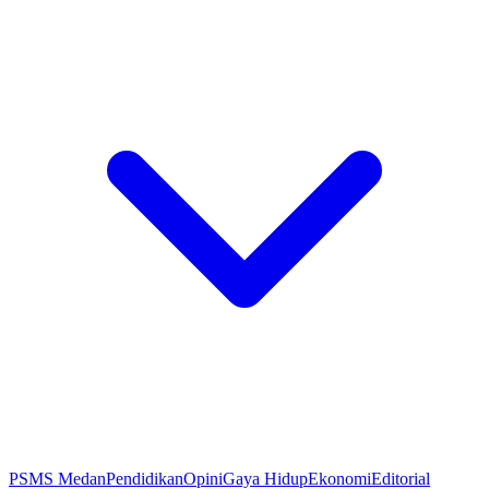
PSMS Medan
Pendidikan
Opini
Gaya Hidup
Ekonomi
Editorial