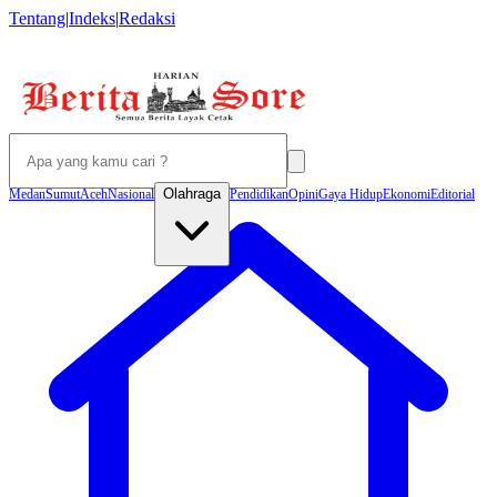
Tentang
|
Indeks
|
Redaksi
Olahraga
Medan
Sumut
Aceh
Nasional
Pendidikan
Opini
Gaya Hidup
Ekonomi
Editorial