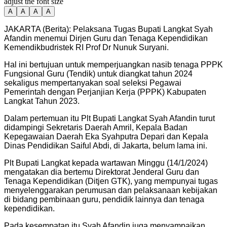
adjust the font size
A
A
A
A
JAKARTA (Berita): Pelaksana Tugas Bupati Langkat Syah
Afandin menemui Dirjen Guru dan Tenaga Kependidikan
Kemendikbudristek RI Prof Dr Nunuk Suryani.
Hal ini bertujuan untuk memperjuangkan nasib tenaga PPPK
Fungsional Guru (Tendik) untuk diangkat tahun 2024
sekaligus mempertanyakan soal seleksi Pegawai
Pemerintah dengan Perjanjian Kerja (PPPK) Kabupaten
Langkat Tahun 2023.
Dalam pertemuan itu Plt Bupati Langkat Syah Afandin turut
didampingi Sekretaris Daerah Amril, Kepala Badan
Kepegawaian Daerah Eka Syahputra Depari dan Kepala
Dinas Pendidikan Saiful Abdi, di Jakarta, belum lama ini.
Plt Bupati Langkat kepada wartawan Minggu (14/1/2024)
mengatakan dia bertemu Direktorat Jenderal Guru dan
Tenaga Kependidikan (Ditjen GTK), yang mempunyai tugas
menyelenggarakan perumusan dan pelaksanaan kebijakan
di bidang pembinaan guru, pendidik lainnya dan tenaga
kependidikan.
Pada kesempatan itu Syah Afandin juga menyampaikan