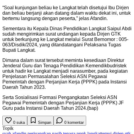
“Soal kunjungan beliau ke Langkat telah disetujui Ibu Dirjen
dan beliau berjanji akan datang dalam waktu dekat ini, untuk
bertemu langsung dengan peserta,” jelas Afandin.
Sementara itu Kepala Dinas Pendidikan Langkat Saipul Abdi
sudah mengirimkan surat undangan kepada Dirjen GTK
untuk berkunjung ke Langkat melalui Surat Bernomor : 005-
063/Disdik/2024, yang ditandatangani Pelaksana Tugas
Bupati Langkat.
Dimana dalam surat tersebut meminta kesediaan Direktur
Jenderal Guru dan Tenaga Pendidikan Kemendikbudristek
untuk hadir ke Langkat menjadi narasumber, pada kegiatan
Penjelasan Permasalahan Seleksi ASN Pegawai
Pemerintah dengan Perjanjian Kerja (PPPK) pada Instansi
Daerah Tahun 2023.
Serta Sosialisasi Formasi Pengangkatan Seleksi ASN
Pegawai Pemerintah dengan Perjanjian Kerja (PPPK) JF
Guru pada Instansi Daerah Tahun 2024.(bap)
0
suka
Simpan
0
komentar
Topik
syah afandin perjuangkan nasib tenaga pppk langkat
temui dirjen gtk