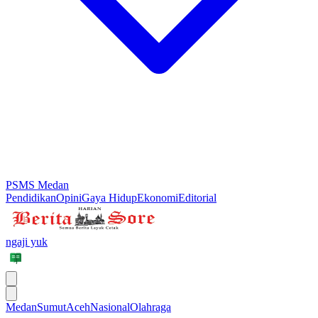
PSMS Medan
Pendidikan
Opini
Gaya Hidup
Ekonomi
Editorial
ngaji yuk
Medan
Sumut
Aceh
Nasional
Olahraga