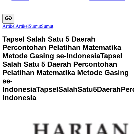
Artikel
A
r
t
i
k
e
l
Sumut
S
u
m
u
t
Tapsel Salah Satu 5 Daerah
Percontohan Pelatihan Matematika
Metode Gasing se-Indonesia
Tapsel
Salah Satu 5 Daerah Percontohan
Pelatihan Matematika Metode Gasing
se-
Indonesia
T
a
p
s
e
l
S
a
l
a
h
S
a
t
u
5
D
a
e
r
a
h
P
e
r
I
n
d
o
n
e
s
i
a