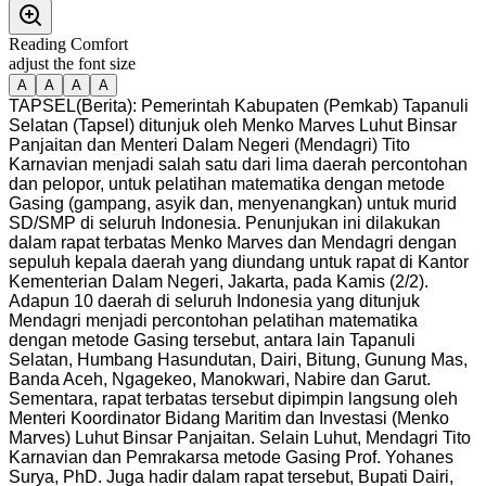
Reading Comfort
adjust the font size
A
A
A
A
TAPSEL(Berita): Pemerintah Kabupaten (Pemkab) Tapanuli
Selatan (Tapsel) ditunjuk oleh Menko Marves Luhut Binsar
Panjaitan dan Menteri Dalam Negeri (Mendagri) Tito
Karnavian menjadi salah satu dari lima daerah percontohan
dan pelopor, untuk pelatihan matematika dengan metode
Gasing (gampang, asyik dan, menyenangkan) untuk murid
SD/SMP di seluruh Indonesia. Penunjukan ini dilakukan
dalam rapat terbatas Menko Marves dan Mendagri dengan
sepuluh kepala daerah yang diundang untuk rapat di Kantor
Kementerian Dalam Negeri, Jakarta, pada Kamis (2/2).
Adapun 10 daerah di seluruh Indonesia yang ditunjuk
Mendagri menjadi percontohan pelatihan matematika
dengan metode Gasing tersebut, antara lain Tapanuli
Selatan, Humbang Hasundutan, Dairi, Bitung, Gunung Mas,
Banda Aceh, Ngagekeo, Manokwari, Nabire dan Garut.
Sementara, rapat terbatas tersebut dipimpin langsung oleh
Menteri Koordinator Bidang Maritim dan Investasi (Menko
Marves) Luhut Binsar Panjaitan. Selain Luhut, Mendagri Tito
Karnavian dan Pemrakarsa metode Gasing Prof. Yohanes
Surya, PhD. Juga hadir dalam rapat tersebut, Bupati Dairi,