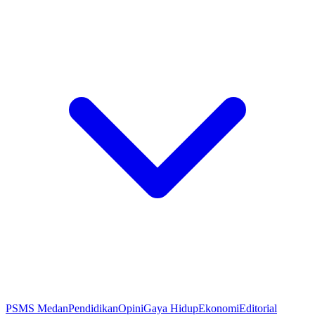
PSMS Medan
Pendidikan
Opini
Gaya Hidup
Ekonomi
Editorial