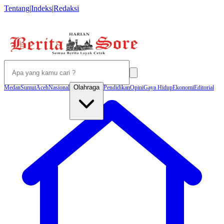
Tentang
|
Indeks
|
Redaksi
Olahraga
Medan
Sumut
Aceh
Nasional
Pendidikan
Opini
Gaya Hidup
Ekonomi
Editorial