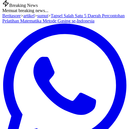
Breaking News
Memuat breaking news...
Beritasore
>
artikel
>
sumut
>
Tapsel Salah Satu 5 Daerah Percontohan
Pelatihan Matematika Metode Gasing se-Indonesia