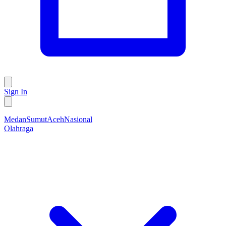
Sign In
Medan
Sumut
Aceh
Nasional
Olahraga