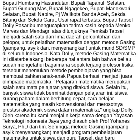
Bupati Humbang Hasundutan, Bupati Tapanuli Selatan,
Bupati Gunung Mas, Bupati Ngagekeo, Bupati Manokwari
Selatan, Bupati Nabire, Pj Walikota Banda Aceh, Sekda
Bitung dan Sekda Garut. Usai rapat terbatas, Bupati Tapsel
Dolly Pasaribu mengucapkan terima kasih kepada Menko
Marves dan Mendagri atas ditunjuknya Pemkab Tapsel
menjadi salah satu dari lima daerah percontohan dan
pelopor, untuk pelatihan matematika dengan metode Gasing
(gampang, asyik dan, menyenangkan) untuk murid SD/SMP
di seluruh Indonesia. Kata Dolly, metode Gasing Matematika
ini dilatarbelakangi beberapa hal antara lain bahwa beliau
sudah mengetahui bagaimana sepak terjang profesor fisika
tersebut menemukan metode pembelajaran yang bisa
membuat bahkan anak-anak Papua berhasil menjadi juara
olimpiade matematika. "Pelajaran matematika merupakan
salah satu mata pelajaran yang ditakuti siswa. Selain itu,
banyak siswa tidak berminat dengan pelajaran ini, siswa
kurang paham dalam berhitung cepat, cara belajar
matematika yang masih konvensional dan merosotnya
prestasi akademik siswa dalam matematika," ungkap Dolly.
Oleh karena itu kami menjalin kerja sama dengan Yayasan
Teknologi Indonesia Jaya yang diasuh oleh Prof Yohanes
Surya, PhD dan tim. Sehingga metode Gasing (gampang
asyik menyenangkan) menjadi program pembelajaran
matematika untuk siswa dan guru Tapsel, dan baru