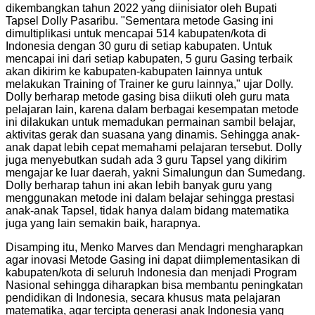
dikembangkan tahun 2022 yang diinisiator oleh Bupati
Tapsel Dolly Pasaribu. "Sementara metode Gasing ini
dimultiplikasi untuk mencapai 514 kabupaten/kota di
Indonesia dengan 30 guru di setiap kabupaten. Untuk
mencapai ini dari setiap kabupaten, 5 guru Gasing terbaik
akan dikirim ke kabupaten-kabupaten lainnya untuk
melakukan Training of Trainer ke guru lainnya," ujar Dolly.
Dolly berharap metode gasing bisa diikuti oleh guru mata
pelajaran lain, karena dalam berbagai kesempatan metode
ini dilakukan untuk memadukan permainan sambil belajar,
aktivitas gerak dan suasana yang dinamis. Sehingga anak-
anak dapat lebih cepat memahami pelajaran tersebut. Dolly
juga menyebutkan sudah ada 3 guru Tapsel yang dikirim
mengajar ke luar daerah, yakni Simalungun dan Sumedang.
Dolly berharap tahun ini akan lebih banyak guru yang
menggunakan metode ini dalam belajar sehingga prestasi
anak-anak Tapsel, tidak hanya dalam bidang matematika
juga yang lain semakin baik, harapnya.
Disamping itu, Menko Marves dan Mendagri mengharapkan
agar inovasi Metode Gasing ini dapat diimplementasikan di
kabupaten/kota di seluruh Indonesia dan menjadi Program
Nasional sehingga diharapkan bisa membantu peningkatan
pendidikan di Indonesia, secara khusus mata pelajaran
matematika, agar tercipta generasi anak Indonesia yang