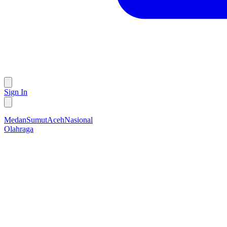
Sign In
Medan
Sumut
Aceh
Nasional
Olahraga