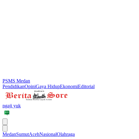
PSMS Medan
Pendidikan
Opini
Gaya Hidup
Ekonomi
Editorial
ngaji yuk
Medan
Sumut
Aceh
Nasional
Olahraga