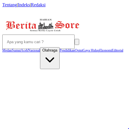
Tentang
|
Indeks
|
Redaksi
Olahraga
Medan
Sumut
Aceh
Nasional
Pendidikan
Opini
Gaya Hidup
Ekonomi
Editorial