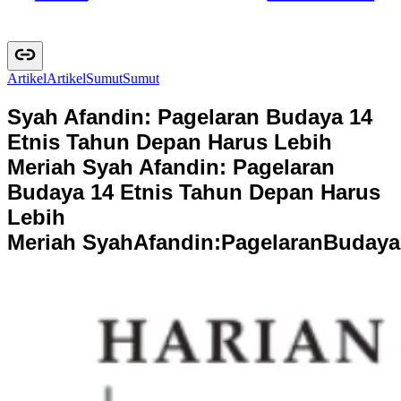
Artikel
A
r
t
i
k
e
l
Sumut
S
u
m
u
t
Syah Afandin: Pagelaran Budaya 14
Etnis Tahun Depan Harus Lebih
Meriah
Syah Afandin: Pagelaran
Budaya 14 Etnis Tahun Depan Harus
Lebih
Meriah
S
y
a
h
A
f
a
n
d
i
n
:
P
a
g
e
l
a
r
a
n
B
u
d
a
y
a