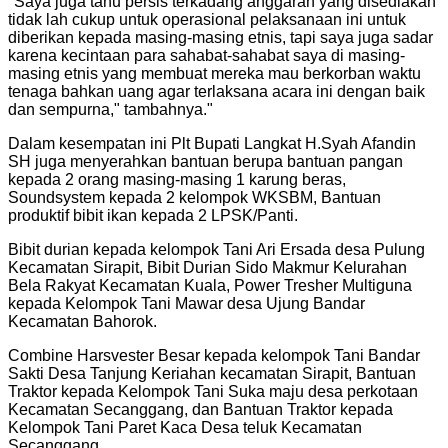
"
Saya juga tahu persis terkadang anggaran yang disediakan
tidak lah cukup untuk operasional pelaksanaan ini untuk
diberikan kepada masing-masing etnis, tapi saya juga sadar
karena kecintaan para sahabat-sahabat saya di masing-
masing etnis yang membuat mereka mau berkorban waktu
tenaga bahkan uang agar terlaksana acara ini dengan baik
dan sempurna," tambahnya.
"
Dalam kesempatan ini Plt Bupati Langkat H.Syah Afandin
SH juga menyerahkan bantuan berupa bantuan pangan
kepada 2 orang masing-masing 1 karung beras,
Soundsystem kepada 2 kelompok WKSBM, Bantuan
produktif bibit ikan kepada 2 LPSK/Panti.
Bibit durian kepada kelompok Tani Ari Ersada desa Pulung
Kecamatan Sirapit, Bibit Durian Sido Makmur Kelurahan
Bela Rakyat Kecamatan Kuala, Power Tresher Multiguna
kepada Kelompok Tani Mawar desa Ujung Bandar
Kecamatan Bahorok.
Combine Harsvester Besar kepada kelompok Tani Bandar
Sakti Desa Tanjung Keriahan kecamatan Sirapit, Bantuan
Traktor kepada Kelompok Tani Suka maju desa perkotaan
Kecamatan Secanggang, dan Bantuan Traktor kepada
Kelompok Tani Paret Kaca Desa teluk Kecamatan
Secanggang.