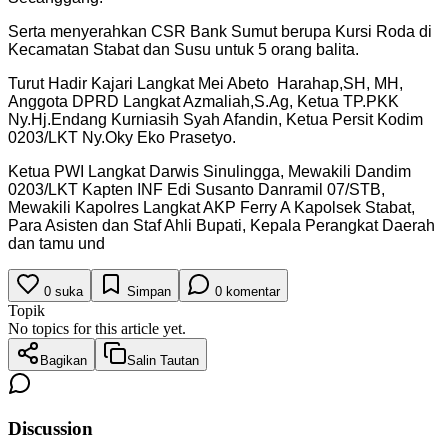
Serta menyerahkan CSR Bank Sumut berupa Kursi Roda di
Kecamatan Stabat dan Susu untuk 5 orang balita.
Turut Hadir Kajari Langkat Mei Abeto Harahap,SH, MH,
Anggota DPRD Langkat Azmaliah,S.Ag, Ketua TP.PKK
Ny.Hj.Endang Kurniasih Syah Afandin, Ketua Persit Kodim
0203/LKT Ny.Oky Eko Prasetyo.
Ketua PWI Langkat Darwis Sinulingga, Mewakili Dandim
0203/LKT Kapten INF Edi Susanto Danramil 07/STB,
Mewakili Kapolres Langkat AKP Ferry A Kapolsek Stabat,
Para Asisten dan Staf Ahli Bupati, Kepala Perangkat Daerah
dan tamu und
0
suka
Simpan
0
komentar
Topik
No topics for this article yet.
Bagikan
Salin Tautan
Discussion