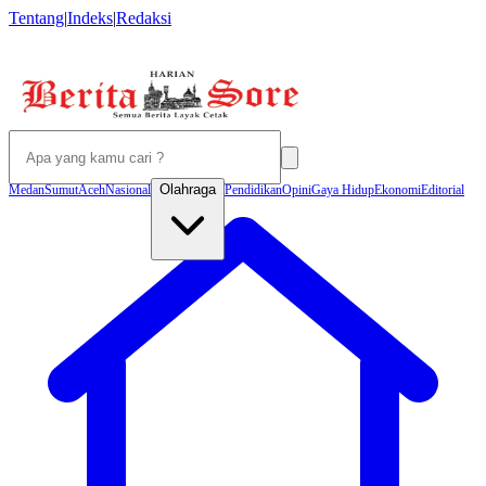
Tentang
|
Indeks
|
Redaksi
Olahraga
Medan
Sumut
Aceh
Nasional
Pendidikan
Opini
Gaya Hidup
Ekonomi
Editorial