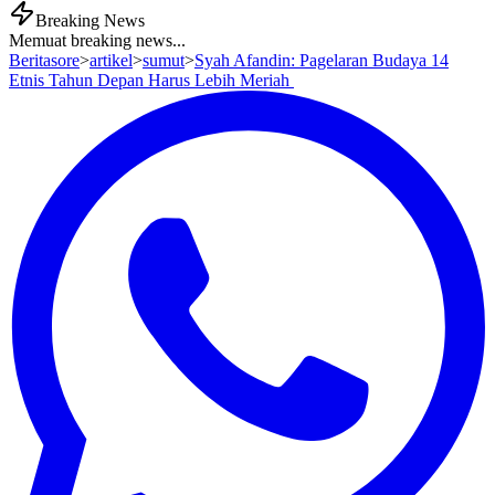
Breaking News
Memuat breaking news...
Beritasore
>
artikel
>
sumut
>
Syah Afandin: Pagelaran Budaya 14
Etnis Tahun Depan Harus Lebih Meriah