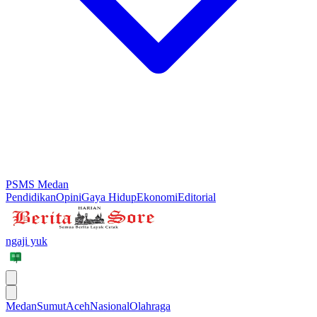
PSMS Medan
Pendidikan
Opini
Gaya Hidup
Ekonomi
Editorial
ngaji yuk
Medan
Sumut
Aceh
Nasional
Olahraga