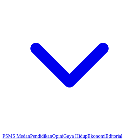
PSMS Medan
Pendidikan
Opini
Gaya Hidup
Ekonomi
Editorial