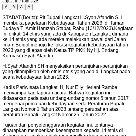
adjust the font size
A
A
A
A
STABAT(Berita): Plt Bupati Langkat H.Syah Afandin SH
membuka pagelaran Kebudayaan Tahun 2023, di Taman
Budaya T Amir Hamzah Stabat, Rabu (13/12/2023).Kegiatan
ini diikuti 14 etnis yang ada di Kabupaten Langkat, dimana
ke 14 etnis yang ada mereka melakukan pawai dari Jalan
Imam Bonjol menuju ke lokasi kegiatan kebudayaan tahun
2023 yang dilepas oleh Ketua TP PKK Ny Hj. Endang
Kurniasih Syah Afandin.
H.Syah Afandin SH menyaksikan pertunjukan-pertunjukan
yang ditampilkan oleh etnis-etnis yang ada di Langkat pada
acara kebudayaan tahun 2023.
Kadis Pariwisata Langkat, Hj Nur Elly Heriani Rambe
menyampaikan laporan acara. Bahwa kegiatan ini
didasarkan pada satu undang-undang nomor 5 tahun 2017
mengenai pemajuan kebudayaan serta Peraturan Bupati
Langkat Nomor 1 Tahun 2023 tentang perubahan atas
peraturan Bupati Langkat Nomor 25 Tahun 2022 .
Tujuan dari penyelenggaraan kegiatan ini, tentunya
diharapkan memberikan kesempatan kepada 14 etnis di
Kabupaten Langkat untuk menampilkan kesenian masing-