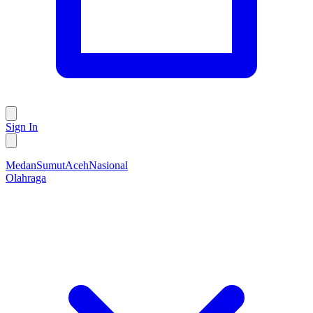
Sign In
Medan
Sumut
Aceh
Nasional
Olahraga