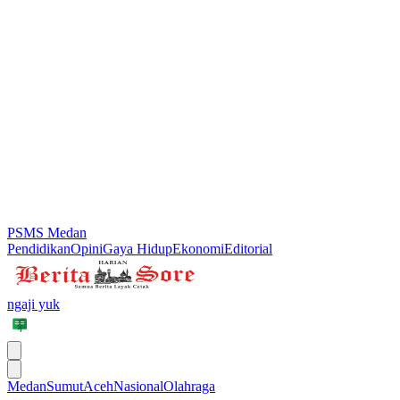
PSMS Medan
Pendidikan
Opini
Gaya Hidup
Ekonomi
Editorial
ngaji yuk
Medan
Sumut
Aceh
Nasional
Olahraga