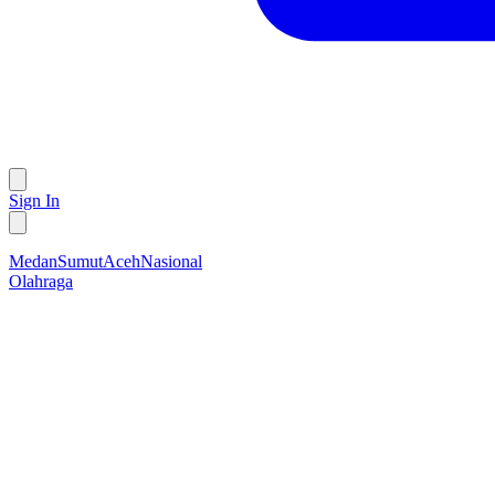
Sign In
Medan
Sumut
Aceh
Nasional
Olahraga