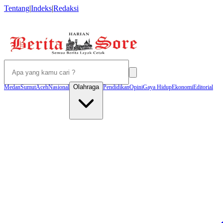
Tentang
|
Indeks
|
Redaksi
Olahraga
Medan
Sumut
Aceh
Nasional
Pendidikan
Opini
Gaya Hidup
Ekonomi
Editorial