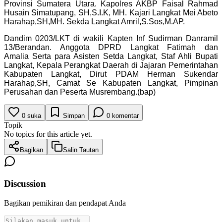
Provinsi Sumatera Utara. Kapolres AKBP Faisal Rahmad
Husain Simatupang, SH,S.I.K, MH. Kajari Langkat Mei Abeto
Harahap,SH,MH. Sekda Langkat Amril,S.Sos,M.AP.
Dandim 0203/LKT di wakili Kapten Inf Sudirman Danramil
13/Berandan. Anggota DPRD Langkat Fatimah dan
Amalia Serta para Asisten Setda Langkat, Staf Ahli Bupati
Langkat, Kepala Perangkat Daerah di Jajaran Pemerintahan
Kabupaten Langkat, Dirut PDAM Herman Sukendar
Harahap,SH, Camat Se Kabupaten Langkat, Pimpinan
Perusahan dan Peserta Musrembang.(bap)
0
suka
Simpan
0
komentar
Topik
No topics for this article yet.
Bagikan
Salin Tautan
Discussion
Bagikan pemikiran dan pendapat Anda