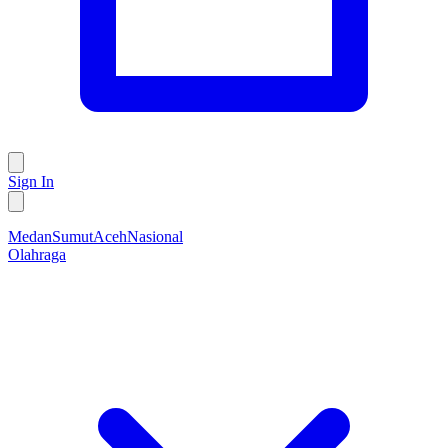
Sign In
Medan
Sumut
Aceh
Nasional
Olahraga