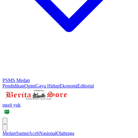
PSMS Medan
Pendidikan
Opini
Gaya Hidup
Ekonomi
Editorial
ngaji yuk
Medan
Sumut
Aceh
Nasional
Olahraga