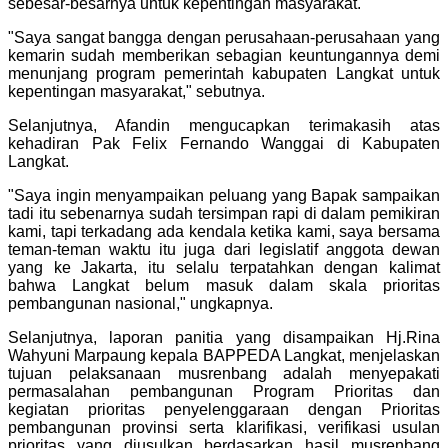
sebesar-besarnya untuk kepentingan masyarakat.
"Saya sangat bangga dengan perusahaan-perusahaan yang
kemarin sudah memberikan sebagian keuntungannya demi
menunjang program pemerintah kabupaten Langkat untuk
kepentingan masyarakat," sebutnya.
Selanjutnya, Afandin mengucapkan terimakasih atas
kehadiran Pak Felix Fernando Wanggai di Kabupaten
Langkat.
"Saya ingin menyampaikan peluang yang Bapak sampaikan
tadi itu sebenarnya sudah tersimpan rapi di dalam pemikiran
kami, tapi terkadang ada kendala ketika kami, saya bersama
teman-teman waktu itu juga dari legislatif anggota dewan
yang ke Jakarta, itu selalu terpatahkan dengan kalimat
bahwa Langkat belum masuk dalam skala prioritas
pembangunan nasional," ungkapnya.
Selanjutnya, laporan panitia yang disampaikan Hj.Rina
Wahyuni Marpaung kepala BAPPEDA Langkat, menjelaskan
tujuan pelaksanaan musrenbang adalah menyepakati
permasalahan pembangunan Program Prioritas dan
kegiatan prioritas penyelenggaraan dengan Prioritas
pembangunan provinsi serta klarifikasi, verifikasi usulan
prioritas yang diusulkan berdasarkan hasil musrenbang