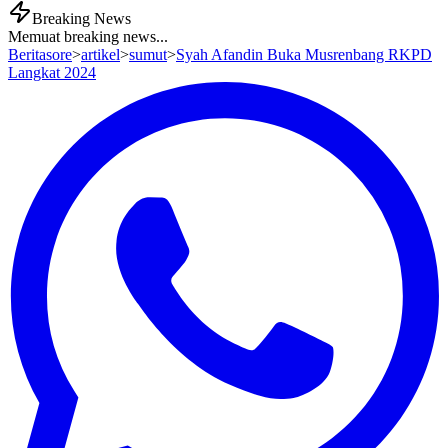
Breaking News
Memuat breaking news...
Beritasore
>
artikel
>
sumut
>
Syah Afandin Buka Musrenbang RKPD
Langkat 2024