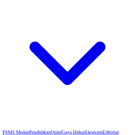
PSMS Medan
Pendidikan
Opini
Gaya Hidup
Ekonomi
Editorial