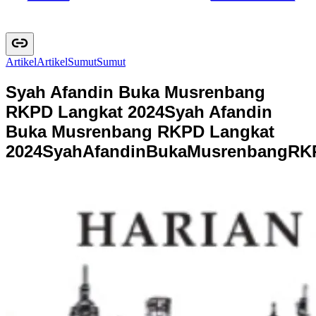
Artikel
A
r
t
i
k
e
l
Sumut
S
u
m
u
t
Syah Afandin Buka Musrenbang
RKPD Langkat 2024
Syah Afandin
Buka Musrenbang RKPD Langkat
2024
S
y
a
h
A
f
a
n
d
i
n
B
u
k
a
M
u
s
r
e
n
b
a
n
g
R
K