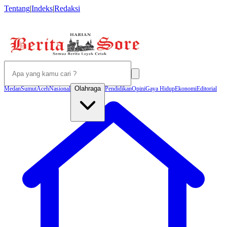
Tentang
|
Indeks
|
Redaksi
Olahraga
Medan
Sumut
Aceh
Nasional
Pendidikan
Opini
Gaya Hidup
Ekonomi
Editorial