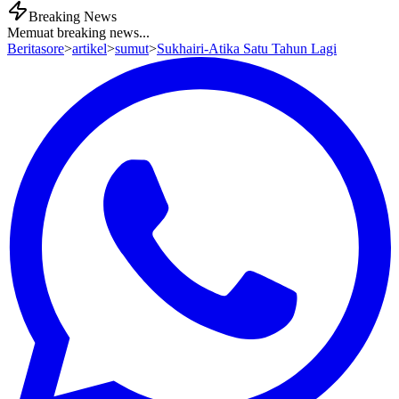
Breaking News
Memuat breaking news...
Beritasore
>
artikel
>
sumut
>
Sukhairi-Atika Satu Tahun Lagi