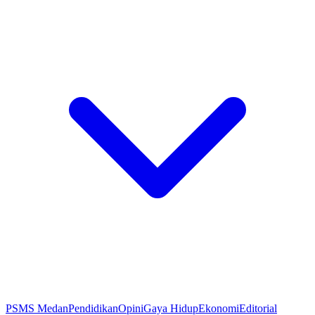
PSMS Medan
Pendidikan
Opini
Gaya Hidup
Ekonomi
Editorial