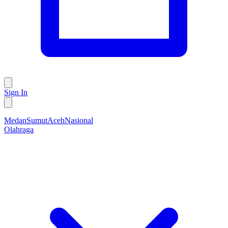
Sign In
Medan
Sumut
Aceh
Nasional
Olahraga