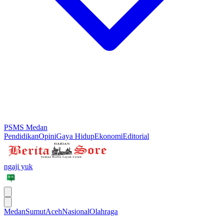
PSMS Medan
Pendidikan
Opini
Gaya Hidup
Ekonomi
Editorial
ngaji yuk
Medan
Sumut
Aceh
Nasional
Olahraga