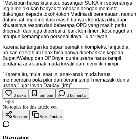
"
Meskipun harus kita akui, pasangan SUKA ini sebenarnya
ingin melakukan banyak terobosan dengan meminta
dukungan kepada tokoh-tokoh Madina di perantauan, namun
dalam hal implementasi masih banyak kendala dihadapi
khususnya respon dari beberapa OPD yang masih perlu
dibenahi dan juga diperbaiki, baik komitmen, kesungguhan
maupun kemampuan personalitinya," ujar Irwan.
"
Karena tantangan ke depan semakin kompleks, lanjut dia,
urusan daerah ini tidak bisa hanya dibebankan kepada
Bupati/Wabup dan OPDnya, dunia usaha harus tampil,
terutama anak-anak muda kreatif dan memiliki mimpi
"
Karena itu, mulai saat ini anak-anak muda harus
memperbaiki pola pikir dan berani tampil memasuki dunia
usaha," ujar Irwan Daulay. (irh)
"
0
suka
Simpan
0
komentar
Topik
No topics for this article yet.
Bagikan
Salin Tautan
Discussion