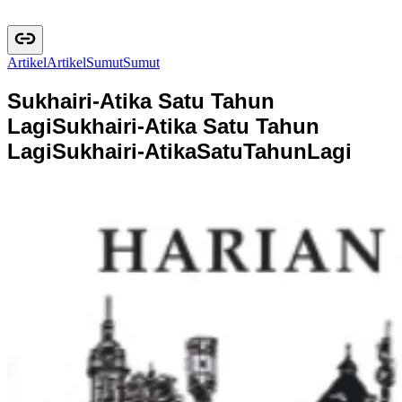
Artikel
A
r
t
i
k
e
l
Sumut
S
u
m
u
t
Sukhairi-Atika Satu Tahun
Lagi
Sukhairi-Atika Satu Tahun
Lagi
S
u
k
h
a
i
r
i
-
A
t
i
k
a
S
a
t
u
T
a
h
u
n
L
a
g
i