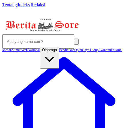
Tentang
|
Indeks
|
Redaksi
Olahraga
Medan
Sumut
Aceh
Nasional
Pendidikan
Opini
Gaya Hidup
Ekonomi
Editorial