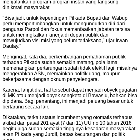
menjalankan program-progran instan yang langsung
dinikmati masyarakat.
"
Bisa jadi, untuk kepentingan Pilkada Bupati dan Wabup
perlu mempertimbangkan untuk mengundurkan diri dari
pengurus Parpol dan fokus memanfaatkan jabatan tersisa
untuk meningkatkan kinerja di depan publik dan
mewujudkan visi misi yang belum terlaksana," ujar Irwan
Daulay.
"
Mengingat, kata dia, perkembangan pemahaman publik
terhadap Pilkada sudah semakin matang, pola lama
memenangkan pertarungan sudah tidak efektif lagi, misalnya
mengerahkan ASN, memainkan politik uang, maupun
bekerjasama dengan oknum penyelengara.
Karena, lanjut dia, hal tersebut dapat menjadi obyek gugatan
di MK atau menjadi obyek sengketa di Bawaslu, bahkan bisa
dipidana. Bagi penantang, ini menjadi peluang besar untuk
bertarung secara fair.
Dikatakan, terkait status incumbent yang otomatis terhapus
akibat dari pasal 201 ayat (7 dan 11) UU no 10 tahun 2016
begitu juga sudah semakin tingginya kesadaran masyarakat
akan Pilkada yang Jurdil, bebas kecurangan dan politik
uang.