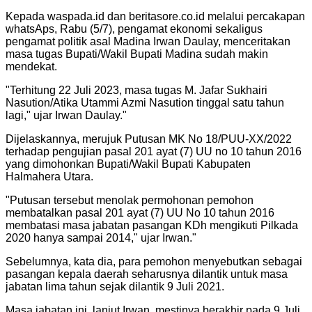
Kepada waspada.id dan beritasore.co.id melalui percakapan
whatsAps, Rabu (5/7), pengamat ekonomi sekaligus
pengamat politik asal Madina Irwan Daulay, menceritakan
masa tugas Bupati/Wakil Bupati Madina sudah makin
mendekat.
"
Terhitung 22 Juli 2023, masa tugas M. Jafar Sukhairi
Nasution/Atika Utammi Azmi Nasution tinggal satu tahun
lagi," ujar Irwan Daulay.
"
Dijelaskannya, merujuk Putusan MK No 18/PUU-XX/2022
terhadap pengujian pasal 201 ayat (7) UU no 10 tahun 2016
yang dimohonkan Bupati/Wakil Bupati Kabupaten
Halmahera Utara.
"
Putusan tersebut menolak permohonan pemohon
membatalkan pasal 201 ayat (7) UU No 10 tahun 2016
membatasi masa jabatan pasangan KDh mengikuti Pilkada
2020 hanya sampai 2014," ujar Irwan.
"
Sebelumnya, kata dia, para pemohon menyebutkan sebagai
pasangan kepala daerah seharusnya dilantik untuk masa
jabatan lima tahun sejak dilantik 9 Juli 2021.
Masa jabatan ini, lanjut Irwan, mestinya berakhir pada 9 Juli