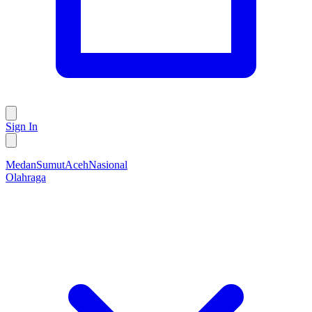
Sign In
Medan
Sumut
Aceh
Nasional
Olahraga