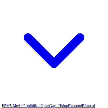
PSMS Medan
Pendidikan
Opini
Gaya Hidup
Ekonomi
Editorial