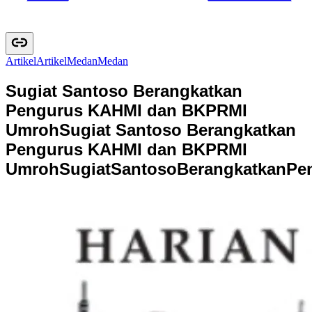
Artikel
A
r
t
i
k
e
l
Medan
M
e
d
a
n
Sugiat Santoso Berangkatkan
Pengurus KAHMI dan BKPRMI
Umroh
Sugiat Santoso Berangkatkan
Pengurus KAHMI dan BKPRMI
Umroh
S
u
g
i
a
t
S
a
n
t
o
s
o
B
e
r
a
n
g
k
a
t
k
a
n
P
e