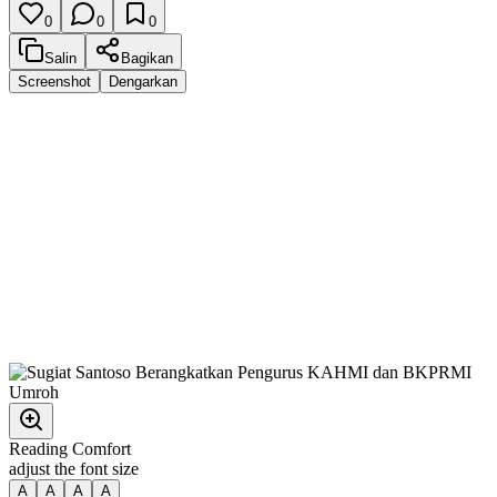
0
0
0
Salin
Bagikan
Screenshot
Dengarkan
Reading Comfort
adjust the font size
A
A
A
A