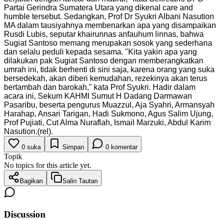
Partai Gerindra Sumatera Utara yang dikenal care and
humble tersebut. Sedangkan, Prof Dr Syukri Albani Nasution
MA dalam tausiyahnya membenarkan apa yang disampaikan
Rusdi Lubis, seputar khairunnas anfauhum linnas, bahwa
Sugiat Santoso memang merupakan sosok yang sederhana
dan selalu peduli kepada sesama. "Kita yakin apa yang
dilakukan pak Sugiat Santoso dengan memberangkatkan
umrah ini, tidak berhenti di sini saja, karena orang yang suka
bersedekah, akan diberi kemudahan, rezekinya akan terus
bertambah dan barokah," kata Prof Syukri. Hadir dalam
acara ini, Sekum KAHMI Sumut H Dadang Darmawan
Pasaribu, beserta pengurus Muazzul, Aja Syahri, Armansyah
Harahap, Ansari Tarigan, Hadi Sukmono, Agus Salim Ujung,
Prof Pujiati, Cut Alma Nuraflah, Ismail Marzuki, Abdul Karim
Nasution.(rel).
0
suka
Simpan
0
komentar
Topik
No topics for this article yet.
Bagikan
Salin Tautan
Discussion