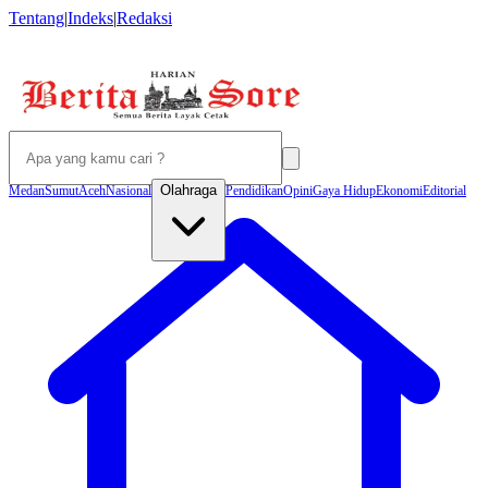
Tentang
|
Indeks
|
Redaksi
Olahraga
Medan
Sumut
Aceh
Nasional
Pendidikan
Opini
Gaya Hidup
Ekonomi
Editorial