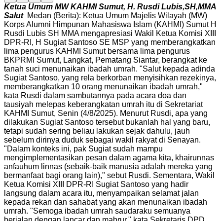
Ketua Umum MW KAHMI Sumut, H. Rusdi Lubis,SH,MMA
Salut
Medan (Berita): Ketua Umum Majelis Wilayah (MW)
Korps Alumni Himpunan Mahasiswa Islam (KAHMI) Sumut H
Rusdi Lubis SH MMA mengapresiasi Wakil Ketua Komisi XIII
DPR-RI, H Sugiat Santoso SE MSP yang memberangkatkan
lima pengurus KAHMI Sumut bersama lima pengurus
BKPRMI Sumut, Langkat, Pematang Siantar, berangkat ke
tanah suci menunaikan ibadah umrah. "Salut kepada adinda
Sugiat Santoso, yang rela berkorban menyisihkan rezekinya,
memberangkatkan 10 orang menunaikan ibadah umrah,"
kata Rusdi dalam sambutannya pada acara doa dan
tausiyah melepas keberangkatan umrah itu di Sekretariat
KAHMI Sumut, Senin (4/8/2025). Menurut Rusdi, apa yang
dilakukan Sugiat Santoso tersebut bukanlah hal yang baru,
tetapi sudah sering beliau lakukan sejak dahulu, jauh
sebelum dirinya duduk sebagai wakil rakyat di Senayan.
"Dalam konteks ini, pak Sugiat sudah mampu
mengimplementasikan pesan dalam agama kita, khairunnas
anfauhum linnas (sebaik-baik manusia adalah mereka yang
bermanfaat bagi orang lain)," sebut Rusdi. Sementara, Wakil
Ketua Komisi XIII DPR-RI Sugiat Santoso yang hadir
langsung dalam acara itu, menyampaikan selamat jalan
kepada rekan dan sahabat yang akan menunaikan ibadah
umrah. "Semoga ibadah umrah saudaraku semuanya
berjalan dengan lancar dan mabrur," kata Sekretaris DPD