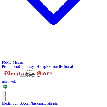
PSMS Medan
Pendidikan
Opini
Gaya Hidup
Ekonomi
Editorial
ngaji yuk
Medan
Sumut
Aceh
Nasional
Olahraga