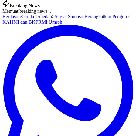
Breaking News
Memuat breaking news...
Beritasore
>
artikel
>
medan
>
Sugiat Santoso Berangkatkan Pengurus
KAHMI dan BKPRMI Umroh