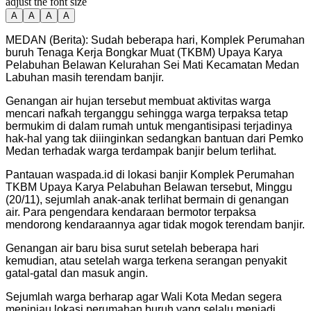
adjust the font size
A
A
A
A
MEDAN (Berita): Sudah beberapa hari, Komplek Perumahan
buruh Tenaga Kerja Bongkar Muat (TKBM) Upaya Karya
Pelabuhan Belawan Kelurahan Sei Mati Kecamatan Medan
Labuhan masih terendam banjir.
Genangan air hujan tersebut membuat aktivitas warga
mencari nafkah terganggu sehingga warga terpaksa tetap
bermukim di dalam rumah untuk mengantisipasi terjadinya
hak-hal yang tak diiinginkan sedangkan bantuan dari Pemko
Medan terhadak warga terdampak banjir belum terlihat.
Pantauan waspada.id di lokasi banjir Komplek Perumahan
TKBM Upaya Karya Pelabuhan Belawan tersebut, Minggu
(20/11), sejumlah anak-anak terlihat bermain di genangan
air. Para pengendara kendaraan bermotor terpaksa
mendorong kendaraannya agar tidak mogok terendam banjir.
Genangan air baru bisa surut setelah beberapa hari
kemudian, atau setelah warga terkena serangan penyakit
gatal-gatal dan masuk angin.
Sejumlah warga berharap agar Wali Kota Medan segera
meninjau lokasi perumahan buruh yang selalu menjadi