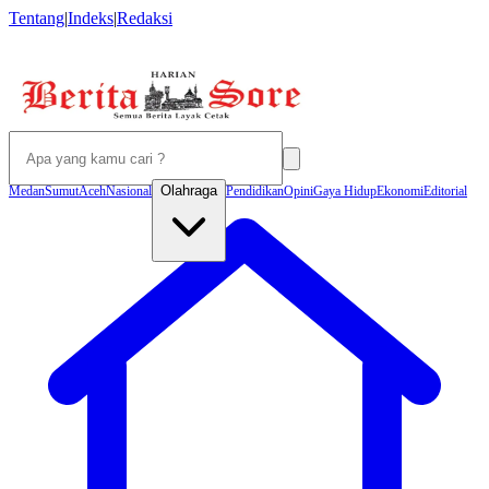
Tentang
|
Indeks
|
Redaksi
Olahraga
Medan
Sumut
Aceh
Nasional
Pendidikan
Opini
Gaya Hidup
Ekonomi
Editorial