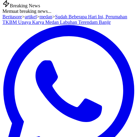
Breaking News
Memuat breaking news...
Beritasore
>
artikel
>
medan
>
Sudah Beberapa Hari Ini, Perumahan
TKBM Upaya Karya Medan Labuhan Terendam Banjir