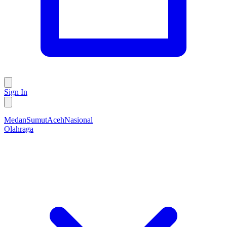
Sign In
Medan
Sumut
Aceh
Nasional
Olahraga