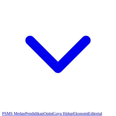
PSMS Medan
Pendidikan
Opini
Gaya Hidup
Ekonomi
Editorial