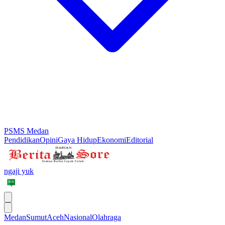
PSMS Medan
Pendidikan
Opini
Gaya Hidup
Ekonomi
Editorial
ngaji yuk
Medan
Sumut
Aceh
Nasional
Olahraga