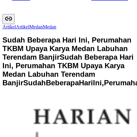
Artikel
A
r
t
i
k
e
l
Medan
M
e
d
a
n
Sudah Beberapa Hari Ini, Perumahan
TKBM Upaya Karya Medan Labuhan
Terendam Banjir
Sudah Beberapa Hari
Ini, Perumahan TKBM Upaya Karya
Medan Labuhan Terendam
Banjir
S
u
d
a
h
B
e
b
e
r
a
p
a
H
a
r
i
I
n
i
,
P
e
r
u
m
a
h