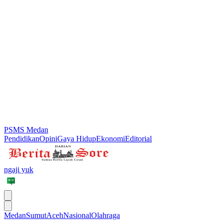
PSMS Medan
Pendidikan
Opini
Gaya Hidup
Ekonomi
Editorial
ngaji yuk
Medan
Sumut
Aceh
Nasional
Olahraga