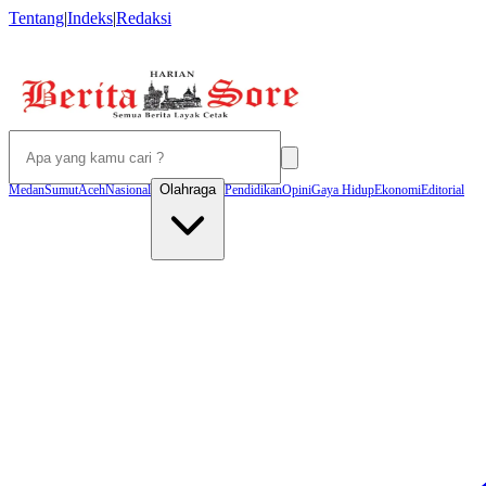
Tentang
|
Indeks
|
Redaksi
Olahraga
Medan
Sumut
Aceh
Nasional
Pendidikan
Opini
Gaya Hidup
Ekonomi
Editorial