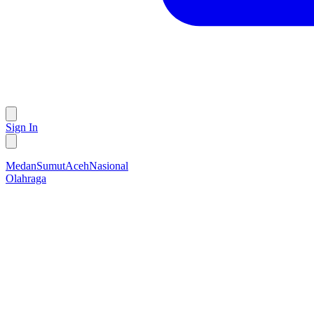
Sign In
Medan
Sumut
Aceh
Nasional
Olahraga