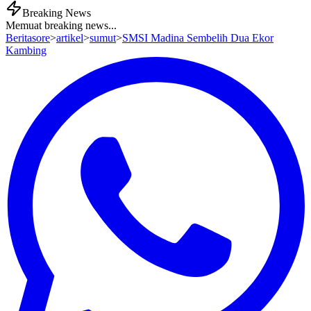
Breaking News
Memuat breaking news...
Beritasore
>
artikel
>
sumut
>
SMSI Madina Sembelih Dua Ekor
Kambing