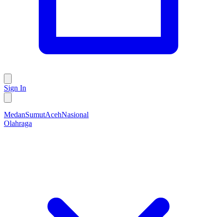
Sign In
Medan
Sumut
Aceh
Nasional
Olahraga