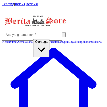
Tentang
|
Indeks
|
Redaksi
Olahraga
Medan
Sumut
Aceh
Nasional
Pendidikan
Opini
Gaya Hidup
Ekonomi
Editorial