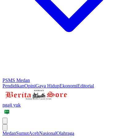
PSMS Medan
Pendidikan
Opini
Gaya Hidup
Ekonomi
Editorial
ngaji yuk
Medan
Sumut
Aceh
Nasional
Olahraga