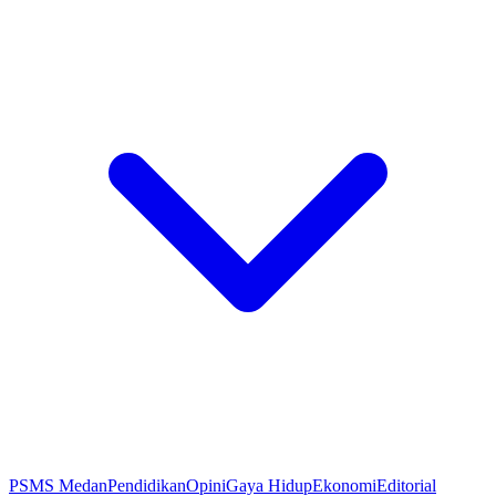
PSMS Medan
Pendidikan
Opini
Gaya Hidup
Ekonomi
Editorial