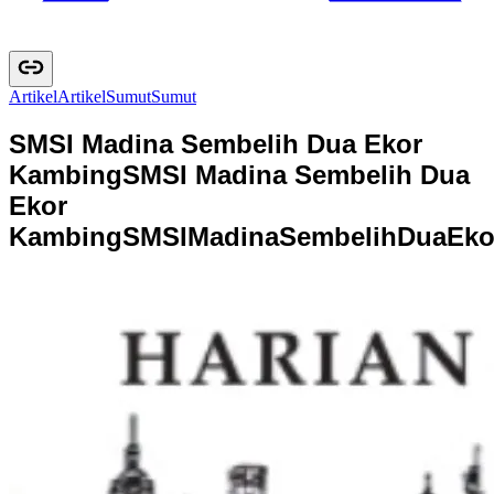
Artikel
A
r
t
i
k
e
l
Sumut
S
u
m
u
t
SMSI Madina Sembelih Dua Ekor
Kambing
SMSI Madina Sembelih Dua
Ekor
Kambing
S
M
S
I
M
a
d
i
n
a
S
e
m
b
e
l
i
h
D
u
a
E
k