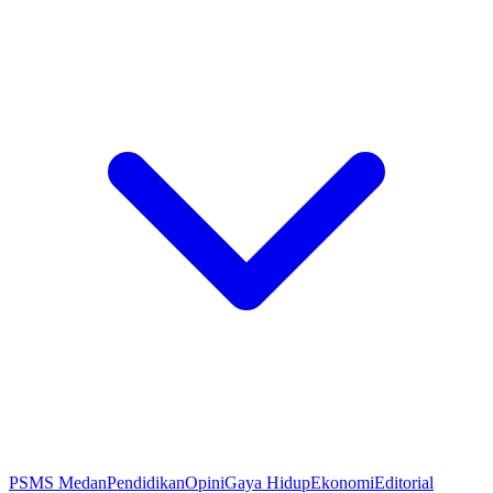
PSMS Medan
Pendidikan
Opini
Gaya Hidup
Ekonomi
Editorial