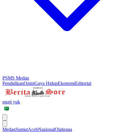
PSMS Medan
Pendidikan
Opini
Gaya Hidup
Ekonomi
Editorial
ngaji yuk
Medan
Sumut
Aceh
Nasional
Olahraga