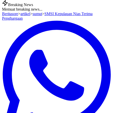
Breaking News
Memuat breaking news...
Beritasore
>
artikel
>
sumut
>
SMSI Kepulauan Nias Terima
Penghargaan