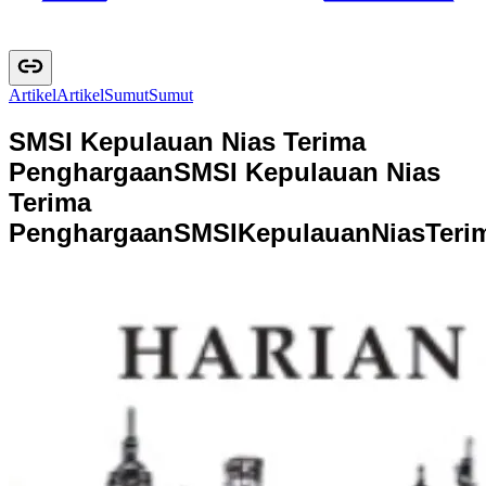
Artikel
A
r
t
i
k
e
l
Sumut
S
u
m
u
t
SMSI Kepulauan Nias Terima
Penghargaan
SMSI Kepulauan Nias
Terima
Penghargaan
S
M
S
I
K
e
p
u
l
a
u
a
n
N
i
a
s
T
e
r
i