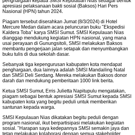
penghargaan kepada SMSI Kepulauan Nias sebagai bentuk
apresiasi pelaksanaan bakti sosial (Baksos) Hari Pers
Nasional (HPN) tahun 2024.
Piagam tersebut diserahkan Jumat (8/3/2024) di Hotel
Mercure Medan dalam acara peluncuran buku "Ekspedisi
Kaldera Toba" karya SMSI Sumut. SMSI Kepulauan Nias
dianggap mendukung kegiatan HPN nasional, yang mana
usai perayaan di Gunungsitoli, SMSI melakukan Baksos
membantu pengerjaan jalan setapak dan menyumbangkan
buku tulis di dua sekolah dasar.
Sebanyak tiga kepengurusan kabupaten kota mendapat
penghargaan, dua lainnya adalah SMSI Mandailing Natal
dan SMSI Deli Serdang. Mereka melakukan Baksos donor
darah dan mendukung pemberitaan 1000 link berita.
Ketua SMSI Sumut, Erris Julietta Napitupulu mengatakan,
piagam sebagai bentuk apresiasi SMSI Sumut kepada SMSI
kabupaten kota yang begitu peduli untuk memberikan
santunan kepada warga.
SMSI Kepulauan Nias dikatakan begitu peduli dengan
program nasional, ikut berpartisipasi melakukan kegiatan
sosial. "Harapan saya kedepannya SMSI semakin jaya dan
tetap melakukan kolaborasi dengan semua stakeholder