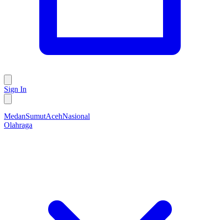
Sign In
Medan
Sumut
Aceh
Nasional
Olahraga