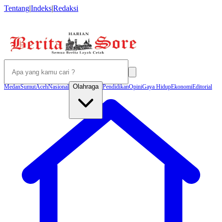
Tentang
|
Indeks
|
Redaksi
Olahraga
Medan
Sumut
Aceh
Nasional
Pendidikan
Opini
Gaya Hidup
Ekonomi
Editorial