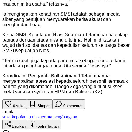
maupun mitra usaha," jelasnya.
Ia mengingatkan kehadiran SMSI adalah sebagai media
siber yang bertujuan menyuarakan berita akurat dan
menghindari hoax.
Ketua SMSI Kepulauan Nias, Suarman Telaumbanua cukup
bangga dengan piagam yang diterima. Hal ini dikatakan
wujud dari solidaritas dan kepedulian seluruh keluarga besar
SMSI Kepulauan Nias.
"
Terimakasih juga kepada para mitra sebagai donatur kami.
Ini adalah penghargaan buat kita semua," jelasnya.
"
Koordinator Pengarah, Bothaniman J Telaumbanua
menyampaikan apresiasi kepada seluruh personil, termasuk
panitia yang dikomandoi Haogo Zega yang dinilai sukses
melaksanakan syukuran HPN dan Baksos. (KZ)
0
suka
Simpan
0
komentar
Topik
smsi kepulauan nias terima penghargaan
Bagikan
Salin Tautan