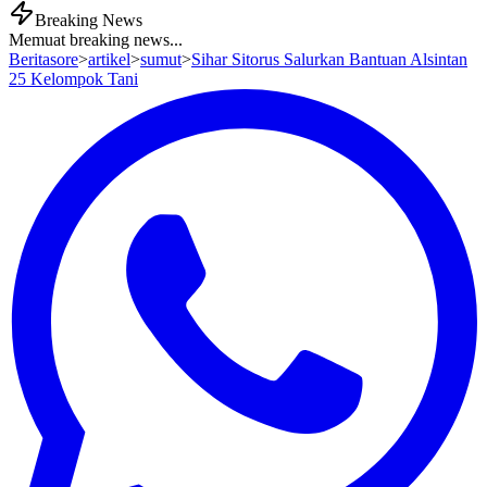
Breaking News
Memuat breaking news...
Beritasore
>
artikel
>
sumut
>
Sihar Sitorus Salurkan Bantuan Alsintan
25 Kelompok Tani