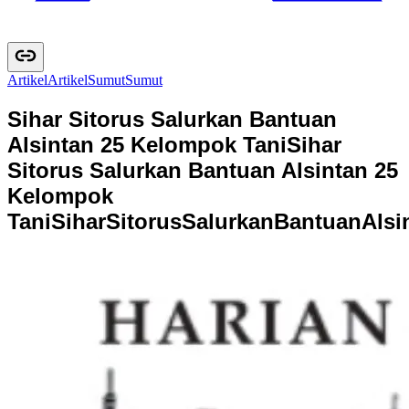
Artikel
A
r
t
i
k
e
l
Sumut
S
u
m
u
t
Sihar Sitorus Salurkan Bantuan
Alsintan 25 Kelompok Tani
Sihar
Sitorus Salurkan Bantuan Alsintan 25
Kelompok
Tani
S
i
h
a
r
S
i
t
o
r
u
s
S
a
l
u
r
k
a
n
B
a
n
t
u
a
n
A
l
s
i