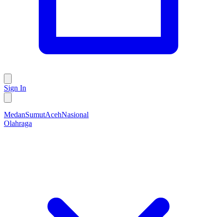
Sign In
Medan
Sumut
Aceh
Nasional
Olahraga