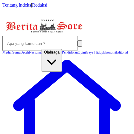
Tentang
|
Indeks
|
Redaksi
Olahraga
Medan
Sumut
Aceh
Nasional
Pendidikan
Opini
Gaya Hidup
Ekonomi
Editorial