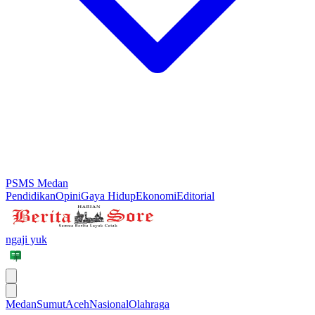
PSMS Medan
Pendidikan
Opini
Gaya Hidup
Ekonomi
Editorial
ngaji yuk
Medan
Sumut
Aceh
Nasional
Olahraga