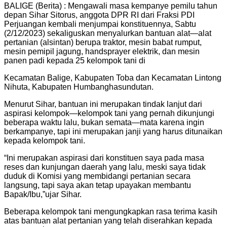
BALIGE (Berita) : Mengawali masa kempanye pemilu tahun
depan Sihar Sitorus, anggota DPR RI dari Fraksi PDI
Perjuangan kembali menjumpai konstituennya, Sabtu
(2/12/2023) sekaliguskan menyalurkan bantuan alat—alat
pertanian (alsintan) berupa traktor, mesin babat rumput,
mesin pemipil jagung, handsprayer elektrik, dan mesin
panen padi kepada 25 kelompok tani di
Kecamatan Balige, Kabupaten Toba dan Kecamatan Lintong
Nihuta, Kabupaten Humbanghasundutan.
Menurut Sihar, bantuan ini merupakan tindak lanjut dari
aspirasi kelompok—kelompok tani yang pernah dikunjungi
beberapa waktu lalu, bukan semata—mata karena ingin
berkampanye, tapi ini merupakan janji yang harus ditunaikan
kepada kelompok tani.
“Ini merupakan aspirasi dari konstituen saya pada masa
reses dan kunjungan daerah yang lalu, meski saya tidak
duduk di Komisi yang membidangi pertanian secara
langsung, tapi saya akan tetap upayakan membantu
Bapak/Ibu,”ujar Sihar.
Beberapa kelompok tani mengungkapkan rasa terima kasih
atas bantuan alat pertanian yang telah diserahkan kepada