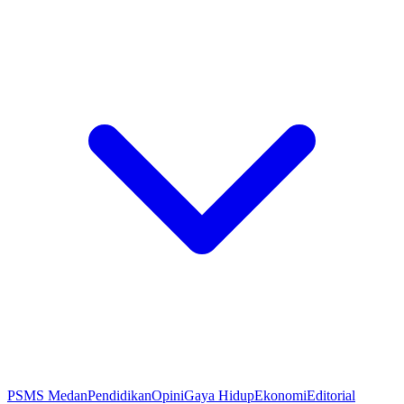
PSMS Medan
Pendidikan
Opini
Gaya Hidup
Ekonomi
Editorial