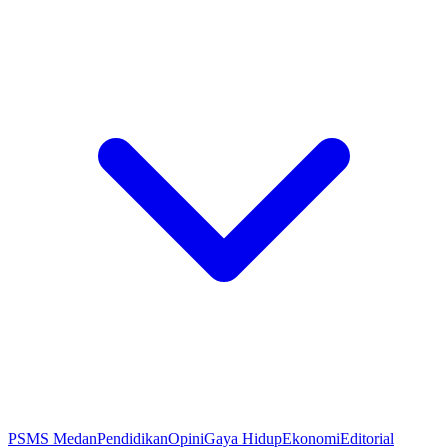
PSMS Medan
Pendidikan
Opini
Gaya Hidup
Ekonomi
Editorial