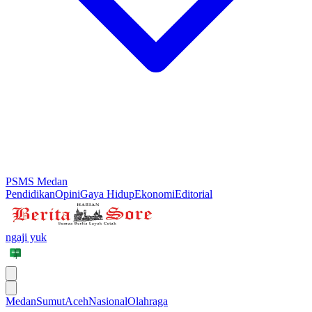
PSMS Medan
Pendidikan
Opini
Gaya Hidup
Ekonomi
Editorial
ngaji yuk
Medan
Sumut
Aceh
Nasional
Olahraga