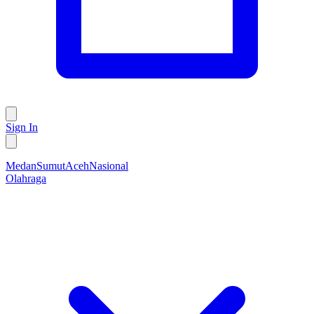
Sign In
Medan
Sumut
Aceh
Nasional
Olahraga