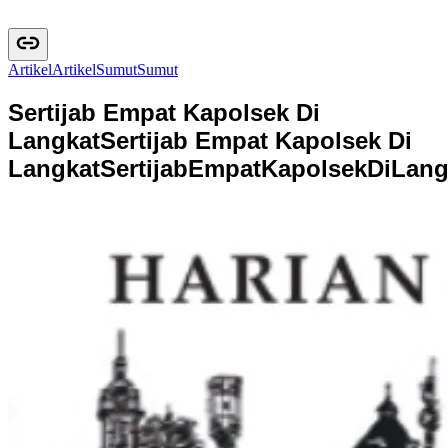
Artikel
A
r
t
i
k
e
l
Sumut
S
u
m
u
t
Sertijab Empat Kapolsek Di
Langkat
Sertijab Empat Kapolsek Di
Langkat
S
e
r
t
i
j
a
b
E
m
p
a
t
K
a
p
o
l
s
e
k
D
i
L
a
n