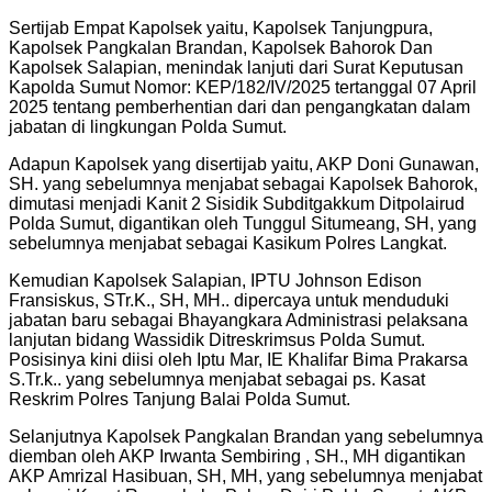
Sertijab Empat Kapolsek yaitu, Kapolsek Tanjungpura,
Kapolsek Pangkalan Brandan, Kapolsek Bahorok Dan
Kapolsek Salapian, menindak lanjuti dari Surat Keputusan
Kapolda Sumut Nomor: KEP/182/IV/2025 tertanggal 07 April
2025 tentang pemberhentian dari dan pengangkatan dalam
jabatan di lingkungan Polda Sumut.
Adapun Kapolsek yang disertijab yaitu, AKP Doni Gunawan,
SH. yang sebelumnya menjabat sebagai Kapolsek Bahorok,
dimutasi menjadi Kanit 2 Sisidik Subditgakkum Ditpolairud
Polda Sumut, digantikan oleh Tunggul Situmeang, SH, yang
sebelumnya menjabat sebagai Kasikum Polres Langkat.
Kemudian Kapolsek Salapian, IPTU Johnson Edison
Fransiskus, STr.K., SH, MH.. dipercaya untuk menduduki
jabatan baru sebagai Bhayangkara Administrasi pelaksana
lanjutan bidang Wassidik Ditreskrimsus Polda Sumut.
Posisinya kini diisi oleh Iptu Mar, IE Khalifar Bima Prakarsa
S.Tr.k.. yang sebelumnya menjabat sebagai ps. Kasat
Reskrim Polres Tanjung Balai Polda Sumut.
Selanjutnya Kapolsek Pangkalan Brandan yang sebelumnya
diemban oleh AKP Irwanta Sembiring , SH., MH digantikan
AKP Amrizal Hasibuan, SH, MH, yang sebelumnya menjabat