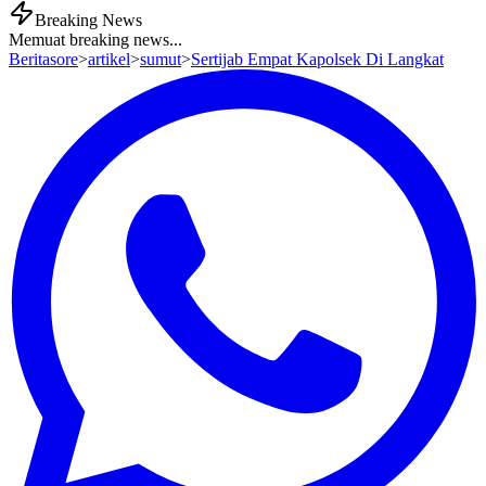
Breaking News
Memuat breaking news...
Beritasore
>
artikel
>
sumut
>
Sertijab Empat Kapolsek Di Langkat