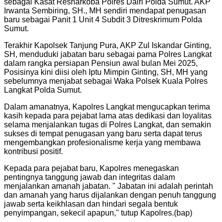
sebagai Kasat Resnarkoba Polres Dairi Polda Sumut. AKP
Irwanta Sembiring, SH., MH sendiri mendapat penugasan
baru sebagai Panit 1 Unit 4 Subdit 3 Ditreskrimum Polda
Sumut.
Terakhir Kapolsek Tanjung Pura, AKP Zul Iskandar Ginting,
SH, menduduki jabatan baru sebagai pama Polres Langkat
dalam rangka persiapan Pensiun awal bulan Mei 2025,
Posisinya kini diisi oleh Iptu Mimpin Ginting, SH, MH yang
sebelumnya menjabat sebagai Waka Polsek Kuala Polres
Langkat Polda Sumut.
Dalam amanatnya, Kapolres Langkat mengucapkan terima
kasih kepada para pejabat lama atas dedikasi dan loyalitas
selama menjalankan tugas di Polres Langkat, dan semakin
sukses di tempat penugasan yang baru serta dapat terus
mengembangkan profesionalisme kerja yang membawa
kontribusi positif.
Kepada para pejabat baru, Kapolres menegaskan
pentingnya tanggung jawab dan integritas dalam
menjalankan amanah jabatan. " Jabatan ini adalah perintah
dan amanah yang harus dijalankan dengan penuh tanggung
jawab serta keikhlasan dan hindari segala bentuk
penyimpangan, sekecil apapun," tutup Kapolres.(bap)