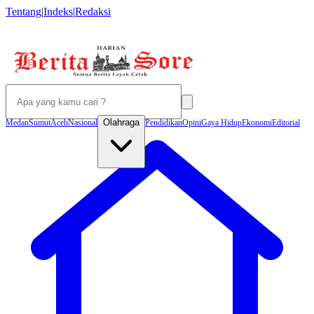
Tentang
|
Indeks
|
Redaksi
Olahraga
Medan
Sumut
Aceh
Nasional
Pendidikan
Opini
Gaya Hidup
Ekonomi
Editorial