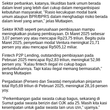
Sektor perbankan, katanya, likuiditas bank umum berada
dalam level yang lebih dari cukup dalam mengantisipasi
kebutuhan masyarakat. "Rasio kecukupan modal bank
umum ataupun BPR/BPRS dalam menghadapi risiko berada
dalam level yang aman," jelas Muttaqien.
Sektor IKNB seperti perusahaan pembiayaan mampu
meningkatkan piutang pembiayaan. Di Maret 2025 sebesar
3,07 persen yoy atau mencapai Rp23,75 triliun. Begitu pula
Maret 2025, penyertaan modal Ventura meningkat 21,71
persen yoy atau mencapai Rp505,12 miliar.
Fintech P2P Lending, outstanding pembiayaan pada
Pebruari 2025 mencapai Rp2,83 triliun, meningkat 52,98
persen yoy. "Kalau fintech ilegal ini cukup bagus
pertumbuhannya. Tapi kalau ilegal memang bermasalah,"
terang Muttaqien
Pergadaian (Persero dan Swasta) menyalurkan pinjaman
total Rp5,69 triliun di Pebruari 2025, meningkat 28,16 persen
yoy.
"
Perkembangan gadai swasta cukup bagus, sekarang di
Sumut gadai swasta berizin dari OJK ada 25. Masih kita kasi
kesempatan untuk gadai swasta lain urus izin," ujarnya.
"