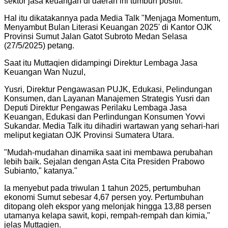
sektor jasa keuangan di daerah ini tumbuh positif.
Hal itu dikatakannya pada Media Talk "Menjaga Momentum,
Menyambut Bulan Literasi Keuangan 2025' di Kantor OJK
Provinsi Sumut Jalan Gatot Subroto Medan Selasa
(27/5/2025) petang.
Saat itu Muttaqien didampingi Direktur Lembaga Jasa
Keuangan Wan Nuzul,
Yusri, Direktur Pengawasan PUJK, Edukasi, Pelindungan
Konsumen, dan Layanan Manajemen Strategis Yusri dan
Deputi Direktur Pengawas Perilaku Lembaga Jasa
Keuangan, Edukasi dan Perlindungan Konsumen Yovvi
Sukandar. Media Talk itu dihadiri wartawan yang sehari-hari
meliput kegiatan OJK Provinsi Sumatera Utara.
"
Mudah-mudahan dinamika saat ini membawa perubahan
lebih baik. Sejalan dengan Asta Cita Presiden Prabowo
Subianto," katanya.
"
Ia menyebut pada triwulan 1 tahun 2025, pertumbuhan
ekonomi Sumut sebesar 4,67 persen yoy. Pertumbuhan
ditopang oleh ekspor yang melonjak hingga 13,88 persen
utamanya kelapa sawit, kopi, rempah-rempah dan kimia,"
jelas Muttaqien.