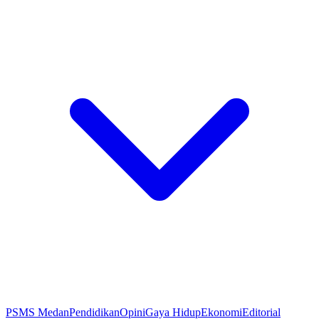
PSMS Medan
Pendidikan
Opini
Gaya Hidup
Ekonomi
Editorial