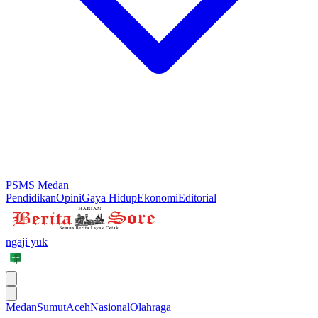
PSMS Medan
Pendidikan
Opini
Gaya Hidup
Ekonomi
Editorial
ngaji yuk
Medan
Sumut
Aceh
Nasional
Olahraga