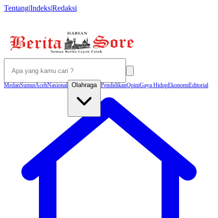
Tentang
|
Indeks
|
Redaksi
Olahraga
Medan
Sumut
Aceh
Nasional
Pendidikan
Opini
Gaya Hidup
Ekonomi
Editorial