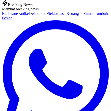
Breaking News
Memuat breaking news...
Beritasore
>
artikel
>
ekonomi
>
Sektor Jasa Keuangan Sumut Tumbuh
Positif