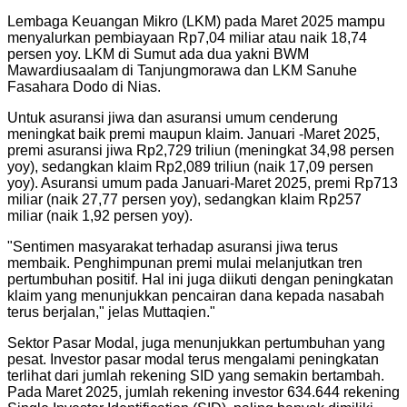
Lembaga Keuangan Mikro (LKM) pada Maret 2025 mampu
menyalurkan pembiayaan Rp7,04 miliar atau naik 18,74
persen yoy. LKM di Sumut ada dua yakni BWM
Mawardiusaalam di Tanjungmorawa dan LKM Sanuhe
Fasahara Dodo di Nias.
Untuk asuransi jiwa dan asuransi umum cenderung
meningkat baik premi maupun klaim. Januari -Maret 2025,
premi asuransi jiwa Rp2,729 triliun (meningkat 34,98 persen
yoy), sedangkan klaim Rp2,089 triliun (naik 17,09 persen
yoy). Asuransi umum pada Januari-Maret 2025, premi Rp713
miliar (naik 27,77 persen yoy), sedangkan klaim Rp257
miliar (naik 1,92 persen yoy).
"
Sentimen masyarakat terhadap asuransi jiwa terus
membaik. Penghimpunan premi mulai melanjutkan tren
pertumbuhan positif. Hal ini juga diikuti dengan peningkatan
klaim yang menunjukkan pencairan dana kepada nasabah
terus berjalan," jelas Muttaqien.
"
Sektor Pasar Modal, juga menunjukkan pertumbuhan yang
pesat. Investor pasar modal terus mengalami peningkatan
terlihat dari jumlah rekening SID yang semakin bertambah.
Pada Maret 2025, jumlah rekening investor 634.644 rekening