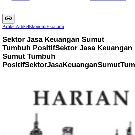
Artikel
A
r
t
i
k
e
l
Ekonomi
E
k
o
n
o
m
i
Sektor Jasa Keuangan Sumut
Tumbuh Positif
Sektor Jasa Keuangan
Sumut Tumbuh
Positif
S
e
k
t
o
r
J
a
s
a
K
e
u
a
n
g
a
n
S
u
m
u
t
T
u
m