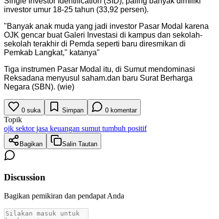
Single Investor Identification (SID), paling banyak dimiliki
investor umur 18-25 tahun (33,92 persen).
"
Banyak anak muda yang jadi investor Pasar Modal karena
OJK gencar buat Galeri Investasi di kampus dan sekolah-
sekolah terakhir di Pemda seperti baru diresmikan di
Pemkab Langkat," katanya
"
Tiga instrumen Pasar Modal itu, di Sumut mendominasi
Reksadana menyusul saham.dan baru Surat Berharga
Negara (SBN). (wie)
0
suka
Simpan
0
komentar
Topik
ojk sektor jasa keuangan sumut tumbuh positif
Bagikan
Salin Tautan
Discussion
Bagikan pemikiran dan pendapat Anda