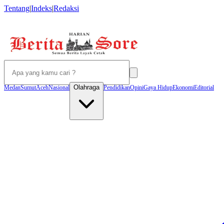
Tentang
|
Indeks
|
Redaksi
Olahraga
Medan
Sumut
Aceh
Nasional
Pendidikan
Opini
Gaya Hidup
Ekonomi
Editorial