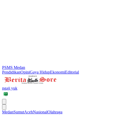
PSMS Medan
Pendidikan
Opini
Gaya Hidup
Ekonomi
Editorial
ngaji yuk
Medan
Sumut
Aceh
Nasional
Olahraga