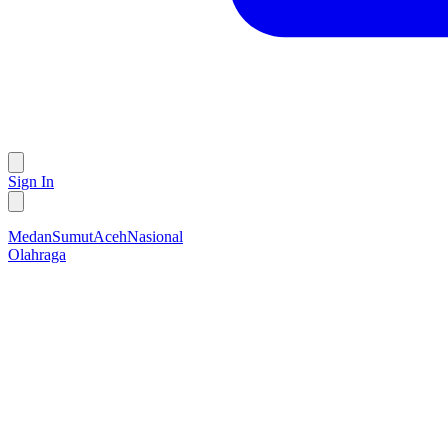
Sign In
Medan
Sumut
Aceh
Nasional
Olahraga