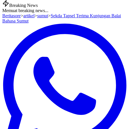
Breaking News
Memuat breaking news...
Beritasore
>
artikel
>
sumut
>
Sekda Tapsel Terima Kunjungan Balai
Bahasa Sumut