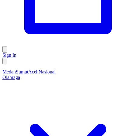
Sign In
Medan
Sumut
Aceh
Nasional
Olahraga