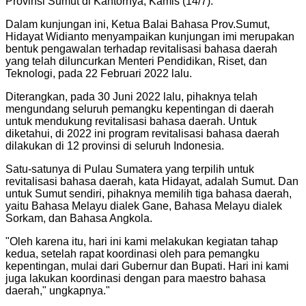
Provinsi Sumut di Kantornya, Kamis (14/7).
Dalam kunjungan ini, Ketua Balai Bahasa Prov.Sumut,
Hidayat Widianto menyampaikan kunjungan imi merupakan
bentuk pengawalan terhadap revitalisasi bahasa daerah
yang telah diluncurkan Menteri Pendidikan, Riset, dan
Teknologi, pada 22 Februari 2022 lalu.
Diterangkan, pada 30 Juni 2022 lalu, pihaknya telah
mengundang seluruh pemangku kepentingan di daerah
untuk mendukung revitalisasi bahasa daerah. Untuk
diketahui, di 2022 ini program revitalisasi bahasa daerah
dilakukan di 12 provinsi di seluruh Indonesia.
Satu-satunya di Pulau Sumatera yang terpilih untuk
revitalisasi bahasa daerah, kata Hidayat, adalah Sumut. Dan
untuk Sumut sendiri, pihaknya memilih tiga bahasa daerah,
yaitu Bahasa Melayu dialek Gane, Bahasa Melayu dialek
Sorkam, dan Bahasa Angkola.
"
Oleh karena itu, hari ini kami melakukan kegiatan tahap
kedua, setelah rapat koordinasi oleh para pemangku
kepentingan, mulai dari Gubernur dan Bupati. Hari ini kami
juga lakukan koordinasi dengan para maestro bahasa
daerah," ungkapnya.
"