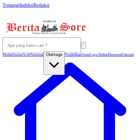
Tentang
|
Indeks
|
Redaksi
Olahraga
Medan
Sumut
Aceh
Nasional
Pendidikan
Opini
Gaya Hidup
Ekonomi
Editorial