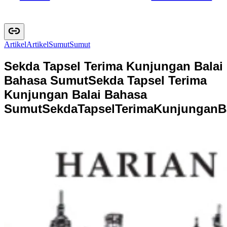
Artikel
A
r
t
i
k
e
l
Sumut
S
u
m
u
t
Sekda Tapsel Terima Kunjungan Balai
Bahasa Sumut
Sekda Tapsel Terima
Kunjungan Balai Bahasa
Sumut
S
e
k
d
a
T
a
p
s
e
l
T
e
r
i
m
a
K
u
n
j
u
n
g
a
n
B