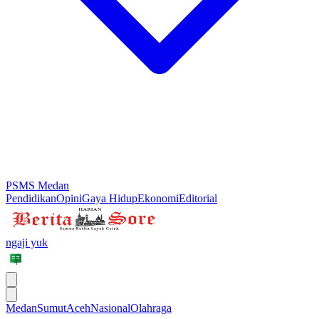
PSMS Medan
Pendidikan
Opini
Gaya Hidup
Ekonomi
Editorial
ngaji yuk
Medan
Sumut
Aceh
Nasional
Olahraga