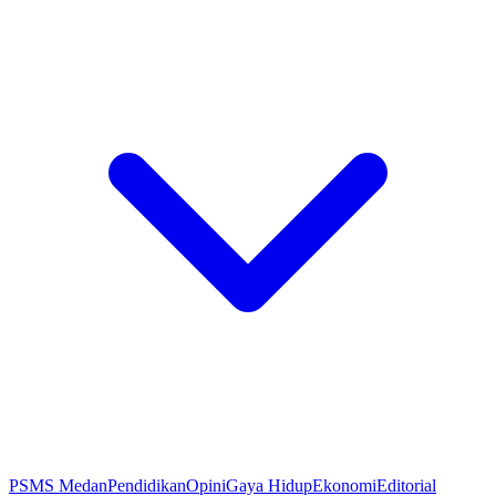
PSMS Medan
Pendidikan
Opini
Gaya Hidup
Ekonomi
Editorial