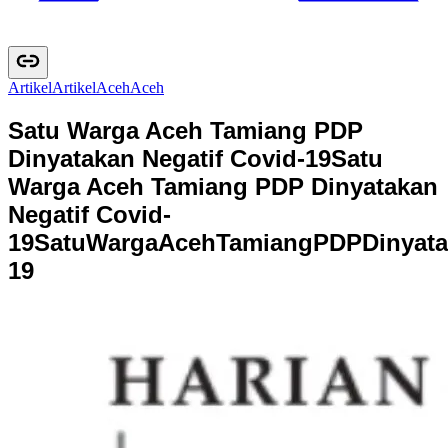
Artikel
A
r
t
i
k
e
l
Aceh
A
c
e
h
Satu Warga Aceh Tamiang PDP
Dinyatakan Negatif Covid-19
Satu
Warga Aceh Tamiang PDP Dinyatakan
Negatif Covid-
19
S
a
t
u
W
a
r
g
a
A
c
e
h
T
a
m
i
a
n
g
P
D
P
D
i
n
y
a
t
a
1
9