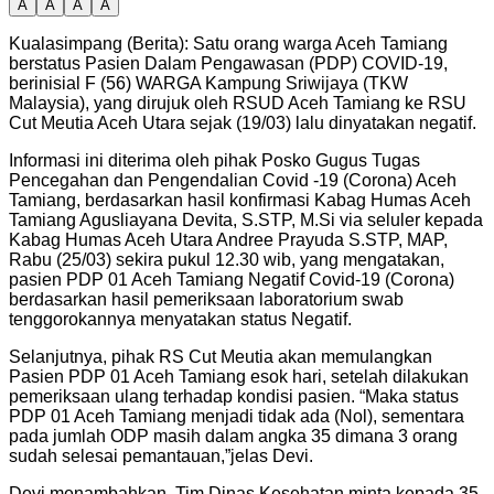
A
A
A
A
Kualasimpang (Berita): Satu orang warga Aceh Tamiang
berstatus Pasien Dalam Pengawasan (PDP) COVID-19,
berinisial F (56) WARGA Kampung Sriwijaya (TKW
Malaysia), yang dirujuk oleh RSUD Aceh Tamiang ke RSU
Cut Meutia Aceh Utara sejak (19/03) lalu dinyatakan negatif.
Informasi ini diterima oleh pihak Posko Gugus Tugas
Pencegahan dan Pengendalian Covid -19 (Corona) Aceh
Tamiang, berdasarkan hasil konfirmasi Kabag Humas Aceh
Tamiang Agusliayana Devita, S.STP, M.Si via seluler kepada
Kabag Humas Aceh Utara Andree Prayuda S.STP, MAP,
Rabu (25/03) sekira pukul 12.30 wib, yang mengatakan,
pasien PDP 01 Aceh Tamiang Negatif Covid-19 (Corona)
berdasarkan hasil pemeriksaan laboratorium swab
tenggorokannya menyatakan status Negatif.
Selanjutnya, pihak RS Cut Meutia akan memulangkan
Pasien PDP 01 Aceh Tamiang esok hari, setelah dilakukan
pemeriksaan ulang terhadap kondisi pasien. “Maka status
PDP 01 Aceh Tamiang menjadi tidak ada (Nol), sementara
pada jumlah ODP masih dalam angka 35 dimana 3 orang
sudah selesai pemantauan,”jelas Devi.
Devi menambahkan, Tim Dinas Kesehatan minta kepada 35