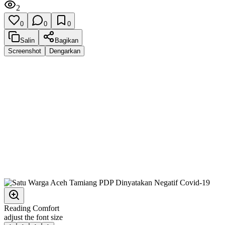
2
0
0
0
Salin
Bagikan
Screenshot
Dengarkan
Reading Comfort
adjust the font size