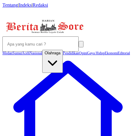
Tentang
|
Indeks
|
Redaksi
Olahraga
Medan
Sumut
Aceh
Nasional
Pendidikan
Opini
Gaya Hidup
Ekonomi
Editorial