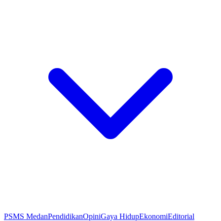
PSMS Medan
Pendidikan
Opini
Gaya Hidup
Ekonomi
Editorial