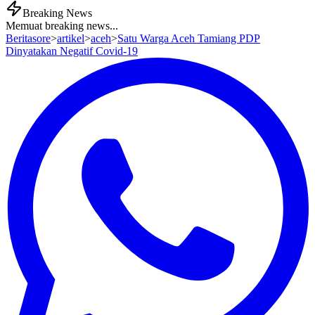
Breaking News
Memuat breaking news...
Beritasore
>
artikel
>
aceh
>
Satu Warga Aceh Tamiang PDP
Dinyatakan Negatif Covid-19