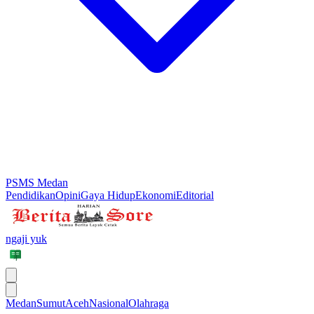
PSMS Medan
Pendidikan
Opini
Gaya Hidup
Ekonomi
Editorial
ngaji yuk
Medan
Sumut
Aceh
Nasional
Olahraga