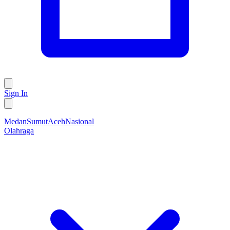
Sign In
Medan
Sumut
Aceh
Nasional
Olahraga