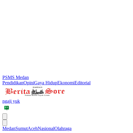
PSMS Medan
Pendidikan
Opini
Gaya Hidup
Ekonomi
Editorial
ngaji yuk
Medan
Sumut
Aceh
Nasional
Olahraga