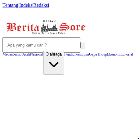
Tentang
|
Indeks
|
Redaksi
Olahraga
Medan
Sumut
Aceh
Nasional
Pendidikan
Opini
Gaya Hidup
Ekonomi
Editorial