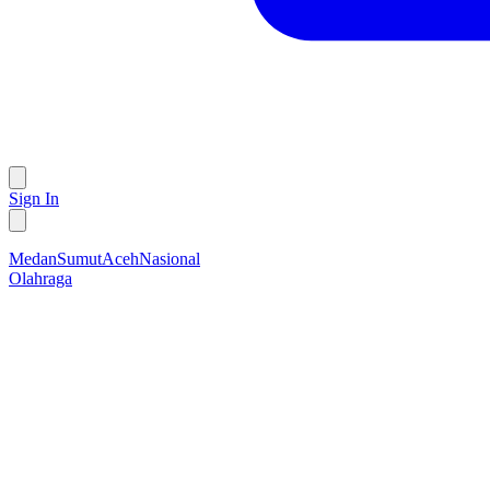
Sign In
Medan
Sumut
Aceh
Nasional
Olahraga