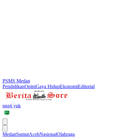
PSMS Medan
Pendidikan
Opini
Gaya Hidup
Ekonomi
Editorial
ngaji yuk
Medan
Sumut
Aceh
Nasional
Olahraga