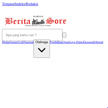
Tentang
|
Indeks
|
Redaksi
Olahraga
Medan
Sumut
Aceh
Nasional
Pendidikan
Opini
Gaya Hidup
Ekonomi
Editorial