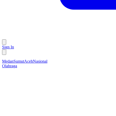
Sign In
Medan
Sumut
Aceh
Nasional
Olahraga