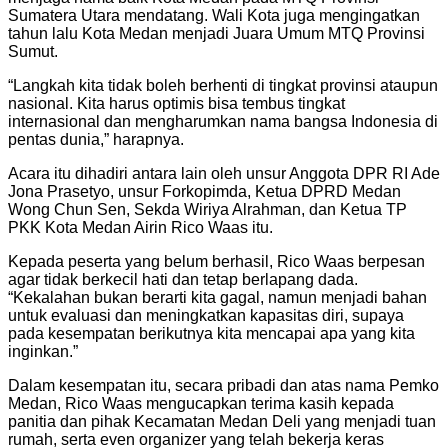
Sumatera Utara mendatang. Wali Kota juga mengingatkan
tahun lalu Kota Medan menjadi Juara Umum MTQ Provinsi
Sumut.
“Langkah kita tidak boleh berhenti di tingkat provinsi ataupun
nasional. Kita harus optimis bisa tembus tingkat
internasional dan mengharumkan nama bangsa Indonesia di
pentas dunia,” harapnya.
Acara itu dihadiri antara lain oleh unsur Anggota DPR RI Ade
Jona Prasetyo, unsur Forkopimda, Ketua DPRD Medan
Wong Chun Sen, Sekda Wiriya Alrahman, dan Ketua TP
PKK Kota Medan Airin Rico Waas itu.
Kepada peserta yang belum berhasil, Rico Waas berpesan
agar tidak berkecil hati dan tetap berlapang dada.
“Kekalahan bukan berarti kita gagal, namun menjadi bahan
untuk evaluasi dan meningkatkan kapasitas diri, supaya
pada kesempatan berikutnya kita mencapai apa yang kita
inginkan.”
Dalam kesempatan itu, secara pribadi dan atas nama Pemko
Medan, Rico Waas mengucapkan terima kasih kepada
panitia dan pihak Kecamatan Medan Deli yang menjadi tuan
rumah, serta even organizer yang telah bekerja keras