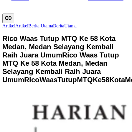
Artikel
A
r
t
i
k
e
l
Berita Utama
B
e
r
i
t
a
U
t
a
m
a
Rico Waas Tutup MTQ Ke 58 Kota
Medan, Medan Selayang Kembali
Raih Juara Umum
Rico Waas Tutup
MTQ Ke 58 Kota Medan, Medan
Selayang Kembali Raih Juara
Umum
R
i
c
o
W
a
a
s
T
u
t
u
p
M
T
Q
K
e
5
8
K
o
t
a
M