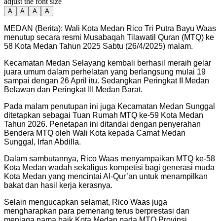
adjust the font size
A
A
A
A
MEDAN (Berita): Wali Kota Medan Rico Tri Putra Bayu Waas
menutup secara resmi Musabaqah Tilawatil Quran (MTQ) ke
58 Kota Medan Tahun 2025 Sabtu (26/4/2025) malam.
Kecamatan Medan Selayang kembali berhasil meraih gelar
juara umum dalam perhelatan yang berlangsung mulai 19
sampai dengan 26 April itu. Sedangkan Peringkat II Medan
Belawan dan Peringkat III Medan Barat.
Pada malam penutupan ini juga Kecamatan Medan Sunggal
ditetapkan sebagai Tuan Rumah MTQ ke-59 Kota Medan
Tahun 2026. Penetapan ini ditandai dengan penyerahan
Bendera MTQ oleh Wali Kota kepada Camat Medan
Sunggal, Irfan Abdilla.
Dalam sambutannya, Rico Waas menyampaikan MTQ ke-58
Kota Medan wadah sekaligus kompetisi bagi generasi muda
Kota Medan yang mencintai Al-Qur’an untuk menampilkan
bakat dan hasil kerja kerasnya.
Selain mengucapkan selamat, Rico Waas juga
mengharapkan para pemenang terus berprestasi dan
menjaga nama baik Kota Medan pada MTQ Provinsi