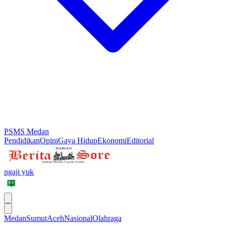
PSMS Medan
Pendidikan
Opini
Gaya Hidup
Ekonomi
Editorial
ngaji yuk
Medan
Sumut
Aceh
Nasional
Olahraga