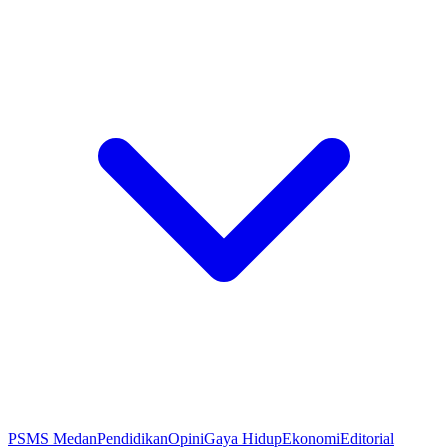
PSMS Medan
Pendidikan
Opini
Gaya Hidup
Ekonomi
Editorial