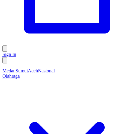
Sign In
Medan
Sumut
Aceh
Nasional
Olahraga