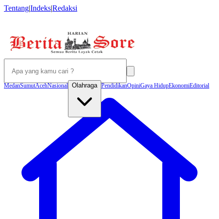
Tentang
|
Indeks
|
Redaksi
Olahraga
Medan
Sumut
Aceh
Nasional
Pendidikan
Opini
Gaya Hidup
Ekonomi
Editorial