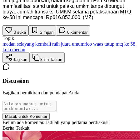
Dia juga melaporkan, dalam kegiatan ini Pemko Medan
memfasilitasi stand untuk pelaku umkm tanpa dipungut
biaya. Jumlah transaksi UMKM selama pelaksanaan MTQ
ke-58 ini mencapai Rp616.853.000. (MZ)
0
suka
Simpan
0
komentar
Topik
medan selayang kembali raih juara umum
rico waas tutup mtq ke 58
kota medan
Bagikan
Salin Tautan
Discussion
Bagikan pemikiran dan pendapat Anda
Masuk untuk Komentar
Belum ada komentar. Jadilah yang pertama berdiskusi.
Berita Terkait