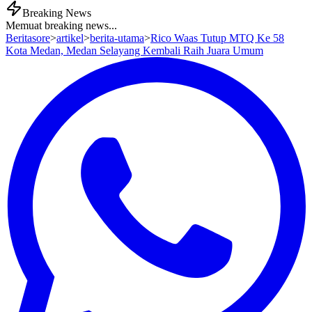
Breaking News
Memuat breaking news...
Beritasore
>
artikel
>
berita-utama
>
Rico Waas Tutup MTQ Ke 58
Kota Medan, Medan Selayang Kembali Raih Juara Umum