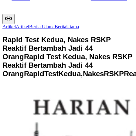
Artikel
A
r
t
i
k
e
l
Berita Utama
B
e
r
i
t
a
U
t
a
m
a
Rapid Test Kedua, Nakes RSKP
Reaktif Bertambah Jadi 44
Orang
Rapid Test Kedua, Nakes RSKP
Reaktif Bertambah Jadi 44
Orang
R
a
p
i
d
T
e
s
t
K
e
d
u
a
,
N
a
k
e
s
R
S
K
P
R
e