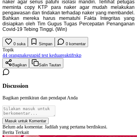
naker agar serius patuhi isolasi mandiri. Terlihat petugas
meminta copy KTP para naker agar mudah melakukan
pengawasan dan tindakan terhadap naker yang membandel.
Bahkan mereka harus mematuhi Fakta Integritas yang
disiapkan oleh Tim Gugus Tugas Percepatan Penanganan
Covid-19 Tebing Tinggi. (Win)
0
suka
Simpan
0
komentar
Topik
44 orang
nakes
rapid test kedua
reaktif
rskp
Bagikan
Salin Tautan
Discussion
Bagikan pemikiran dan pendapat Anda
Masuk untuk Komentar
Belum ada komentar. Jadilah yang pertama berdiskusi.
Berita Terkait