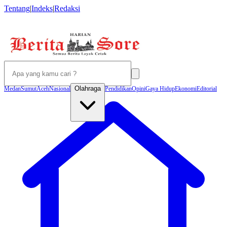
Tentang
|
Indeks
|
Redaksi
Olahraga
Medan
Sumut
Aceh
Nasional
Pendidikan
Opini
Gaya Hidup
Ekonomi
Editorial