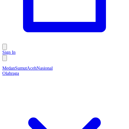
Sign In
Medan
Sumut
Aceh
Nasional
Olahraga