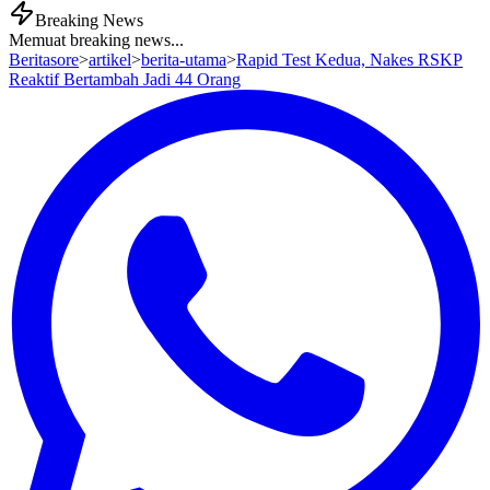
Breaking News
Memuat breaking news...
Beritasore
>
artikel
>
berita-utama
>
Rapid Test Kedua, Nakes RSKP
Reaktif Bertambah Jadi 44 Orang