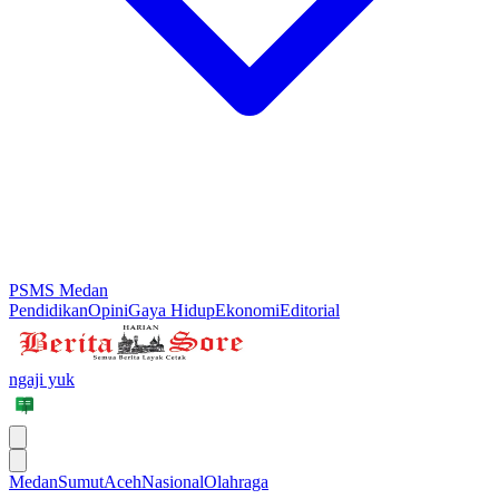
PSMS Medan
Pendidikan
Opini
Gaya Hidup
Ekonomi
Editorial
ngaji yuk
Medan
Sumut
Aceh
Nasional
Olahraga