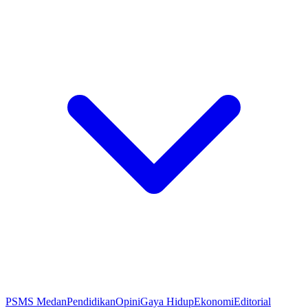
PSMS Medan
Pendidikan
Opini
Gaya Hidup
Ekonomi
Editorial