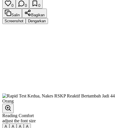
0
0
0
Salin
Bagikan
Screenshot
Dengarkan
Reading Comfort
adjust the font size
A
A
A
A