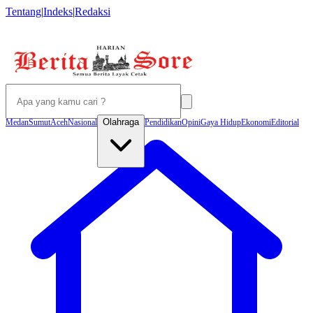
Tentang
|
Indeks
|
Redaksi
Olahraga
Medan
Sumut
Aceh
Nasional
Pendidikan
Opini
Gaya Hidup
Ekonomi
Editorial