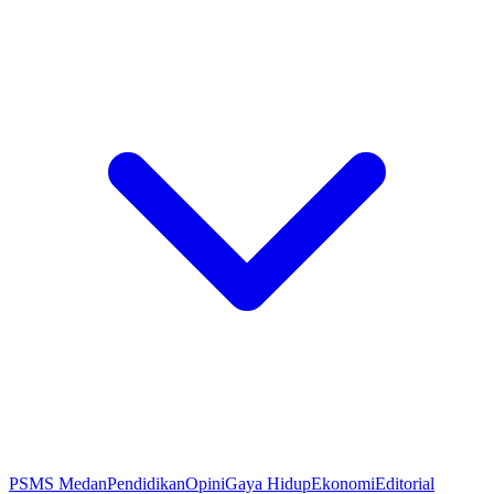
PSMS Medan
Pendidikan
Opini
Gaya Hidup
Ekonomi
Editorial