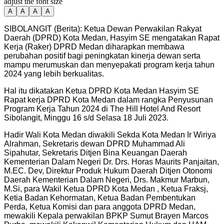
adjust the font size
A
A
A
A
SIBOLANGIT (Berita): Ketua Dewan Perwakilan Rakyat
Daerah (DPRD) Kota Medan, Hasyim SE mengatakan Rapat
Kerja (Raker) DPRD Medan diharapkan membawa
perubahan positif bagi peningkatan kinerja dewan serta
mampu merumuskan dan menyepakati program kerja tahun
2024 yang lebih berkualitas.
Hal itu dikatakan Ketua DPRD Kota Medan Hasyim SE
Rapat kerja DPRD Kota Medan dalam rangka Penyusunan
Program Kerja Tahun 2024 di The Hill Hotel And Resort
Sibolangit, Minggu 16 s/d Selasa 18 Juli 2023.
Hadir Wali Kota Medan diwakili Sekda Kota Medan Ir Wiriya
Alrahman, Sekretaris dewan DPRD Muhammad Ali
Sipahutar, Sekretaris Ditjen Bina Keuangan Daerah
Kementerian Dalam Negeri Dr. Drs. Horas Maurits Panjaitan,
M.EC. Dev, Direktur Produk Hukum Daerah Ditjen Otonomi
Daerah Kementerian Dalam Negeri, Drs. Makmur Marbun,
M.Si, para Wakil Ketua DPRD Kota Medan , Ketua Fraksj,
Ketia Badan Kehormatan, Ketua Badan Pembentukan
Perda, Ketua Komisi dan para anggota DPRD Medan,
mewakili Kepala perwakilan BPKP Sumut Brayen Marcos