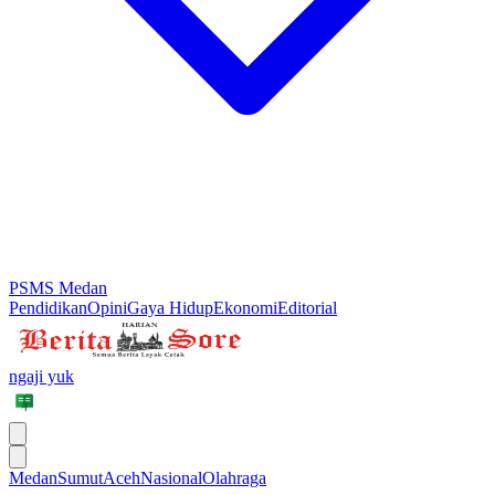
PSMS Medan
Pendidikan
Opini
Gaya Hidup
Ekonomi
Editorial
ngaji yuk
Medan
Sumut
Aceh
Nasional
Olahraga