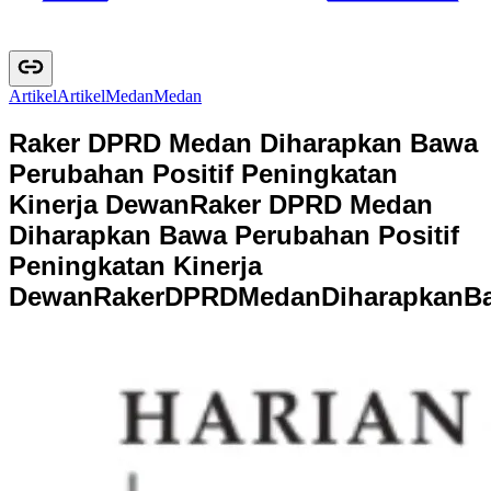
Artikel
A
r
t
i
k
e
l
Medan
M
e
d
a
n
Raker DPRD Medan Diharapkan Bawa
Perubahan Positif Peningkatan
Kinerja Dewan
Raker DPRD Medan
Diharapkan Bawa Perubahan Positif
Peningkatan Kinerja
Dewan
R
a
k
e
r
D
P
R
D
M
e
d
a
n
D
i
h
a
r
a
p
k
a
n
B