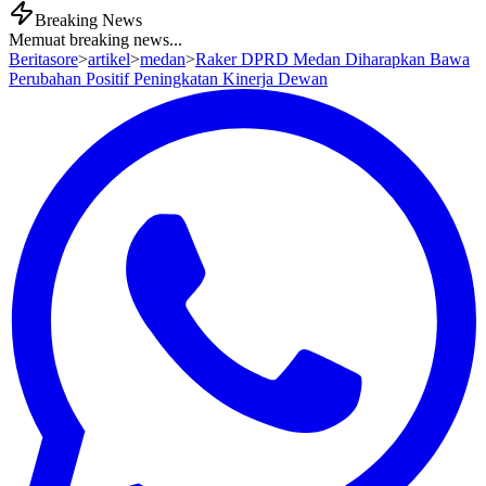
Breaking News
Memuat breaking news...
Beritasore
>
artikel
>
medan
>
Raker DPRD Medan Diharapkan Bawa
Perubahan Positif Peningkatan Kinerja Dewan