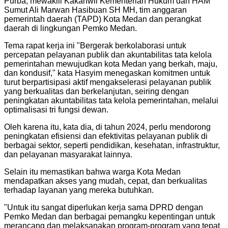
Purba, mewakili Kakanwil Kementerian Hukum dan HAM
Sumut Ali Marwan Hasibuan SH MH, tim anggaran
pemerintah daerah (TAPD) Kota Medan dan perangkat
daerah di lingkungan Pemko Medan.
Tema rapat kerja ini "Bergerak berkolaborasi untuk
percepatan pelayanan publik dan akuntabilitas tata kelola
pemerintahan mewujudkan kota Medan yang berkah, maju,
dan kondusif," kata Hasyim menegaskan komitmen untuk
turut berpartisipasi aktif mengakselerasi pelayanan publik
yang berkualitas dan berkelanjutan, seiring dengan
peningkatan akuntabilitas tata kelola pemerintahan, melalui
optimalisasi tri fungsi dewan.
Oleh karena itu, kata dia, di tahun 2024, perlu mendorong
peningkatan efisiensi dan efektivitas pelayanan publik di
berbagai sektor, seperti pendidikan, kesehatan, infrastruktur,
dan pelayanan masyarakat lainnya.
Selain itu memastikan bahwa warga Kota Medan
mendapatkan akses yang mudah, cepat, dan berkualitas
terhadap layanan yang mereka butuhkan.
"
Untuk itu sangat diperlukan kerja sama DPRD dengan
Pemko Medan dan berbagai pemangku kepentingan untuk
merancang dan melaksanakan program-program yang tepat