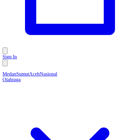
Sign In
Medan
Sumut
Aceh
Nasional
Olahraga