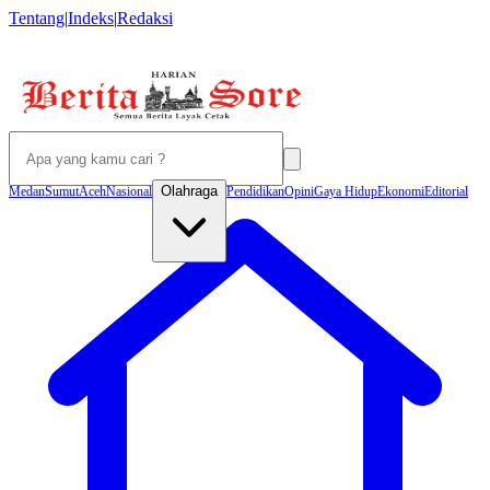
Tentang
|
Indeks
|
Redaksi
Olahraga
Medan
Sumut
Aceh
Nasional
Pendidikan
Opini
Gaya Hidup
Ekonomi
Editorial