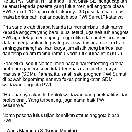
Ketua PWI Sumut H Farianda Putra Sinik SE mengucapkan
selamat kepada peserta yang lulus menjadi anggota biasa
PWI Sumut. "Dengan ditetapkannya 38 peserta ujian lulus,
maka bertambah lagi anggota biasa PWI Sumut," katanya.
Pria yang akrab disapa Nanda itu mengimbau tidak hanya
kepada anggota yang baru lulus, tetapi juga seluruh anggota
PWI agar tetap menjunjung tinggi etika dan profesionalisme
dalam menjalankan tugas-tugas kewartawanan setiap hari,
sehingga menghasilkan karya jurnalistik yang berkualitas
dan tetap dalam rambu-rambu Kode Etik Jurnalistik (KEJ).
Soal etika, sebut Nanda, merupakan hal terpenting karena
berhubungan erat atau tidak terlepas dari sumber daya
manusia (SDM). Karena itu, salah satu program PWI Sumut
di bawah kepemimpinannya fokus peningkatan SDM
wartawan anggota PWI.
"
Harapannya akan terbentuk wartawan yang berkualitas dan
profesional. Yang terpenting, jaga nama baik PWI,"
pesannya.
"
Nama peserta lulus ujian kenaikan status anggota biasa
PWI:
1. Agus Maringan S (Koran Monitor)