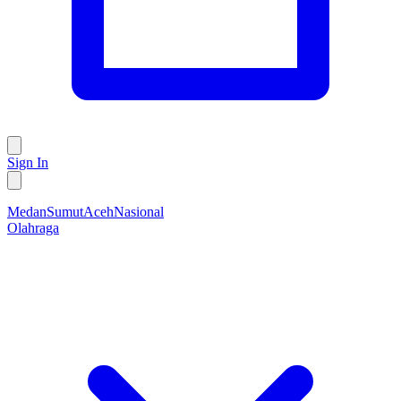
Sign In
Medan
Sumut
Aceh
Nasional
Olahraga