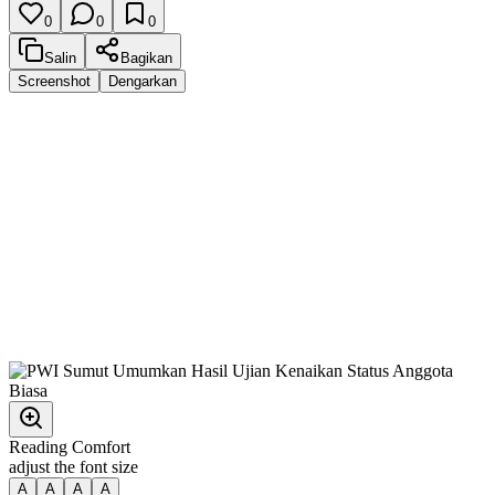
0
0
0
Salin
Bagikan
Screenshot
Dengarkan
Reading Comfort
adjust the font size
A
A
A
A