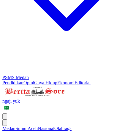
PSMS Medan
Pendidikan
Opini
Gaya Hidup
Ekonomi
Editorial
ngaji yuk
Medan
Sumut
Aceh
Nasional
Olahraga