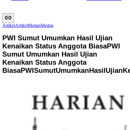
Artikel
A
r
t
i
k
e
l
Medan
M
e
d
a
n
PWI Sumut Umumkan Hasil Ujian
Kenaikan Status Anggota Biasa
PWI
Sumut Umumkan Hasil Ujian
Kenaikan Status Anggota
Biasa
P
W
I
S
u
m
u
t
U
m
u
m
k
a
n
H
a
s
i
l
U
j
i
a
n
K