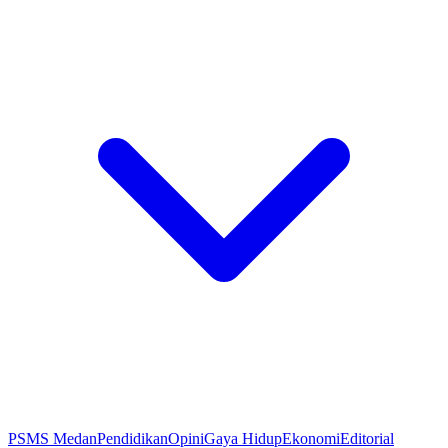
PSMS Medan
Pendidikan
Opini
Gaya Hidup
Ekonomi
Editorial