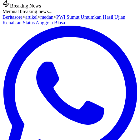
Breaking News
Memuat breaking news...
Beritasore
>
artikel
>
medan
>
PWI Sumut Umumkan Hasil Ujian
Kenaikan Status Anggota Biasa