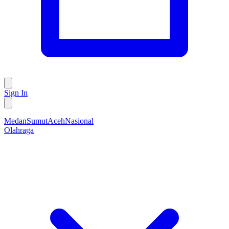
Sign In
Medan
Sumut
Aceh
Nasional
Olahraga