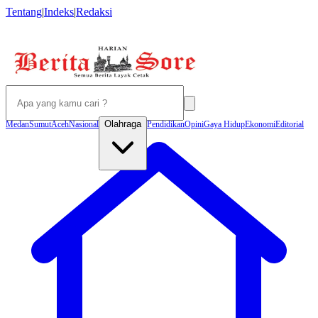
Tentang
|
Indeks
|
Redaksi
Olahraga
Medan
Sumut
Aceh
Nasional
Pendidikan
Opini
Gaya Hidup
Ekonomi
Editorial