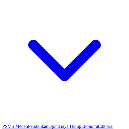
PSMS Medan
Pendidikan
Opini
Gaya Hidup
Ekonomi
Editorial