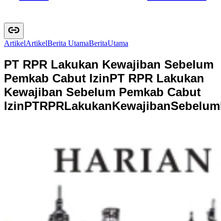
Artikel
A
r
t
i
k
e
l
Berita Utama
B
e
r
i
t
a
U
t
a
m
a
PT RPR Lakukan Kewajiban Sebelum
Pemkab Cabut Izin
PT RPR Lakukan
Kewajiban Sebelum Pemkab Cabut
Izin
P
T
R
P
R
L
a
k
u
k
a
n
K
e
w
a
j
i
b
a
n
S
e
b
e
l
u
m