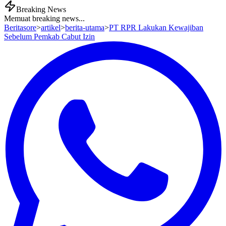
Breaking News
Memuat breaking news...
Beritasore
>
artikel
>
berita-utama
>
PT RPR Lakukan Kewajiban
Sebelum Pemkab Cabut Izin