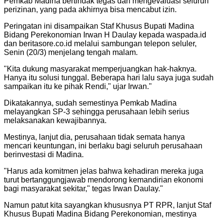
Pemkab Madina bertindak tegas dan mengevaluasi seluruh
perizinan, yang pada akhirnya bisa mencabut izin.
Peringatan ini disampaikan Staf Khusus Bupati Madina
Bidang Perekonomian Irwan H Daulay kepada waspada.id
dan beritasore.co.id melalui sambungan telepon seluler,
Senin (20/3) menjelang tengah malam.
"
Kita dukung masyarakat memperjuangkan hak-haknya.
Hanya itu solusi tunggal. Beberapa hari lalu saya juga sudah
sampaikan itu ke pihak Rendi," ujar Irwan.
"
Dikatakannya, sudah semestinya Pemkab Madina
melayangkan SP-3 sehingga perusahaan lebih serius
melaksanakan kewajibannya.
Mestinya, lanjut dia, perusahaan tidak semata hanya
mencari keuntungan, ini berlaku bagi seluruh perusahaan
berinvestasi di Madina.
"
Harus ada komitmen jelas bahwa kehadiran mereka juga
turut bertanggungjawab mendorong kemandirian ekonomi
bagi masyarakat sekitar," tegas Irwan Daulay.
"
Namun patut kita sayangkan khususnya PT RPR, lanjut Staf
Khusus Bupati Madina Bidang Perekonomian, mestinya