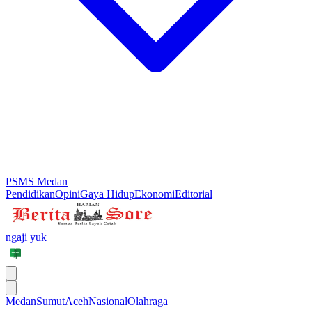
PSMS Medan
Pendidikan
Opini
Gaya Hidup
Ekonomi
Editorial
ngaji yuk
Medan
Sumut
Aceh
Nasional
Olahraga