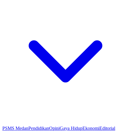
PSMS Medan
Pendidikan
Opini
Gaya Hidup
Ekonomi
Editorial