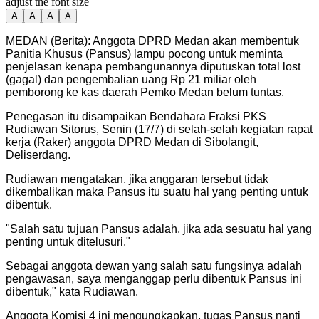
adjust the font size
A
A
A
A
MEDAN (Berita): Anggota DPRD Medan akan membentuk
Panitia Khusus (Pansus) lampu pocong untuk meminta
penjelasan kenapa pembangunannya diputuskan total lost
(gagal) dan pengembalian uang Rp 21 miliar oleh
pemborong ke kas daerah Pemko Medan belum tuntas.
Penegasan itu disampaikan Bendahara Fraksi PKS
Rudiawan Sitorus, Senin (17/7) di selah-selah kegiatan rapat
kerja (Raker) anggota DPRD Medan di Sibolangit,
Deliserdang.
Rudiawan mengatakan, jika anggaran tersebut tidak
dikembalikan maka Pansus itu suatu hal yang penting untuk
dibentuk.
"
Salah satu tujuan Pansus adalah, jika ada sesuatu hal yang
penting untuk ditelusuri.
"
Sebagai anggota dewan yang salah satu fungsinya adalah
pengawasan, saya menganggap perlu dibentuk Pansus ini
dibentuk," kata Rudiawan.
Anggota Komisi 4 ini mengungkapkan, tugas Pansus nanti