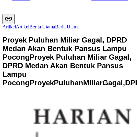
Artikel
A
r
t
i
k
e
l
Berita Utama
B
e
r
i
t
a
U
t
a
m
a
Proyek Puluhan Miliar Gagal, DPRD
Medan Akan Bentuk Pansus Lampu
Pocong
Proyek Puluhan Miliar Gagal,
DPRD Medan Akan Bentuk Pansus
Lampu
Pocong
P
r
o
y
e
k
P
u
l
u
h
a
n
M
i
l
i
a
r
G
a
g
a
l
,
D
P