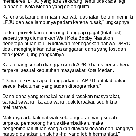
memberesi LPJU yang ada sekarang, tentu tidak ada lagi
jalanan di Kota Medan yang gelap gulita.
Karena sekarang ini masih banyak ruas jalan belum memiliki
LPJU dan ada lampunya padam karena rusak," ungkapnya.
Terkait proyek lampu pocong dianggap gagal (total lost)
seperti yang diumumkan Wali Kota Bobby Nasution
beberapa bulan lalu, Rudiawan menegaskan bahwa DPRD
tidak menginginkan adanya anggaran dana yang lost dan
tidak jelas ujung pangkalnya.
Kalau uang sudah dianggarkan di APBD harus benar- benar
terpakai sesuai kebutuhan masyarakat Kota Medan.
"
Dana itu sesuai apa dianggarkan di APBD untuk dipakai
sesuai kebutuhan yang sudah diprogramkan.
"
Dana-dana yang terpakai harus dirasakan masyarakat,
sangat sayang jika ada yang tidak terpakai, sedih kita
melihatnya.
Makanya ada kalimat wali kota anggaran yang sudah
terpakai pemborong harus dikembalikan, maka
pengembalian itulah yang akan diawasi dewan dan uangnya
harus digunakan untuk hal-hal yang lebih bermanfaat,"