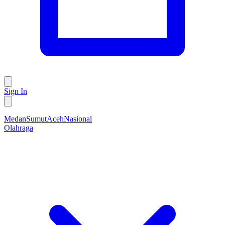
Sign In
Medan
Sumut
Aceh
Nasional
Olahraga