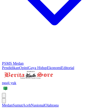
PSMS Medan
Pendidikan
Opini
Gaya Hidup
Ekonomi
Editorial
ngaji yuk
Medan
Sumut
Aceh
Nasional
Olahraga