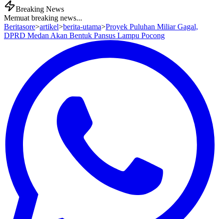
Breaking News
Memuat breaking news...
Beritasore
>
artikel
>
berita-utama
>
Proyek Puluhan Miliar Gagal,
DPRD Medan Akan Bentuk Pansus Lampu Pocong