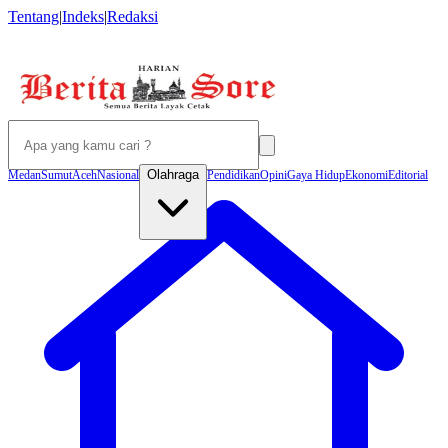
Tentang
|
Indeks
|
Redaksi
Olahraga
Medan
Sumut
Aceh
Nasional
Pendidikan
Opini
Gaya Hidup
Ekonomi
Editorial