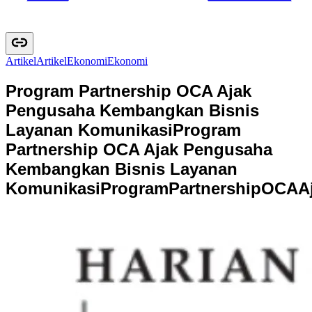
Artikel
A
r
t
i
k
e
l
Ekonomi
E
k
o
n
o
m
i
Program Partnership OCA Ajak
Pengusaha Kembangkan Bisnis
Layanan Komunikasi
Program
Partnership OCA Ajak Pengusaha
Kembangkan Bisnis Layanan
Komunikasi
P
r
o
g
r
a
m
P
a
r
t
n
e
r
s
h
i
p
O
C
A
A