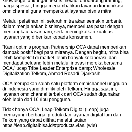
knowledge, dukungan teknis melalui onboarding training,
harga spesial, hingga menambahkan layanan komunikasi
omnichannel guna memperkuat layanan bisnis mitra.
Melalui pelatihan ini, seluruh mitra akan semakin terbantu
dalam menjalankan bisnisnya, memperluas pasar dengan
menjangkau pasar baru, serta meningkatkan kualitas
layanan yang diberikan kepada konsumen.
“Kami optimis program Partnership OCA dapat memberikan
dampak positif bagi para mitranya. Dengan begitu, mitra bisa
lebih kompetitif di market, lebih banyak kolaborasi, dan
mendapat peluang lebih melalui inovasi mereka bersama
OCA,” ucap Tribe Leader Enterprise &amp; Wholesale
Digitalization Telkom, Ahmad Rosadi Djarkasih.
OCA merupakan salah satu platform omnichannel unggulan
di Indonesia yang dimiliki oleh Telkom. Hingga saat ini,
layanan omnichannel terbaik dari OCA sudah digunakan
oleh lebih dari 16 ribu pengguna.
Tidak hanya OCA, Leap-Telkom Digital (Leap) juga
memayungi berbagai produk dan layanan digital lain dari
Telkom yang dapat dilihat melalui tautan
https://leap.digitalbisa.id/#products.vias. (wie)