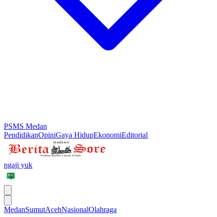
PSMS Medan
Pendidikan
Opini
Gaya Hidup
Ekonomi
Editorial
ngaji yuk
Medan
Sumut
Aceh
Nasional
Olahraga