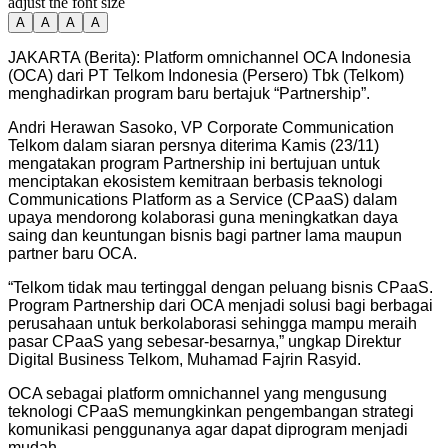
adjust the font size
A
A
A
A
JAKARTA (Berita): Platform omnichannel OCA Indonesia
(OCA) dari PT Telkom Indonesia (Persero) Tbk (Telkom)
menghadirkan program baru bertajuk “Partnership”.
Andri Herawan Sasoko, VP Corporate Communication
Telkom dalam siaran persnya diterima Kamis (23/11)
mengatakan program Partnership ini bertujuan untuk
menciptakan ekosistem kemitraan berbasis teknologi
Communications Platform as a Service (CPaaS) dalam
upaya mendorong kolaborasi guna meningkatkan daya
saing dan keuntungan bisnis bagi partner lama maupun
partner baru OCA.
“Telkom tidak mau tertinggal dengan peluang bisnis CPaaS.
Program Partnership dari OCA menjadi solusi bagi berbagai
perusahaan untuk berkolaborasi sehingga mampu meraih
pasar CPaaS yang sebesar-besarnya,” ungkap Direktur
Digital Business Telkom, Muhamad Fajrin Rasyid.
OCA sebagai platform omnichannel yang mengusung
teknologi CPaaS memungkinkan pengembangan strategi
komunikasi penggunanya agar dapat diprogram menjadi
mudah.