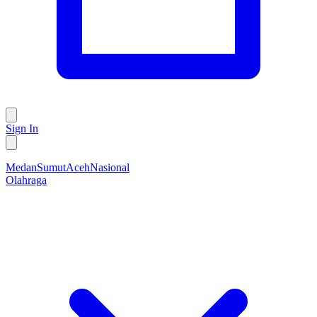
Sign In
Medan
Sumut
Aceh
Nasional
Olahraga