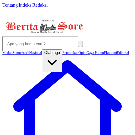
Tentang
|
Indeks
|
Redaksi
Olahraga
Medan
Sumut
Aceh
Nasional
Pendidikan
Opini
Gaya Hidup
Ekonomi
Editorial