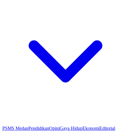
PSMS Medan
Pendidikan
Opini
Gaya Hidup
Ekonomi
Editorial