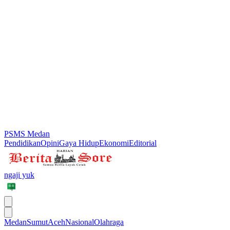
PSMS Medan
Pendidikan
Opini
Gaya Hidup
Ekonomi
Editorial
ngaji yuk
Medan
Sumut
Aceh
Nasional
Olahraga