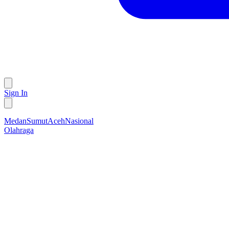
Sign In
Medan
Sumut
Aceh
Nasional
Olahraga