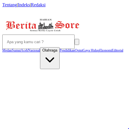
Tentang
|
Indeks
|
Redaksi
Olahraga
Medan
Sumut
Aceh
Nasional
Pendidikan
Opini
Gaya Hidup
Ekonomi
Editorial