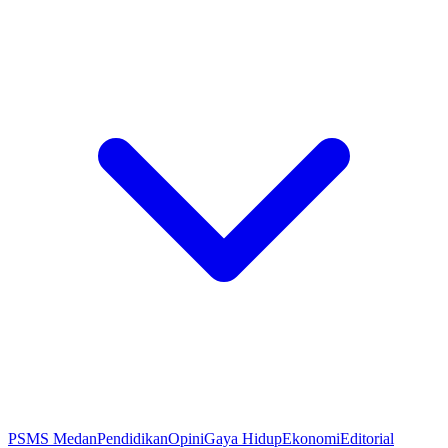
PSMS Medan
Pendidikan
Opini
Gaya Hidup
Ekonomi
Editorial