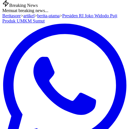
Breaking News
Memuat breaking news...
Beritasore
>
artikel
>
berita-utama
>
Presiden RI Joko Widodo Puji
Produk UMKM Sumut