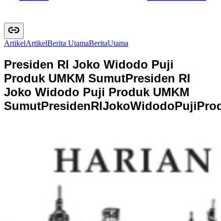
Artikel
A
r
t
i
k
e
l
Berita Utama
B
e
r
i
t
a
U
t
a
m
a
Presiden RI Joko Widodo Puji
Produk UMKM Sumut
Presiden RI
Joko Widodo Puji Produk UMKM
Sumut
P
r
e
s
i
d
e
n
R
I
J
o
k
o
W
i
d
o
d
o
P
u
j
i
P
r
o