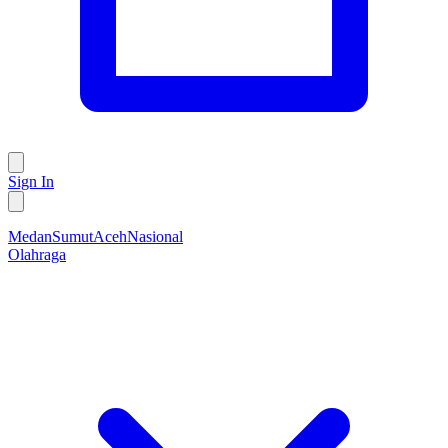
Sign In
Medan
Sumut
Aceh
Nasional
Olahraga