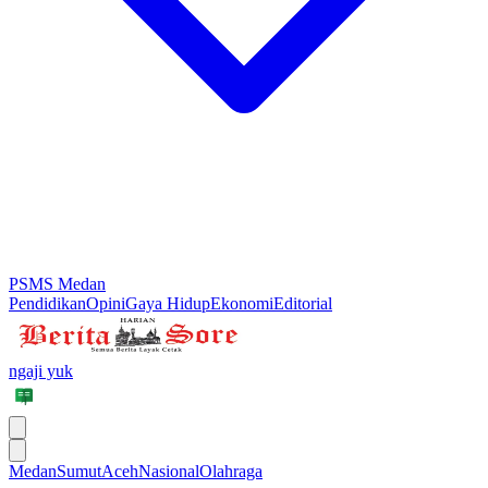
PSMS Medan
Pendidikan
Opini
Gaya Hidup
Ekonomi
Editorial
ngaji yuk
Medan
Sumut
Aceh
Nasional
Olahraga