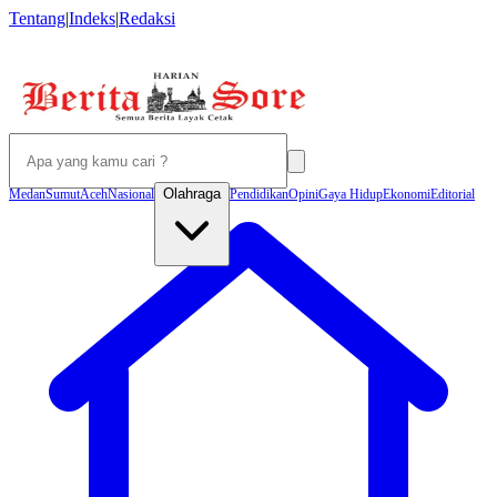
Tentang
|
Indeks
|
Redaksi
Olahraga
Medan
Sumut
Aceh
Nasional
Pendidikan
Opini
Gaya Hidup
Ekonomi
Editorial