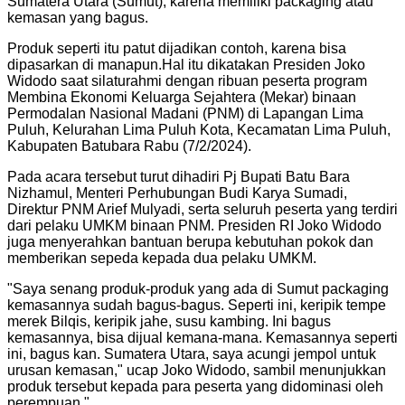
Sumatera Utara (Sumut), karena memiliki packaging atau
kemasan yang bagus.
Produk seperti itu patut dijadikan contoh, karena bisa
dipasarkan di manapun.Hal itu dikatakan Presiden Joko
Widodo saat silaturahmi dengan ribuan peserta program
Membina Ekonomi Keluarga Sejahtera (Mekar) binaan
Permodalan Nasional Madani (PNM) di Lapangan Lima
Puluh, Kelurahan Lima Puluh Kota, Kecamatan Lima Puluh,
Kabupaten Batubara Rabu (7/2/2024).
Pada acara tersebut turut dihadiri Pj Bupati Batu Bara
Nizhamul, Menteri Perhubungan Budi Karya Sumadi,
Direktur PNM Arief Mulyadi, serta seluruh peserta yang terdiri
dari pelaku UMKM binaan PNM. Presiden RI Joko Widodo
juga menyerahkan bantuan berupa kebutuhan pokok dan
memberikan sepeda kepada dua pelaku UMKM.
"
Saya senang produk-produk yang ada di Sumut packaging
kemasannya sudah bagus-bagus. Seperti ini, keripik tempe
merek Bilqis, keripik jahe, susu kambing. Ini bagus
kemasannya, bisa dijual kemana-mana. Kemasannya seperti
ini, bagus kan. Sumatera Utara, saya acungi jempol untuk
urusan kemasan," ucap Joko Widodo, sambil menunjukkan
produk tersebut kepada para peserta yang didominasi oleh
perempuan.
"