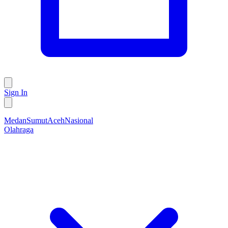
Sign In
Medan
Sumut
Aceh
Nasional
Olahraga