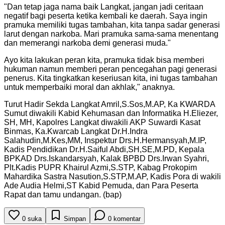
"
Dan tetap jaga nama baik Langkat, jangan jadi ceritaan
negatif bagi peserta ketika kembali ke daerah. Saya ingin
pramuka memiliki tugas tambahan, kita tanpa sadar generasi
larut dengan narkoba. Mari pramuka sama-sama menentang
dan memerangi narkoba demi generasi muda.
"
Ayo kita lakukan peran kita, pramuka tidak bisa memberi
hukuman namun memberi peran pencegahan pagi generasi
penerus. Kita tingkatkan keseriusan kita, ini tugas tambahan
untuk memperbaiki moral dan akhlak," anaknya.
Turut Hadir Sekda Langkat Amril,S.Sos,M.AP, Ka KWARDA
Sumut diwakili Kabid Kehumasan dan Informatika H.Eliezer,
SH, MH, Kapolres Langkat diwakili AKP Suwardi Kasat
Binmas, Ka.Kwarcab Langkat Dr.H.Indra
Salahudin,M.Kes,MM, Inspektur Drs.H.Hermansyah,M.IP,
Kadis Pendidikan Dr.H.Saiful Abdi,SH,SE,M.PD, Kepala
BPKAD Drs.Iskandarsyah, Kalak BPBD Drs.Irwan Syahri,
Plt.Kadis PUPR Khairul Azmi,S.STP, Kabag Prokopim
Mahardika Sastra Nasution,S.STP,M.AP, Kadis Pora di wakili
Ade Audia Helmi,ST Kabid Pemuda, dan Para Peserta
Rapat dan tamu undangan. (bap)
0
suka
Simpan
0
komentar