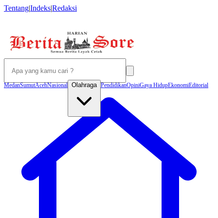
Tentang
|
Indeks
|
Redaksi
Olahraga
Medan
Sumut
Aceh
Nasional
Pendidikan
Opini
Gaya Hidup
Ekonomi
Editorial