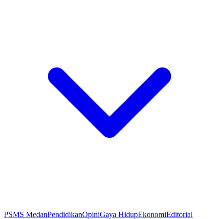
PSMS Medan
Pendidikan
Opini
Gaya Hidup
Ekonomi
Editorial