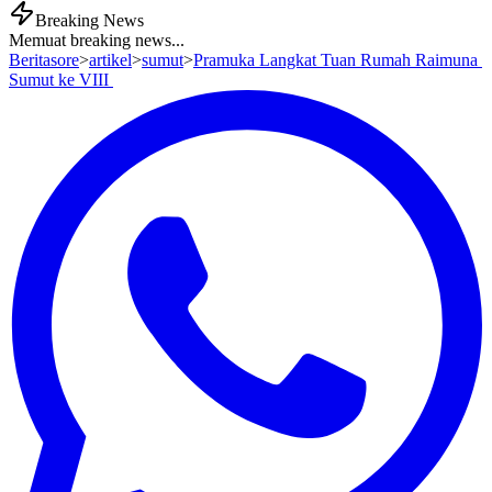
Breaking News
Memuat breaking news...
Beritasore
>
artikel
>
sumut
>
Pramuka Langkat Tuan Rumah Raimuna
Sumut ke VIII