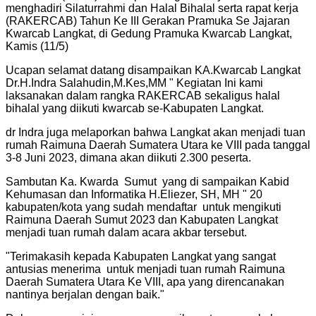
menghadiri Silaturrahmi dan Halal Bihalal serta rapat kerja
(RAKERCAB) Tahun Ke III Gerakan Pramuka Se Jajaran
Kwarcab Langkat, di Gedung Pramuka Kwarcab Langkat,
Kamis (11/5)
Ucapan selamat datang disampaikan KA.Kwarcab Langkat
Dr.H.Indra Salahudin,M.Kes,MM " Kegiatan Ini kami
laksanakan dalam rangka RAKERCAB sekaligus halal
bihalal yang diikuti kwarcab se-Kabupaten Langkat.
dr Indra juga melaporkan bahwa Langkat akan menjadi tuan
rumah Raimuna Daerah Sumatera Utara ke VIII pada tanggal
3-8 Juni 2023, dimana akan diikuti 2.300 peserta.
Sambutan Ka. Kwarda Sumut yang di sampaikan Kabid
Kehumasan dan Informatika H.Eliezer, SH, MH " 20
kabupaten/kota yang sudah mendaftar untuk mengikuti
Raimuna Daerah Sumut 2023 dan Kabupaten Langkat
menjadi tuan rumah dalam acara akbar tersebut.
"
Terimakasih kepada Kabupaten Langkat yang sangat
antusias menerima untuk menjadi tuan rumah Raimuna
Daerah Sumatera Utara Ke VIII, apa yang direncanakan
nantinya berjalan dengan baik.
"