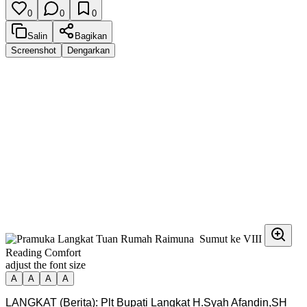
0
0
0
Salin
Bagikan
Screenshot
Dengarkan
Reading Comfort
adjust the font size
A
A
A
A
LANGKAT (Berita): Plt Bupati Langkat H.Syah Afandin,SH