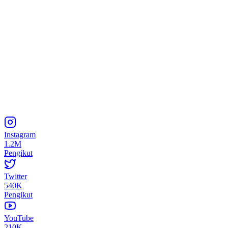
Instagram
1.2M
Pengikut
Twitter
540K
Pengikut
YouTube
210K