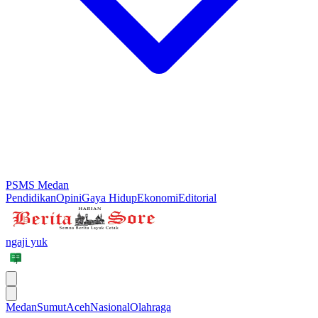
PSMS Medan
Pendidikan
Opini
Gaya Hidup
Ekonomi
Editorial
ngaji yuk
Medan
Sumut
Aceh
Nasional
Olahraga