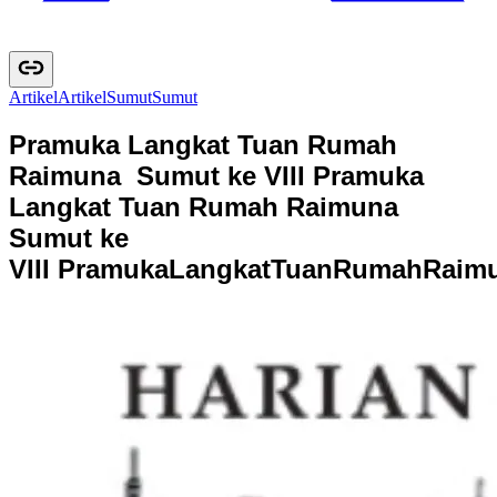
Artikel
A
r
t
i
k
e
l
Sumut
S
u
m
u
t
Pramuka Langkat Tuan Rumah
Raimuna Sumut ke VIII
Pramuka
Langkat Tuan Rumah Raimuna
Sumut ke
VIII
P
r
a
m
u
k
a
L
a
n
g
k
a
t
T
u
a
n
R
u
m
a
h
R
a
i
m