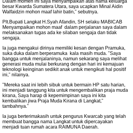
Dalam momen ini saya menyampaikan atas nama keluarga
besar Kwarda Sumatera Utara, saya ucapkan Minal Aidin
Walfaidzin mohon maaf lahir batin," sebutnya.
Plt.Bupati Langkat H.Syah Afandin, SH selaku MABICAB
Menyampaikan mohon maaf dalam perjalanan saya dalam
melaksanakan tugas ada ke silaban sengaja dan tidak
sengaja.
Ia juga mengakui dirinya memiliki kesan dengan Pramuka,
suka duka dalam berperamuka kala masih muda. "Saya
bangga untuk menjalaninya, namun sekarang saya melihat
generasi muda mulai berkurang dengan hari ini kemajuan
teknologi keinginan sedikit anak untuk mengikuti hal positif
ini," nilainya.
"
Mereka saat ini lebih sibuk untuk bermain HP satu harian,
ini menjadi tanggung kita untuk mengembalikan praja muda
kirana, Saya harap di kepemimpinan saya ini kita
kembalikan jiwa Praja Muda Kirana di Langkat,"
tambahnya.
"
Ia juga berterimakasih untuk pengurus Kwarcab yang telah
membuat bangga nama Langkat untuk dipercayakan
menjadi tuan rumah acara RAIMUNA Daerah.