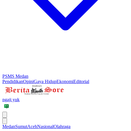
PSMS Medan
Pendidikan
Opini
Gaya Hidup
Ekonomi
Editorial
ngaji yuk
Medan
Sumut
Aceh
Nasional
Olahraga