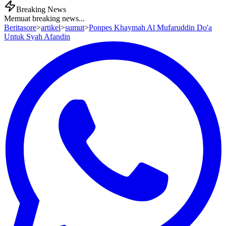
Breaking News
Memuat breaking news...
Beritasore
>
artikel
>
sumut
>
Ponpes Khaymah Al Mufaruddin Do'a
Untuk Syah Afandin