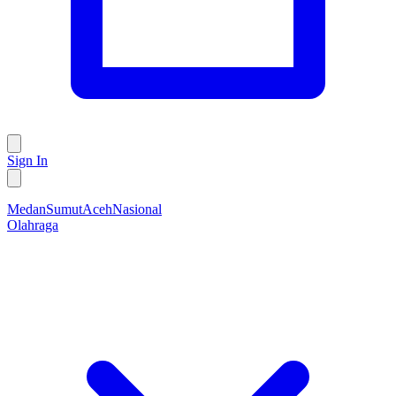
Sign In
Medan
Sumut
Aceh
Nasional
Olahraga