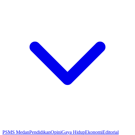
PSMS Medan
Pendidikan
Opini
Gaya Hidup
Ekonomi
Editorial