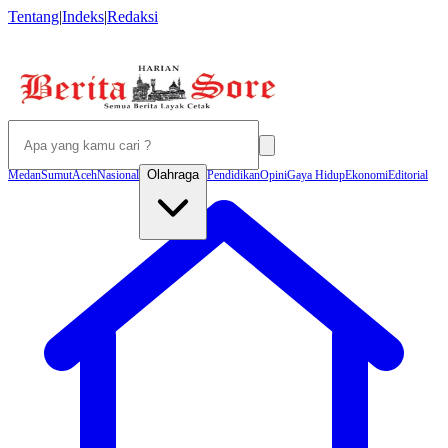
Tentang
|
Indeks
|
Redaksi
Olahraga
Medan
Sumut
Aceh
Nasional
Pendidikan
Opini
Gaya Hidup
Ekonomi
Editorial