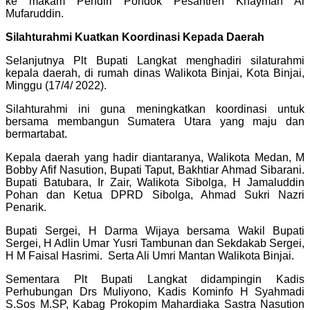
ke makam Pendiri Pondok Pesantren Khaymah Al
Mufaruddin.
Silahturahmi Kuatkan Koordinasi Kepada Daerah
Selanjutnya Plt Bupati Langkat menghadiri silaturahmi
kepala daerah, di rumah dinas Walikota Binjai, Kota Binjai,
Minggu (17/4/ 2022).
Silahturahmi ini guna meningkatkan koordinasi untuk
bersama membangun Sumatera Utara yang maju dan
bermartabat.
Kepala daerah yang hadir diantaranya, Walikota Medan, M
Bobby Afif Nasution, Bupati Taput, Bakhtiar Ahmad Sibarani.
Bupati Batubara, Ir Zair, Walikota Sibolga, H Jamaluddin
Pohan dan Ketua DPRD Sibolga, Ahmad Sukri Nazri
Penarik.
Bupati Sergei, H Darma Wijaya bersama Wakil Bupati
Sergei, H Adlin Umar Yusri Tambunan dan Sekdakab Sergei,
H M Faisal Hasrimi. Serta Ali Umri Mantan Walikota Binjai.
Sementara Plt Bupati Langkat didampingin Kadis
Perhubungan Drs Muliyono, Kadis Kominfo H Syahmadi
S.Sos M.SP, Kabag Prokopim Mahardiaka Sastra Nasution