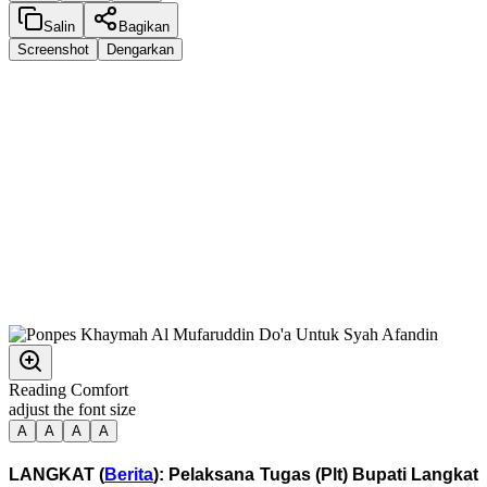
Salin
Bagikan
Screenshot
Dengarkan
Reading Comfort
adjust the font size
A
A
A
A
LANGKAT (
Berita
): Pelaksana Tugas (Plt) Bupati Langkat