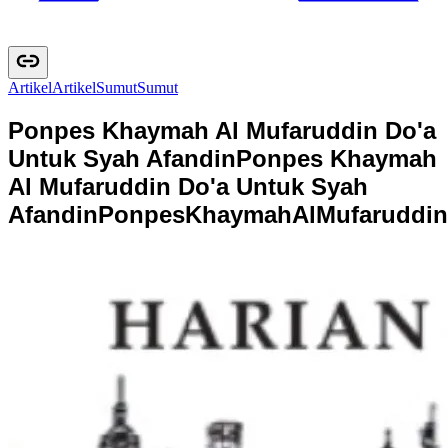
Artikel
A
r
t
i
k
e
l
Sumut
S
u
m
u
t
Ponpes Khaymah Al Mufaruddin Do'a
Untuk Syah Afandin
Ponpes Khaymah
Al Mufaruddin Do'a Untuk Syah
Afandin
P
o
n
p
e
s
K
h
a
y
m
a
h
A
l
M
u
f
a
r
u
d
d
i
n