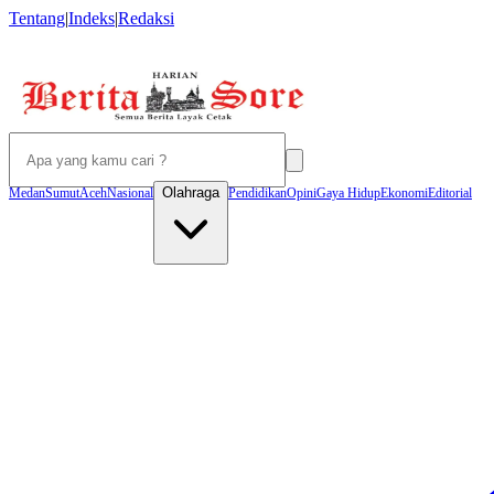
Tentang
|
Indeks
|
Redaksi
Olahraga
Medan
Sumut
Aceh
Nasional
Pendidikan
Opini
Gaya Hidup
Ekonomi
Editorial