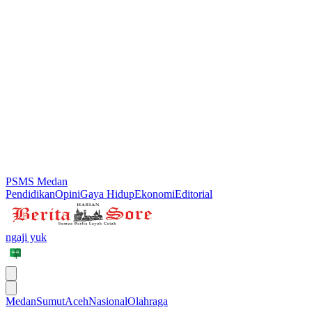
PSMS Medan
Pendidikan
Opini
Gaya Hidup
Ekonomi
Editorial
ngaji yuk
Medan
Sumut
Aceh
Nasional
Olahraga