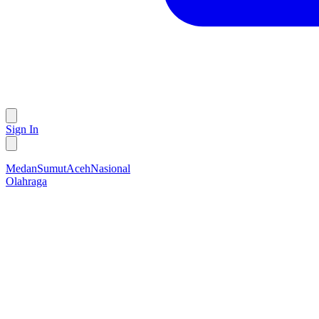
Sign In
Medan
Sumut
Aceh
Nasional
Olahraga